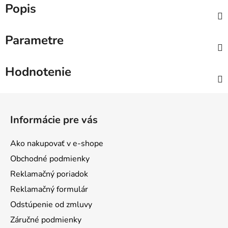
Popis
Parametre
Hodnotenie
Z
á
Informácie pre vás
p
ä
Ako nakupovať v e-shope
t
Obchodné podmienky
i
Reklamačný poriadok
e
Reklamačný formulár
Odstúpenie od zmluvy
Záručné podmienky