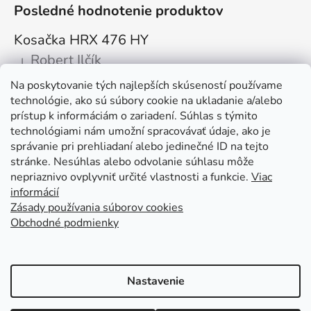
Posledné hodnotenie produktov
Kosačka HRX 476 HY
Robert Ilčík
|
Hodnotenie produktu je 5 z 5 hviezdičiek.
Na poskytovanie tých najlepších skúseností používame
Super. Odporúčam
technológie, ako sú súbory cookie na ukladanie a/alebo
prístup k informáciám o zariadení. Súhlas s týmito
Facebook
technológiami nám umožní spracovávať údaje, ako je
správanie pri prehliadaní alebo jedinečné ID na tejto
stránke. Nesúhlas alebo odvolanie súhlasu môže
nepriaznivo ovplyvniť určité vlastnosti a funkcie.
Viac
informácií
Zásady používania súborov cookies
Obchodné podmienky
Kolex, s.r.o. - webstránka
Mapa
Mapa stránok
Putzmeister
Husqvarna Construction
Atlas Copco
Honda
Linked In
Youtube KOLEX
Nastavenie