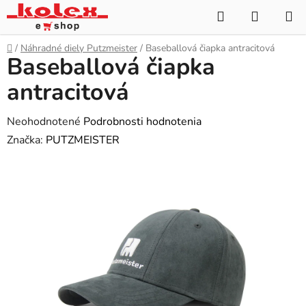
Prejsť
Hľadať
NÁKUP
na
KOŠÍK
obsah
Domov
/
Náhradné diely Putzmeister
/
Baseballová čiapka antracitová
Baseballová čiapka
antracitová
Priemerné
Neohodnotené
Podrobnosti hodnotenia
hodnotenie
Značka:
PUTZMEISTER
produktu
je
0,0
z
5
hviezdičiek.