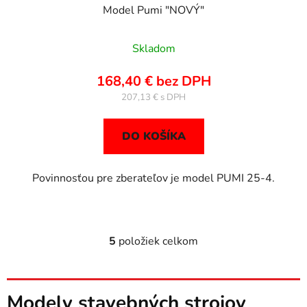
Model Pumi "NOVÝ"
Skladom
168,40 € bez DPH
207,13 €
DO KOŠÍKA
Povinnosťou pre zberateľov je model PUMI 25-4.
5
položiek celkom
O
v
l
á
Modely stavebných strojov