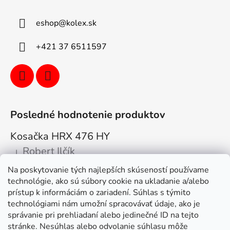
eshop
@
kolex.sk
+421 37 6511597
Posledné hodnotenie produktov
Kosačka HRX 476 HY
Robert Ilčík
|
Hodnotenie produktu je 5 z 5 hviezdičiek.
Na poskytovanie tých najlepších skúseností používame
Super. Odporúčam
technológie, ako sú súbory cookie na ukladanie a/alebo
prístup k informáciám o zariadení. Súhlas s týmito
Facebook
technológiami nám umožní spracovávať údaje, ako je
správanie pri prehliadaní alebo jedinečné ID na tejto
stránke. Nesúhlas alebo odvolanie súhlasu môže