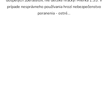
dospelých zberateľov, nie detské hračky! Mierka 1:35. V
prípade nesprávneho používania hrozí nebezpečenstvo
poranenia - ostré...