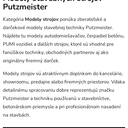
d
Putzmeister
a
c
i
Kategória
Modely strojov
ponúka zberateľské a
e
darčekové modely stavebnej techniky Putzmeister.
p
Nájdete tu modely autodomiešavačov, čerpadiel betónu,
r
v
PUMI vozidiel a ďalších strojov, ktoré sú vhodné pre
k
fanúšikov techniky, obchodných partnerov aj ako
y
originálny firemný darček.
v
ý
Modely strojov sú atraktívnym doplnkom do kancelárie,
p
i
showroomu, predajne alebo firemných priestorov. Vďaka
s
detailnému spracovaniu dobre reprezentujú značku
u
Putzmeister a techniku používanú v stavebníctve,
betonárskom priemysle a pri profesionálnom nasadení
na stavbách.