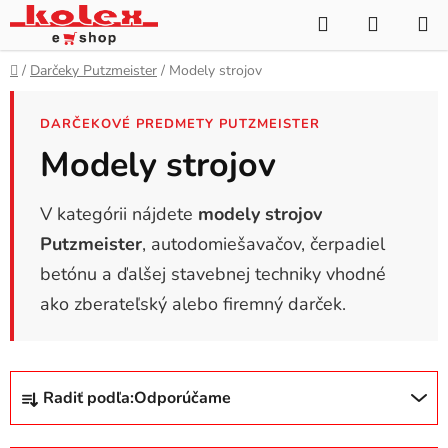
Prejsť
Hľadať
NÁKUP
na
KOŠÍK
obsah
Domov
/
Darčeky Putzmeister
/
Modely strojov
DARČEKOVÉ PREDMETY PUTZMEISTER
Modely strojov
V kategórii nájdete
modely strojov
Putzmeister
, autodomiešavačov, čerpadiel
betónu a ďalšej stavebnej techniky vhodné
ako zberateľský alebo firemný darček.
R
Radiť podľa:
Odporúčame
a
d