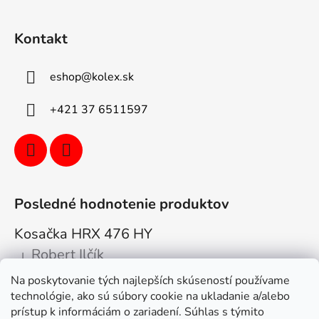
Kontakt
eshop
@
kolex.sk
+421 37 6511597
Posledné hodnotenie produktov
Kosačka HRX 476 HY
Robert Ilčík
|
Hodnotenie produktu je 5 z 5 hviezdičiek.
Na poskytovanie tých najlepších skúseností používame
Super. Odporúčam
technológie, ako sú súbory cookie na ukladanie a/alebo
prístup k informáciám o zariadení. Súhlas s týmito