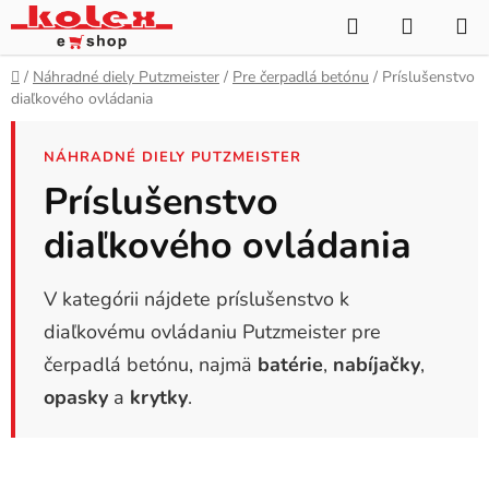
Prejsť
Hľadať
NÁKUP
na
KOŠÍK
obsah
Domov
/
Náhradné diely Putzmeister
/
Pre čerpadlá betónu
/
Príslušenstvo
diaľkového ovládania
NÁHRADNÉ DIELY PUTZMEISTER
Príslušenstvo
diaľkového ovládania
V kategórii nájdete príslušenstvo k
diaľkovému ovládaniu Putzmeister pre
čerpadlá betónu, najmä
batérie
,
nabíjačky
,
opasky
a
krytky
.