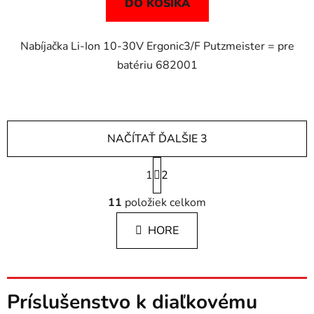
DO KOŠÍKA
Nabíjačka Li-Ion 10-30V Ergonic3/F Putzmeister = pre
batériu 682001
NAČÍTAŤ ĎALŠIE 3
S
1
t
2
r
O
á
11
položiek celkom
v
n
l
k
HORE
á
o
d
v
a
a
c
n
i
Príslušenstvo k diaľkovému
i
e