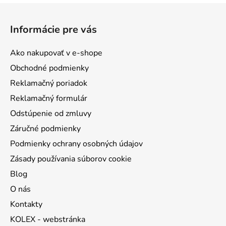
Z
á
Informácie pre vás
p
ä
Ako nakupovať v e-shope
t
Obchodné podmienky
i
Reklamačný poriadok
e
Reklamačný formulár
Odstúpenie od zmluvy
Záručné podmienky
Podmienky ochrany osobných údajov
Zásady používania súborov cookie
Blog
O nás
Kontakty
KOLEX - webstránka