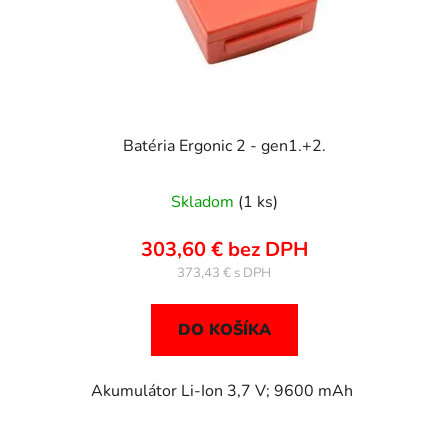
d
o
u
v
k
t
o
v
Batéria Ergonic 2 - gen1.+2.
Skladom
(1 ks)
303,60 € bez DPH
373,43 €
DO KOŠÍKA
Akumulátor Li-Ion 3,7 V; 9600 mAh