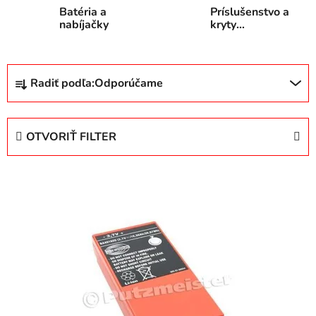
Batéria a
Príslušenstvo a
nabíjačky
kryty
ovládačov
R
Radiť podľa:
Odporúčame
a
d
e
OTVORIŤ FILTER
n
i
V
e
ý
p
p
r
i
o
s
d
p
u
r
k
o
t