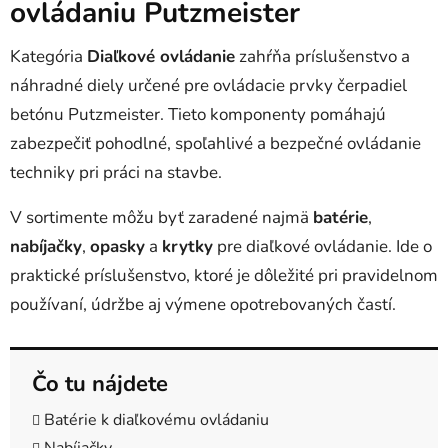
e
ovládaniu Putzmeister
p
r
Kategória
Diaľkové ovládanie
zahŕňa príslušenstvo a
v
náhradné diely určené pre ovládacie prvky čerpadiel
k
y
betónu Putzmeister. Tieto komponenty pomáhajú
v
zabezpečiť pohodlné, spoľahlivé a bezpečné ovládanie
ý
techniky pri práci na stavbe.
p
i
V sortimente môžu byť zaradené najmä
batérie
,
s
u
nabíjačky
,
opasky
a
krytky
pre diaľkové ovládanie. Ide o
praktické príslušenstvo, ktoré je dôležité pri pravidelnom
používaní, údržbe aj výmene opotrebovaných častí.
Čo tu nájdete
Batérie k diaľkovému ovládaniu