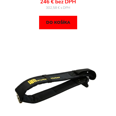
246 € bez DPH
302,58 €
DO KOŠÍKA