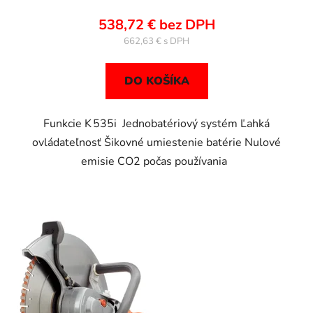
538,72 € bez DPH
662,63 €
DO KOŠÍKA
Funkcie K 535i Jednobatériový systém Ľahká
ovládateľnosť Šikovné umiestenie batérie Nulové
emisie CO2 počas používania