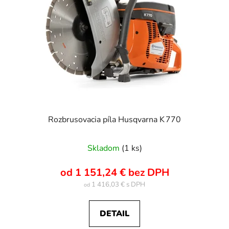
Rozbrusovacia píla Husqvarna K 770
Skladom
(1 ks)
od 1 151,24 € bez DPH
1 416,03 €
od
DETAIL