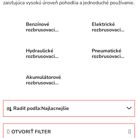
zaisťujúca vysokú úroveň pohodlia a jednoduché používanie.
Benzínové
Elektrické
rozbrusovacie
rozbrusovacie
píly
píly
Hydraulické
Pneumatické
rozbrusovacie
rozbrusovacie
píly
píly
Akumulátorové
rozbrusovacie
píly
R
Radiť podľa:
Najlacnejšie
a
d
e
OTVORIŤ FILTER
n