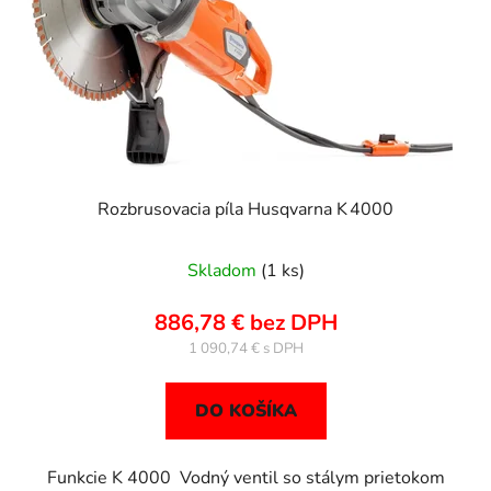
Rozbrusovacia píla Husqvarna K 4000
Priemerné
Skladom
(1 ks)
hodnotenie
produktu
886,78 € bez DPH
je
1 090,74 €
5,0
z
DO KOŠÍKA
5
hviezdičiek.
Funkcie K 4000 Vodný ventil so stálym prietokom