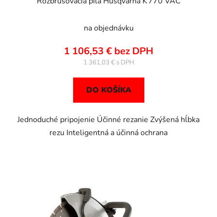
Rozbrusovacia píla Husqvarna K 770 VAC
na objednávku
1 106,53 € bez DPH
1 361,03 €
DO KOŠÍKA
Jednoduché pripojenie Účinné rezanie Zvýšená hĺbka
rezu Inteligentná a účinná ochrana