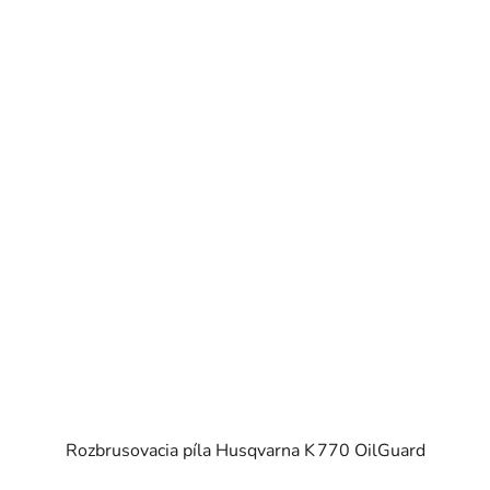
Rozbrusovacia píla Husqvarna K 770 OilGuard