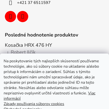
+421 37 6511597
Posledné hodnotenie produktov
Kosačka HRX 476 HY
Robert Ilčík
|
Hodnotenie produktu je 5 z 5 hviezdičiek.
Na poskytovanie tých najlepších skúseností používame
Super. Odporúčam
technológie, ako sú súbory cookie na ukladanie a/alebo
prístup k informáciám o zariadení. Súhlas s týmito
Facebook
technológiami nám umožní spracovávať údaje, ako je
správanie pri prehliadaní alebo jedinečné ID na tejto
stránke. Nesúhlas alebo odvolanie súhlasu môže
nepriaznivo ovplyvniť určité vlastnosti a funkcie.
Viac
informácií
Zásady používania súborov cookies