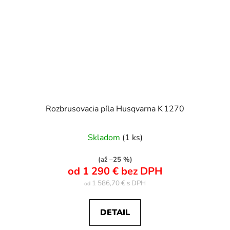
Rozbrusovacia píla Husqvarna K 1270
Skladom
(1 ks)
(až –25 %)
od 1 290 € bez DPH
1 586,70 €
od
DETAIL