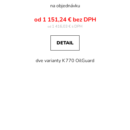
na objednávku
od 1 151,24 € bez DPH
1 416,03 €
od
DETAIL
dve varianty K 770 OilGuard