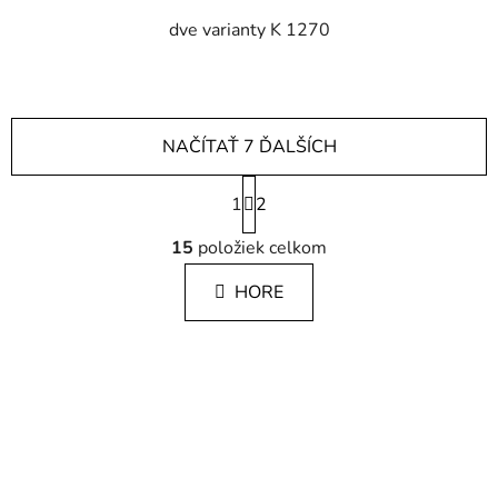
dve varianty K 1270
NAČÍTAŤ 7 ĎALŠÍCH
S
1
t
2
r
O
á
15
položiek celkom
v
n
l
k
HORE
á
o
d
v
a
a
c
n
i
i
e
e
p
r