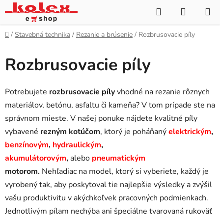
Prejsť
Hľadať
NÁKUP
na
KOŠÍK
obsah
Domov
/
Stavebná technika
/
Rezanie a brúsenie
/
Rozbrusovacie píly
Rozbrusovacie píly
Potrebujete
rozbrusovacie píly
vhodné na rezanie rôznych
materiálov, betónu, asfaltu či kameňa? V tom prípade ste na
správnom mieste. V našej ponuke nájdete kvalitné píly
vybavené
rezným kotúčom
, ktorý je poháňaný
elektrickým
,
benzínovým
,
hydraulickým
,
akumulátorovým
,
alebo
pneumatickým
motorom.
Nehľadiac na model, ktorý si vyberiete, každý je
vyrobený tak, aby poskytoval tie najlepšie výsledky a zvýšil
vašu produktivitu v akýchkoľvek pracovných podmienkach.
Jednotlivým pílam nechýba ani špeciálne tvarovaná rukoväť