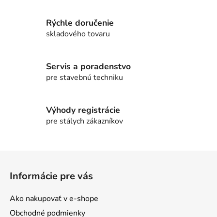
v
k
y
Rýchle doručenie
v
skladového tovaru
ý
p
i
Servis a poradenstvo
s
pre stavebnú techniku
u
Výhody registrácie
pre stálych zákazníkov
Z
á
Informácie pre vás
p
ä
Ako nakupovať v e-shope
t
Obchodné podmienky