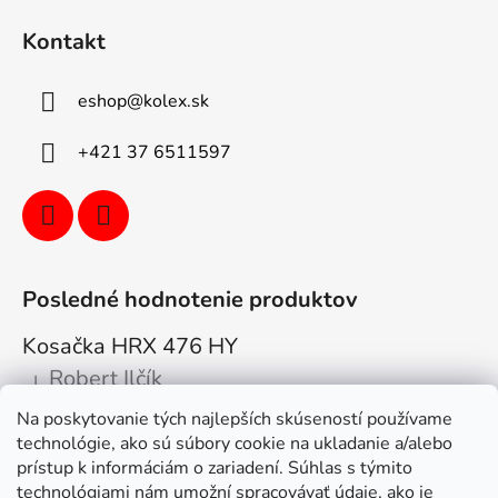
Kontakt
eshop
@
kolex.sk
+421 37 6511597
Posledné hodnotenie produktov
Kosačka HRX 476 HY
Robert Ilčík
|
Hodnotenie produktu je 5 z 5 hviezdičiek.
Na poskytovanie tých najlepších skúseností používame
Super. Odporúčam
technológie, ako sú súbory cookie na ukladanie a/alebo
prístup k informáciám o zariadení. Súhlas s týmito
Facebook
technológiami nám umožní spracovávať údaje, ako je