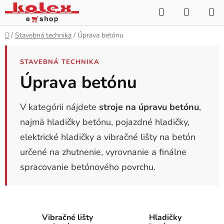
Prejsť
Hľadať
NÁKUP
na
KOŠÍK
obsah
Domov
/
Stavebná technika
/
Úprava betónu
STAVEBNÁ TECHNIKA
Úprava betónu
V kategórii nájdete
stroje na úpravu betónu
,
najmä hladičky betónu, pojazdné hladičky,
elektrické hladičky a vibračné lišty na betón
určené na zhutnenie, vyrovnanie a finálne
spracovanie betónového povrchu.
Vibračné lišty
Hladičky