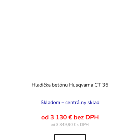
Hladička betónu Husqvarna CT 36
Skladom – centrálny sklad
od 3 130 € bez DPH
3 849,90 €
od