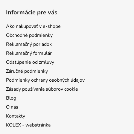
Z
á
Informácie pre vás
p
ä
Ako nakupovať v e-shope
t
Obchodné podmienky
i
Reklamačný poriadok
e
Reklamačný formulár
Odstúpenie od zmluvy
Záručné podmienky
Podmienky ochrany osobných údajov
Zásady používania súborov cookie
Blog
O nás
Kontakty
KOLEX - webstránka