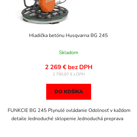
u
v
k
t
o
v
Hladička betónu Husqvarna BG 245
Skladom
2 269 € bez DPH
2 790,87 €
DO KOŠÍKA
FUNKCIE BG 245 Plynulé ovládanie Odolnosť v každom
detaile Jednoduché sklopenie Jednoduchá preprava