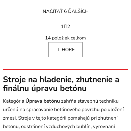
NAČÍTAŤ 6 ĎALŠÍCH
S
1
t
2
r
O
á
14
položiek celkom
v
n
l
k
HORE
á
o
d
v
a
a
c
n
i
Stroje na hladenie, zhutnenie a
i
e
e
finálnu úpravu betónu
p
r
Kategória
Úprava betónu
zahŕňa stavebnú techniku
v
určenú na spracovanie betónového povrchu po uložení
k
y
zmesi. Stroje v tejto kategórii pomáhajú pri zhutnení
v
betónu, odstránení vzduchových bublín, vyrovnaní
ý