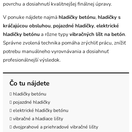
povrchu a dosiahnutí kvalitnejšej finálnej úpravy.
p
i
V ponuke nájdete najmä
hladičky betónu
,
hladičky s
s
u
kráčajúcou obsluhou
,
pojazdné hladičky
,
elektrické
hladičky betónu
a rôzne typy
vibračných líšt na betón
.
Správne zvolená technika pomáha zrýchliť prácu, znížiť
potrebu manuálneho vyrovnávania a dosiahnuť
profesionálnejší výsledok.
Čo tu nájdete
hladičky betónu
pojazdné hladičky
elektrické hladičky betónu
vibračné a hladiace lišty
dvojprahové a priehradové vibračné lišty