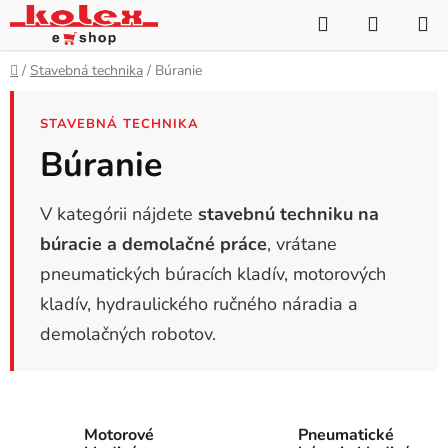
Prejsť
Hľadať
NÁKUP
na
KOŠÍK
obsah
Domov
/
Stavebná technika
/
Búranie
STAVEBNÁ TECHNIKA
Búranie
V kategórii nájdete
stavebnú techniku na
búracie a demolačné práce
, vrátane
pneumatických búracích kladív, motorových
kladív, hydraulického ručného náradia a
demolačných robotov.
Motorové
Pneumatické