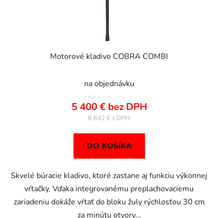
u
v
k
t
o
v
Motorové kladivo COBRA COMBI
na objednávku
5 400 € bez DPH
6 642 €
DO KOŠÍKA
Skvelé búracie kladivo, ktoré zastane aj funkciu výkonnej
vŕtačky. Vďaka integrovanému preplachovaciemu
zariadeniu dokáže vŕtať do bloku žuly rýchlosťou 30 cm
za minútu otvory...