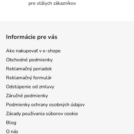
pre stálych zákazníkov
Z
á
Informácie pre vás
p
ä
Ako nakupovať v e-shope
t
Obchodné podmienky
i
Reklamačný poriadok
e
Reklamačný formulár
Odstúpenie od zmluvy
Záručné podmienky
Podmienky ochrany osobných údajov
Zásady používania súborov cookie
Blog
O nás