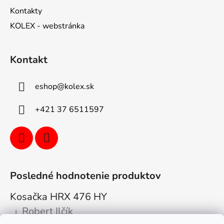
Kontakty
KOLEX - webstránka
Kontakt
eshop
@
kolex.sk
+421 37 6511597
Posledné hodnotenie produktov
Kosačka HRX 476 HY
Robert Ilčík
|
Hodnotenie produktu je 5 z 5 hviezdičiek.