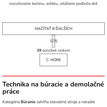
rozrušovanie betónu, asfaltu, utláčanie podložia atď.
NAČÍTAŤ 8 ĎALŠÍCH
S
1
t
5
r
O
á
39
položiek celkom
v
n
l
k
HORE
á
o
d
v
a
a
c
n
i
Technika na búracie a demolačné
i
e
e
práce
p
r
Kategória
Búranie
zahŕňa stavebné stroje a náradie
v