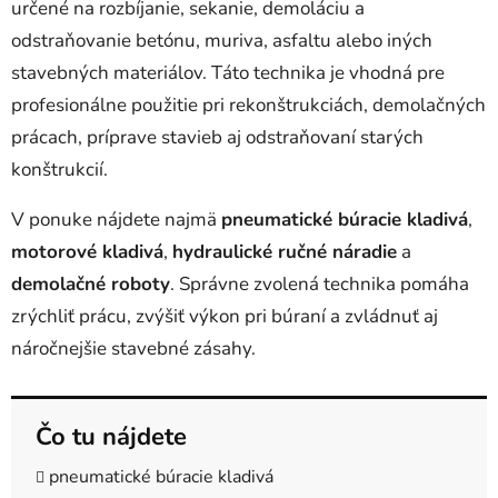
určené na rozbíjanie, sekanie, demoláciu a
k
y
odstraňovanie betónu, muriva, asfaltu alebo iných
v
stavebných materiálov. Táto technika je vhodná pre
ý
profesionálne použitie pri rekonštrukciách, demolačných
p
i
prácach, príprave stavieb aj odstraňovaní starých
s
konštrukcií.
u
V ponuke nájdete najmä
pneumatické búracie kladivá
,
motorové kladivá
,
hydraulické ručné náradie
a
demolačné roboty
. Správne zvolená technika pomáha
zrýchliť prácu, zvýšiť výkon pri búraní a zvládnuť aj
náročnejšie stavebné zásahy.
Čo tu nájdete
pneumatické búracie kladivá