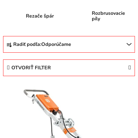
Rozbrusovacie
Rezače špár
píly
R
Radiť podľa:
Odporúčame
a
d
e
OTVORIŤ FILTER
n
i
V
e
ý
p
p
r
i
o
s
d
p
u
r
k