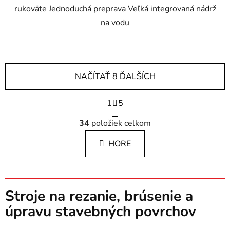
rukoväte Jednoduchá preprava Veľká integrovaná nádrž
na vodu
NAČÍTAŤ 8 ĎALŠÍCH
S
1
t
5
r
O
á
34
položiek celkom
v
n
l
k
HORE
á
o
d
v
a
a
c
n
i
Stroje na rezanie, brúsenie a
i
e
e
úpravu stavebných povrchov
p
r