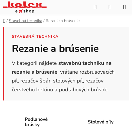
Prejsť
Hľadať
NÁKUP
na
KOŠÍK
obsah
Domov
/
Stavebná technika
/
Rezanie a brúsenie
STAVEBNÁ TECHNIKA
Rezanie a brúsenie
V kategórii nájdete
stavebnú techniku na
rezanie a brúsenie
, vrátane rozbrusovacích
píl, rezačov špár, stolových píl, rezačov
čerstvého betónu a podlahových brúsok.
Podlahové
Stolové píly
brúsky