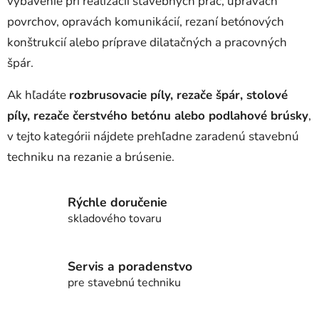
vybavenie pri realizácii stavebných prác, úpravách
povrchov, opravách komunikácií, rezaní betónových
konštrukcií alebo príprave dilatačných a pracovných
špár.
Ak hľadáte
rozbrusovacie píly, rezače špár, stolové
píly, rezače čerstvého betónu alebo podlahové brúsky
,
v tejto kategórii nájdete prehľadne zaradenú stavebnú
techniku na rezanie a brúsenie.
Rýchle doručenie
skladového tovaru
Servis a poradenstvo
pre stavebnú techniku