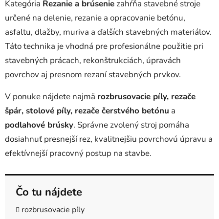
Kategória
Rezanie a brúsenie
zahŕňa stavebné stroje
v
určené na delenie, rezanie a opracovanie betónu,
k
y
asfaltu, dlažby, muriva a ďalších stavebných materiálov.
v
Táto technika je vhodná pre profesionálne použitie pri
ý
stavebných prácach, rekonštrukciách, úpravách
p
i
povrchov aj presnom rezaní stavebných prvkov.
s
u
V ponuke nájdete najmä
rozbrusovacie píly, rezače
špár, stolové píly, rezače čerstvého betónu
a
podlahové brúsky
. Správne zvolený stroj pomáha
dosiahnuť presnejší rez, kvalitnejšiu povrchovú úpravu a
efektívnejší pracovný postup na stavbe.
Čo tu nájdete
rozbrusovacie píly