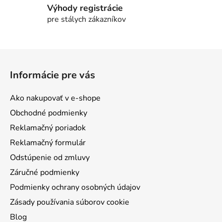
Výhody registrácie
pre stálych zákazníkov
Z
á
Informácie pre vás
p
ä
Ako nakupovať v e-shope
t
Obchodné podmienky
i
Reklamačný poriadok
e
Reklamačný formulár
Odstúpenie od zmluvy
Záručné podmienky
Podmienky ochrany osobných údajov
Zásady používania súborov cookie
Blog