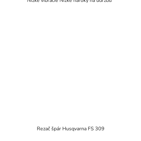
Nízke vibrácie Nízke nároky na údržbu
Rezač špár Husqvarna FS 309