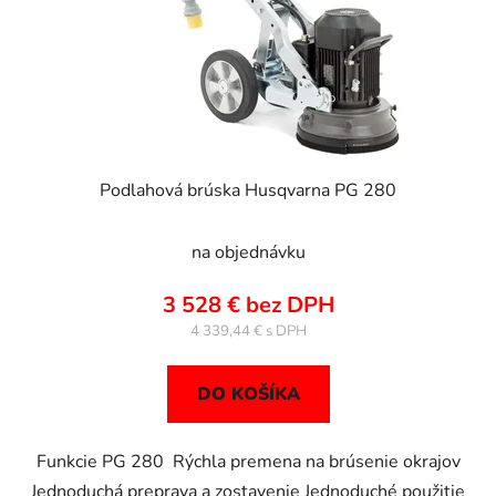
o
t
d
o
u
v
k
t
o
v
Podlahová brúska Husqvarna PG 280
na objednávku
3 528 € bez DPH
4 339,44 €
DO KOŠÍKA
Funkcie PG 280 Rýchla premena na brúsenie okrajov
Jednoduchá preprava a zostavenie Jednoduché použitie