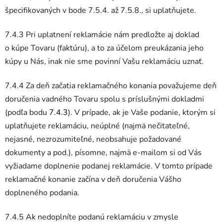
špecifikovaných v bode 7.5.4. až 7.5.8., si uplatňujete.
7.4.3 Pri uplatnení reklamácie nám predložte aj doklad
o kúpe Tovaru (faktúru), a to za účelom preukázania jeho
kúpy u Nás, inak nie sme povinní Vašu reklamáciu uznať.
7.4.4 Za deň začatia reklamačného konania považujeme deň
doručenia vadného Tovaru spolu s príslušnými dokladmi
(podľa bodu
7.4.3
). V prípade, ak je Vaše podanie, ktorým si
uplatňujete reklamáciu, neúplné (najmä nečitateľné,
nejasné, nezrozumiteľné, neobsahuje požadované
dokumenty a pod.), písomne, najmä e-mailom si od Vás
vyžiadame doplnenie podanej reklamácie. V tomto prípade
reklamačné konanie začína v deň doručenia Vášho
doplneného podania.
7.4.5 Ak nedoplníte podanú reklamáciu v zmysle