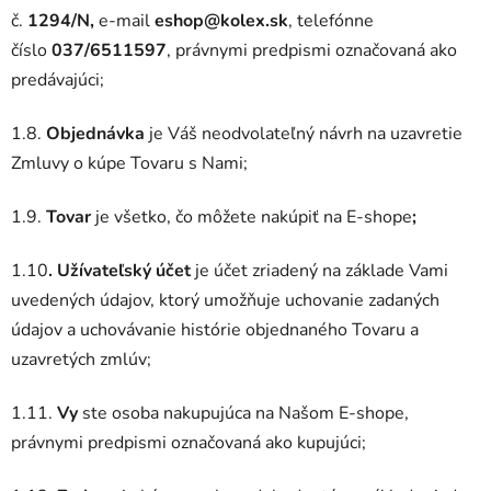
č.
1294/N,
e-mail
eshop@kolex.sk
, telefónne
číslo
037/6511597
, právnymi predpismi označovaná ako
predávajúci;
1.8.
Objednávka
je Váš neodvolateľný návrh na uzavretie
Zmluvy o kúpe Tovaru s Nami;
1.9.
Tovar
je všetko, čo môžete nakúpiť na E-shope
;
1.10
. Užívateľský účet
je účet zriadený na základe Vami
uvedených údajov, ktorý umožňuje uchovanie zadaných
údajov a uchovávanie histórie objednaného Tovaru a
uzavretých zmlúv;
1.11.
Vy
ste osoba nakupujúca na Našom E-shope,
právnymi predpismi označovaná ako kupujúci;