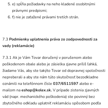
e) spĺňa požiadavky na neho kladené osobitnými
právnymi predpismi;
f) nie je zaťažené právami tretích strán.
7.3
Podmienky uplatnenia práva zo zodpovednosti za
vady (reklamácie)
7.3.1 Ak je Vám Tovar doručený v porušenom alebo
poškodenom obale alebo je zásielka zjavne príliš ľahká,
žiadame Vás, aby ste takýto Tovar od dopravnej spoločnosti
nepreberali a aby ste nám túto skutočnosť bezodkladne
oznámili na telefónnom čísle
037/6511597
alebo e-
mailom na
eshop@kolex.sk.
V prípade zistenia zjavných
vád (napr. mechanického poškodenia) ste povinný bez
zbytočného odkladu uplatniť reklamáciu spôsobom podľa