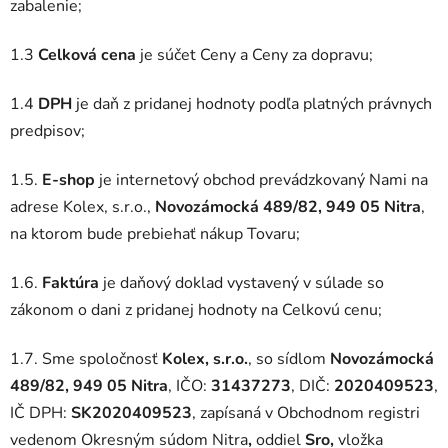
zabalenie;
1.3
Celková cena
je súčet Ceny a Ceny za dopravu;
1.4
DPH
je daň z pridanej hodnoty podľa platných právnych
predpisov;
1.5.
E-shop
je internetový obchod prevádzkovaný Nami na
adrese Kolex, s.r.o.,
Novozámocká 489/82, 949 05 Nitra
,
na ktorom bude prebiehať nákup Tovaru;
1.6.
Faktúra
je daňový doklad vystavený v súlade so
zákonom o dani z pridanej hodnoty na Celkovú cenu;
1.7. Sme spoločnosť
Kolex, s.r.o.
, so sídlom
Novozámocká
489/82, 949 05 Nitra
, IČO:
31437273
, DIČ:
2020409523
,
IČ DPH:
SK2020409523
, zapísaná v Obchodnom registri
vedenom Okresným súdom Nitra
,
oddiel
Sro,
vložka