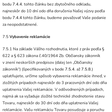
bodu
7.4.4
. tohto článku bez zbytočného odkladu,
najneskôr do 10 dní odo dňa doručenia Našej výzvy podľa
bodu
7.4.4
tohto článku, budeme považovať Vaše podanie
za neopodstatnené.
7.5
Vybavenie reklamácie
7.5.1 Na základe Vášho rozhodnutia, ktoré z práv podľa §
622 a § 623 zákona č.40/1964 Zb. Občiansky zákonník
v znení neskorších predpisov (ďalej len „Občiansky
zákonník“) (špecifikovaných v bode
7.5.4
. až
7.5.8
.)
uplatňujete, určíme spôsob vybavenia reklamácie ihneď, v
zložitých prípadoch najneskôr do 3 pracovných dní odo dňa
uplatnenia Vašej reklamácie. V odôvodnených prípadoch,
najmä ak sa vyžaduje zložité technické zhodnotenie stavu
Tovaru, najneskôr do 30 dní odo dňa uplatnenia Vašej
reklamácie. Vašu reklamáciu Tovaru posudzuje a poruchu