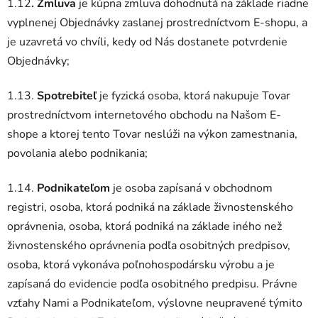
1.12
. Zmluva
je kúpna zmluva dohodnutá na základe riadne
vyplnenej Objednávky zaslanej prostredníctvom E-shopu, a
je uzavretá vo chvíli, kedy od Nás dostanete potvrdenie
Objednávky;
1.13.
Spotrebiteľ
je fyzická osoba, ktorá nakupuje Tovar
prostredníctvom internetového obchodu na Našom E-
shope a ktorej tento Tovar neslúži na výkon zamestnania,
povolania alebo podnikania;
1.14.
Podnikateľom
je osoba zapísaná v obchodnom
registri, osoba, ktorá podniká na základe živnostenského
oprávnenia, osoba, ktorá podniká na základe iného než
živnostenského oprávnenia podľa osobitných predpisov,
osoba, ktorá vykonáva poľnohospodársku výrobu a je
zapísaná do evidencie podľa osobitného predpisu. Právne
vzťahy Nami a Podnikateľom, výslovne neupravené týmito