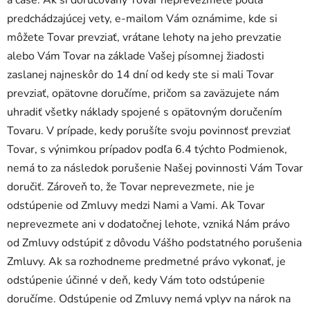
predchádzajúcej vety, e-mailom Vám oznámime, kde si
môžete Tovar prevziať, vrátane lehoty na jeho prevzatie
alebo Vám Tovar na základe Vašej písomnej žiadosti
zaslanej najneskôr do 14 dní od kedy ste si mali Tovar
prevziať, opätovne doručíme, pričom sa zaväzujete nám
uhradiť všetky náklady spojené s opätovným doručením
Tovaru. V prípade, kedy porušíte svoju povinnosť prevziať
Tovar, s výnimkou prípadov podľa 6.4 týchto Podmienok,
nemá to za následok porušenie Našej povinnosti Vám Tovar
doručiť. Zároveň to, že Tovar neprevezmete, nie je
odstúpenie od Zmluvy medzi Nami a Vami. Ak Tovar
neprevezmete ani v dodatočnej lehote, vzniká Nám právo
od Zmluvy odstúpiť z dôvodu Vášho podstatného porušenia
Zmluvy. Ak sa rozhodneme predmetné právo vykonať, je
odstúpenie účinné v deň, kedy Vám toto odstúpenie
doručíme. Odstúpenie od Zmluvy nemá vplyv na nárok na