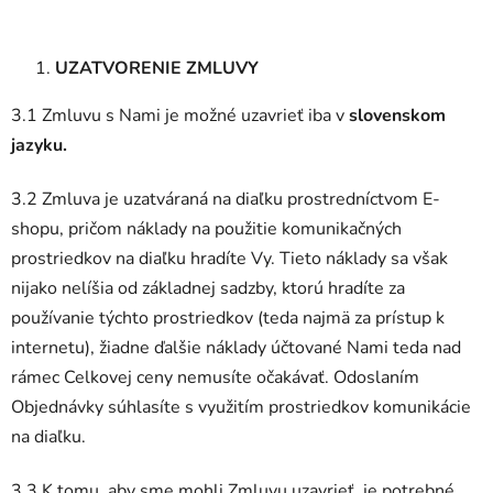
UZATVORENIE ZMLUVY
3.1 Zmluvu s Nami je možné uzavrieť iba v
slovenskom
jazyku.
3.2 Zmluva je uzatváraná na diaľku prostredníctvom E-
shopu, pričom náklady na použitie komunikačných
prostriedkov na diaľku hradíte Vy. Tieto náklady sa však
nijako nelíšia od základnej sadzby, ktorú hradíte za
používanie týchto prostriedkov (teda najmä za prístup k
internetu), žiadne ďalšie náklady účtované Nami teda nad
rámec Celkovej ceny nemusíte očakávať. Odoslaním
Objednávky súhlasíte s využitím prostriedkov komunikácie
na diaľku.
3.3 K tomu, aby sme mohli Zmluvu uzavrieť, je potrebné,