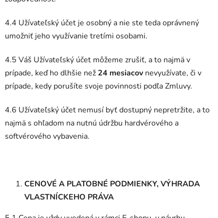
4.4 Užívateľský účet je osobný a nie ste teda oprávnený
umožniť jeho využívanie tretími osobami.
4.5 Váš Užívateľský účet môžeme zrušiť, a to najmä v
prípade, keď ho dlhšie než
24 mesiacov
nevyužívate, či v
prípade, kedy porušíte svoje povinnosti podľa Zmluvy.
4.6 Užívateľský účet nemusí byť dostupný nepretržite, a to
najmä s ohľadom na nutnú údržbu hardvérového a
softvérového vybavenia.
CENOVÉ A PLATOBNÉ PODMIENKY, VÝHRADA
VLASTNÍCKEHO PRÁVA
5.1 Cena je vždy uvedená v rámci E-shopu, v návrhu