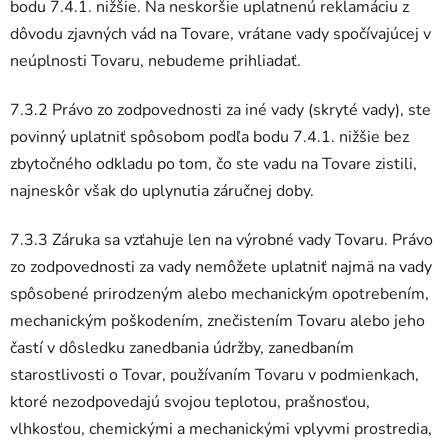
bodu 7.4.1. nižšie. Na neskoršie uplatnenú reklamáciu z
dôvodu zjavných vád na Tovare, vrátane vady spočívajúcej v
neúplnosti Tovaru, nebudeme prihliadať.
7.3.2 Právo zo zodpovednosti za iné vady (skryté vady), ste
povinný uplatniť spôsobom podľa bodu 7.4.1. nižšie bez
zbytočného odkladu po tom, čo ste vadu na Tovare zistili,
najneskôr však do uplynutia záručnej doby.
7.3.3 Záruka sa vzťahuje len na výrobné vady Tovaru. Právo
zo zodpovednosti za vady nemôžete uplatniť najmä na vady
spôsobené prirodzeným alebo mechanickým opotrebením,
mechanickým poškodením, znečistením Tovaru alebo jeho
častí v dôsledku zanedbania údržby, zanedbaním
starostlivosti o Tovar, používaním Tovaru v podmienkach,
ktoré nezodpovedajú svojou teplotou, prašnosťou,
vlhkosťou, chemickými a mechanickými vplyvmi prostredia,