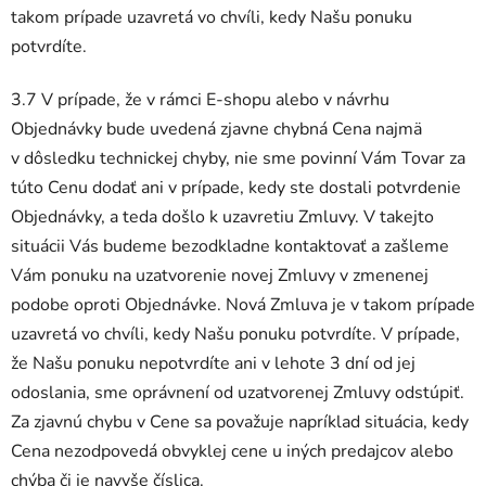
takom prípade uzavretá vo chvíli, kedy Našu ponuku
potvrdíte.
3.7 V prípade, že v rámci E-shopu alebo v návrhu
Objednávky bude uvedená zjavne chybná Cena najmä
v dôsledku technickej chyby, nie sme povinní Vám Tovar za
túto Cenu dodať ani v prípade, kedy ste dostali potvrdenie
Objednávky, a teda došlo k uzavretiu Zmluvy. V takejto
situácii Vás budeme bezodkladne kontaktovať a zašleme
Vám ponuku na uzatvorenie novej Zmluvy v zmenenej
podobe oproti Objednávke. Nová Zmluva je v takom prípade
uzavretá vo chvíli, kedy Našu ponuku potvrdíte. V prípade,
že Našu ponuku nepotvrdíte ani v lehote 3 dní od jej
odoslania, sme oprávnení od uzatvorenej Zmluvy odstúpiť.
Za zjavnú chybu v Cene sa považuje napríklad situácia, kedy
Cena nezodpovedá obvyklej cene u iných predajcov alebo
chýba či je navyše číslica.