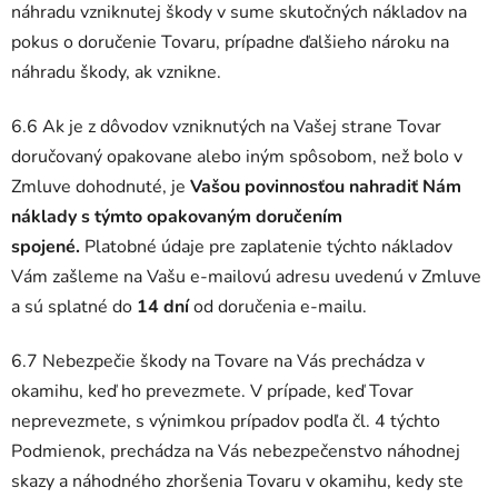
náhradu vzniknutej škody v sume skutočných nákladov na
pokus o doručenie Tovaru, prípadne ďalšieho nároku na
náhradu škody, ak vznikne.
6.6 Ak je z dôvodov vzniknutých na Vašej strane Tovar
doručovaný opakovane alebo iným spôsobom, než bolo v
Zmluve dohodnuté, je
Vašou povinnosťou nahradiť Nám
náklady s týmto opakovaným doručením
spojené.
Platobné údaje pre zaplatenie týchto nákladov
Vám zašleme na Vašu e-mailovú adresu uvedenú v Zmluve
a sú splatné do
14 dní
od doručenia e-mailu.
6.7 Nebezpečie škody na Tovare na Vás prechádza v
okamihu, keď ho prevezmete. V prípade, keď Tovar
neprevezmete, s výnimkou prípadov podľa čl. 4 týchto
Podmienok, prechádza na Vás nebezpečenstvo náhodnej
skazy a náhodného zhoršenia Tovaru v okamihu, kedy ste