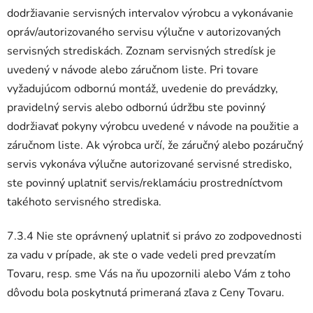
dodržiavanie servisných intervalov výrobcu a vykonávanie
opráv/autorizovaného servisu výlučne v autorizovaných
servisných strediskách. Zoznam servisných stredísk je
uvedený v návode alebo záručnom liste. Pri tovare
vyžadujúcom odbornú montáž, uvedenie do prevádzky,
pravidelný servis alebo odbornú údržbu ste povinný
dodržiavať pokyny výrobcu uvedené v návode na použitie a
záručnom liste. Ak výrobca určí, že záručný alebo pozáručný
servis vykonáva výlučne autorizované servisné stredisko,
ste povinný uplatniť servis/reklamáciu prostredníctvom
takéhoto servisného strediska.
7.3.4 Nie ste oprávnený uplatniť si právo zo zodpovednosti
za vadu v prípade, ak ste o vade vedeli pred prevzatím
Tovaru, resp. sme Vás na ňu upozornili alebo Vám z toho
dôvodu bola poskytnutá primeraná zľava z Ceny Tovaru.