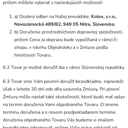
pričom môžete vyberať z nasledujúcich možností:
a) Osobný odber na Našej prevádzke:
Kolex, s.r.o.,
Novozámocká 489/82, 949 05 Nitra, Slovensko.
b) Doručenie prostredníctvom dopravnej spoločnosti,
pričom Cena za dopravu bude vypočítaná v rámci E-
shopu, v návrhu Objednávky a v Zmluve podľa
hmotnosti Tovaru .
6.2 Tovar je možné doručiť iba v rámci Slovenskej republiky.
6.3 Tovar sme Vám povinní doručiť bezodkladne, najneskôr
však v lehote 30 dní odo dňa uzavretia Zmluvy. Pri plnení
Zmluvy môžu nastať také skutočnosti, ktoré budú mať vplyv
na termín doručenia Vami objednaného Tovaru. O zmene
termínu doručenia a o novom predpokladanom termíne
doručenia objednaného Tovaru Vás budeme e-mailom
bezodkladne informovať, pričom Vaše právo odstúpiť od