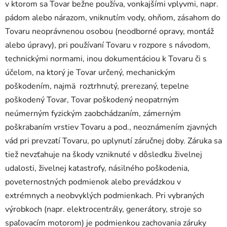
v ktorom sa Tovar bežne používa, vonkajšími vplyvmi, napr.
pádom alebo nárazom, vniknutím vody, ohňom, zásahom do
Tovaru neoprávnenou osobou (neodborné opravy, montáž
alebo úpravy), pri používaní Tovaru v rozpore s návodom,
technickými normami, inou dokumentáciou k Tovaru či s
účelom, na ktorý je Tovar určený, mechanickým
poškodením, najmä roztrhnutý, prerezaný, tepelne
poškodený Tovar, Tovar poškodený neopatrným
neúmerným fyzickým zaobchádzaním, zámerným
poškrabaním vrstiev Tovaru a pod., neoznámením zjavných
vád pri prevzatí Tovaru, po uplynutí záručnej doby. Záruka sa
tiež nevzťahuje na škody vzniknuté v dôsledku živelnej
udalosti, živelnej katastrofy, násilného poškodenia,
poveternostných podmienok alebo prevádzkou v
extrémnych a neobvyklých podmienkach. Pri vybraných
výrobkoch (napr. elektrocentrály, generátory, stroje so
spaľovacím motorom) je podmienkou zachovania záruky