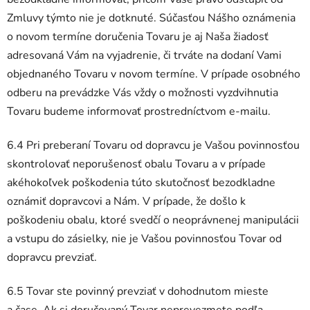
Zmluvy týmto nie je dotknuté. Súčasťou Nášho oznámenia
o novom termíne doručenia Tovaru je aj Naša žiadosť
adresovaná Vám na vyjadrenie, či trváte na dodaní Vami
objednaného Tovaru v novom termíne. V prípade osobného
odberu na prevádzke Vás vždy o možnosti vyzdvihnutia
Tovaru budeme informovať prostredníctvom e-mailu.
6.4 Pri preberaní Tovaru od dopravcu je Vašou povinnosťou
skontrolovať neporušenosť obalu Tovaru a v prípade
akéhokoľvek poškodenia túto skutočnosť bezodkladne
oznámiť dopravcovi a Nám. V prípade, že došlo k
poškodeniu obalu, ktoré svedčí o neoprávnenej manipulácii
a vstupu do zásielky, nie je Vašou povinnosťou Tovar od
dopravcu prevziať.
6.5 Tovar ste povinný prevziať v dohodnutom mieste
a čase. Ak si doručovaný Tovar neprevezmete podľa