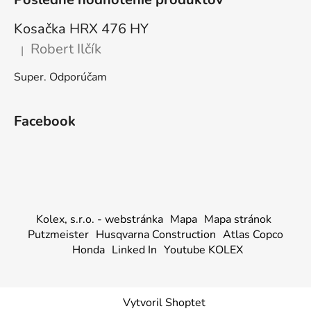
Kosačka HRX 476 HY
Robert Ilčík
|
Hodnotenie produktu je 5 z 5 hviezdičiek.
Super. Odporúčam
Facebook
Kolex, s.r.o. - webstránka
Mapa
Mapa stránok
Putzmeister
Husqvarna Construction
Atlas Copco
Honda
Linked In
Youtube KOLEX
Vytvoril Shoptet