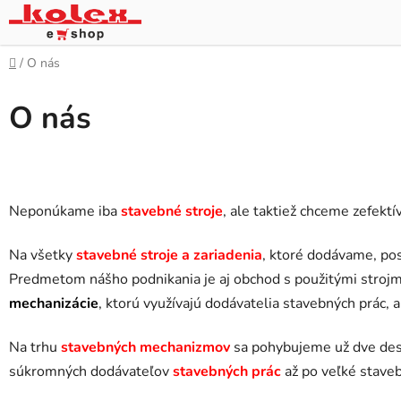
Prejsť
na
obsah
Domov
/
O nás
O nás
Neponúkame iba
stavebné stroje
, ale taktiež chceme zefektí
Na všetky
stavebné stroje a zariadenia
, ktoré dodávame, p
Predmetom nášho podnikania je aj obchod s použitými strojmi 
mechanizácie
, ktorú využívajú dodávatelia stavebných prác, 
Na trhu
stavebných mechanizmov
sa pohybujeme už dve des
súkromných dodávateľov
stavebných prác
až po veľké staveb