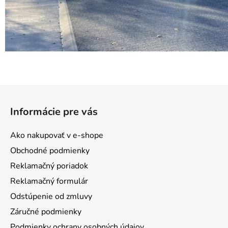
Z
á
Informácie pre vás
p
ä
Ako nakupovať v e-shope
t
Obchodné podmienky
i
Reklamačný poriadok
e
Reklamačný formulár
Odstúpenie od zmluvy
Záručné podmienky
Podmienky ochrany osobných údajov