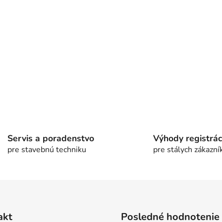
O
v
l
á
Servis a poradenstvo
Výhody registrác
d
pre stavebnú techniku
pre stálych zákazní
a
c
i
e
p
r
akt
Posledné hodnotenie