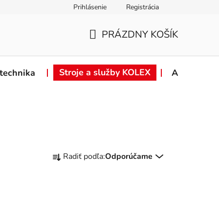
Prihlásenie
Registrácia
ie od zmluvy
Záručné podmienky
Podmienky ochrany osob
PRÁZDNY KOŠÍK
NÁKUPNÝ
KOŠÍK
Stroje a služby KOLEX
technika
Akcie
R
Radiť podľa:
Odporúčame
a
d
e
n
i