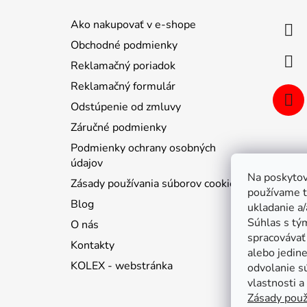
p
ä
Ako nakupovať v e-shope
t
Obchodné podmienky
i
Reklamačný poriadok
e
Reklamačný formulár
Odstúpenie od zmluvy
Záručné podmienky
Podmienky ochrany osobných
údajov
Na poskytov
Zásady používania súborov cookie
používame t
Blog
ukladanie a/
Súhlas s tý
O nás
spracovávať 
Kontakty
alebo jedin
KOLEX - webstránka
odvolanie s
vlastnosti a
Zásady použ