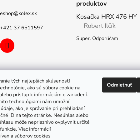
v
produktov
k
eshop
@
kolex.sk
y
Kosačka HRX 476 HY
v
Robert Ilčík
|
ý
+421 37 6511597
Hodnotenie produktu je 5 z 5
p
Super. Odporúčam
i
s
u
anie tých najlepších skúseností
Odmietnuť
echnológie, ako sú súbory cookie na
alebo prístup k informáciám o zariadení.
mito technológiami nám umožní
údaje, ako je správanie pri prehliadaní
ečné ID na tejto stránke. Nesúhlas alebo
úhlasu môže nepriaznivo ovplyvniť určité
 funkcie.
Viac informácií
ívania súborov cookies