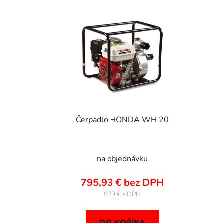
V
ý
p
i
s
p
r
o
d
u
Čerpadlo HONDA WH 20
k
t
o
na objednávku
v
795,93 € bez DPH
979 €
DO KOŠÍKA