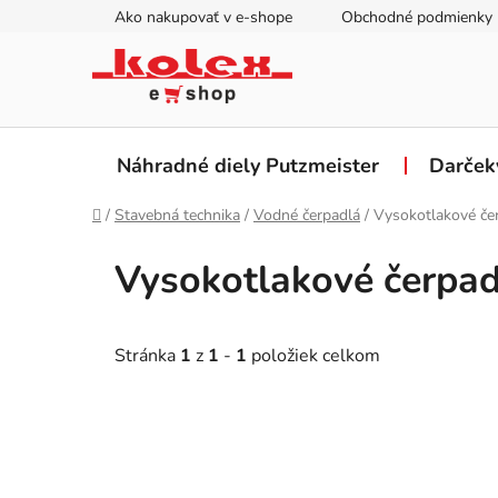
Prejsť
Ako nakupovať v e-shope
Obchodné podmienky
na
obsah
Náhradné diely Putzmeister
Darček
Domov
/
Stavebná technika
/
Vodné čerpadlá
/
Vysokotlakové če
Vysokotlakové čerpad
Stránka
1
z
1
-
1
položiek celkom