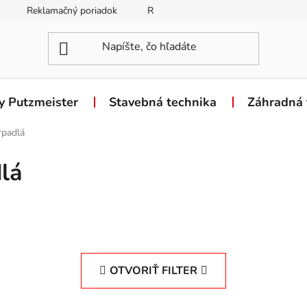
Reklamačný poriadok
Reklamačný formulár
Odstúpen
y Putzmeister
Stavebná technika
Záhradná 
rpadlá
lá
OTVORIŤ FILTER