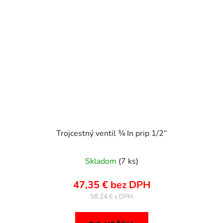
Trojcestný ventil ¾ In prip 1/2“
Skladom
(7 ks)
47,35 € bez DPH
58,24 €