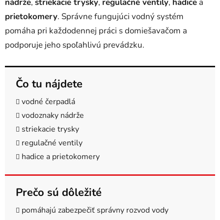
nádrže
,
striekacie trysky
,
regulačné ventily
,
hadice
a
s
u
prietokomery
. Správne fungujúci vodný systém
pomáha pri každodennej práci s domiešavačom a
podporuje jeho spoľahlivú prevádzku.
Čo tu nájdete
vodné čerpadlá
vodoznaky nádrže
striekacie trysky
regulačné ventily
hadice a prietokomery
Prečo sú dôležité
pomáhajú zabezpečiť správny rozvod vody