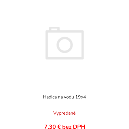
e
ý
p
p
r
i
o
s
d
p
u
r
k
o
t
d
o
u
v
k
t
o
v
Hadica na vodu 19x4
Vypredané
7,30 € bez DPH