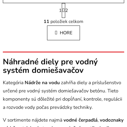
S
1
t
2
r
O
á
11
položiek celkom
v
n
l
k
HORE
á
o
d
v
a
a
c
n
i
Náhradné diely pre vodný
i
e
e
systém domiešavačov
p
r
Kategória
Nádrže na vodu
zahŕňa diely a príslušenstvo
v
určené pre vodný systém domiešavačov betónu. Tieto
k
y
komponenty sú dôležité pri dopĺňaní, kontrole, regulácii
v
a rozvode vody počas prevádzky techniky.
ý
p
V sortimente nájdete najmä
vodné čerpadlá
,
vodoznaky
i