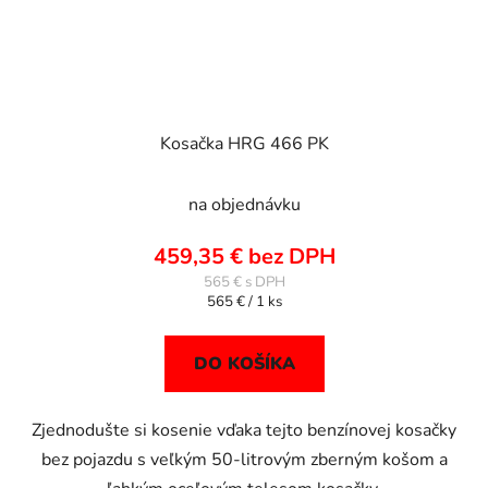
Kosačka HRG 466 PK
na objednávku
459,35 € bez DPH
565 €
Jednotková
565 € / 1 ks
cena:
DO KOŠÍKA
Zjednodušte si kosenie vďaka tejto benzínovej kosačky
bez pojazdu s veľkým 50-litrovým zberným košom a