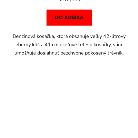
559 € / 1 ks
cena:
DO KOŠÍKA
Benzínová kosačka, ktorá obsahuje veľký 42-litrový
zberný kôš a 41 cm oceľové teleso kosačky, vám
umožňuje dosiahnuť bezchybne pokosený trávnik.