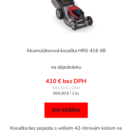
o
t
d
o
u
v
k
t
o
v
Akumulátorová kosačka HRG 416 XB
na objednávku
410 € bez DPH
504,30 €
Jednotková
504,30 € / 1 ks
cena:
DO KOŠÍKA
Kosačka bez pojazdu s veľkým 42-litrovým košom na