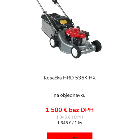
Kosačka HRD 536K HX
na objednávku
1 500 € bez DPH
1 845 €
Jednotková
1 845 € / 1 ks
cena: