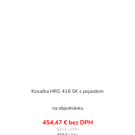
Kosačka HRG 416 SK s pojazdom
na objednávku
454,47 € bez DPH
559 €
Jednotková