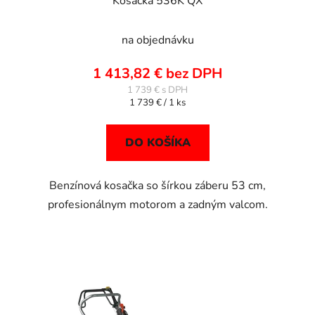
Kosačka 536K QX
na objednávku
1 413,82 € bez DPH
1 739 €
Jednotková
1 739 € / 1 ks
cena:
DO KOŠÍKA
Benzínová kosačka so šírkou záberu 53 cm,
profesionálnym motorom a zadným valcom.