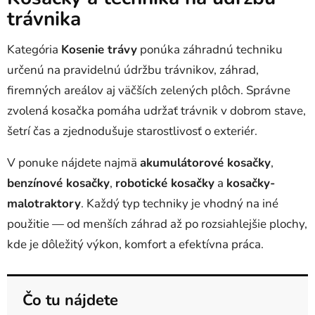
e
e
trávnika
p
r
Kategória
Kosenie trávy
ponúka záhradnú techniku
v
určenú na pravidelnú údržbu trávnikov, záhrad,
k
y
firemných areálov aj väčších zelených plôch. Správne
v
zvolená kosačka pomáha udržať trávnik v dobrom stave,
ý
šetrí čas a zjednodušuje starostlivosť o exteriér.
p
i
V ponuke nájdete najmä
akumulátorové kosačky
,
s
u
benzínové kosačky
,
robotické kosačky
a
kosačky-
malotraktory
. Každý typ techniky je vhodný na iné
použitie — od menších záhrad až po rozsiahlejšie plochy,
kde je dôležitý výkon, komfort a efektívna práca.
Čo tu nájdete