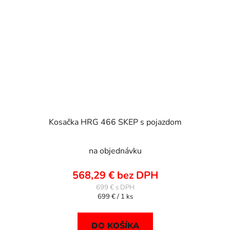
Kosačka HRG 466 SKEP s pojazdom
na objednávku
568,29 € bez DPH
699 €
Jednotková
699 € / 1 ks
cena:
DO KOŠÍKA