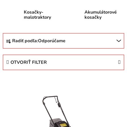
Kosačky-
Akumulátorové
malotraktory
kosačky
R
Radiť podľa:
Odporúčame
a
d
e
OTVORIŤ FILTER
n
i
V
e
ý
p
p
r
i
o
s
d
p
u
r
k