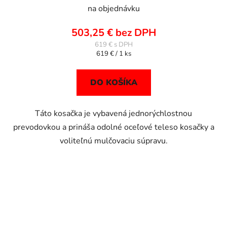
na objednávku
503,25 € bez DPH
619 €
Jednotková
619 € / 1 ks
cena:
DO KOŠÍKA
Táto kosačka je vybavená jednorýchlostnou
prevodovkou a prináša odolné oceľové teleso kosačky a
voliteľnú mulčovaciu súpravu.