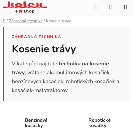
Prejsť
Hľadať
NÁKUP
na
KOŠÍK
obsah
Domov
/
Záhradná technika
/
Kosenie trávy
ZÁHRADNÁ TECHNIKA
Kosenie trávy
V kategórii nájdete
techniku na kosenie
trávy
, vrátane akumulátorových kosačiek,
benzínových kosačiek, robotických kosačiek a
kosačiek-malotraktorov.
Benzínové
Robotické
kosačky
kosačky