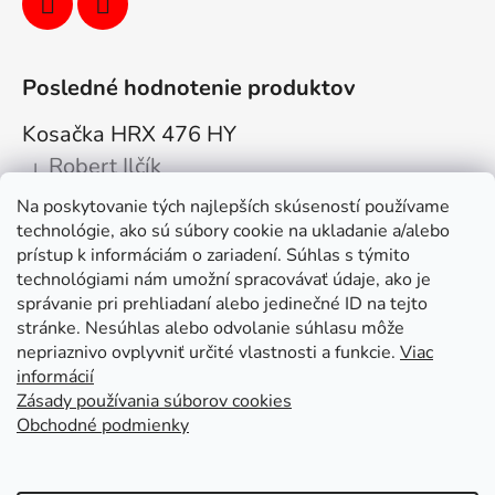
Posledné hodnotenie produktov
Kosačka HRX 476 HY
Robert Ilčík
|
Hodnotenie produktu je 5 z 5 hviezdičiek.
Na poskytovanie tých najlepších skúseností používame
Super. Odporúčam
technológie, ako sú súbory cookie na ukladanie a/alebo
prístup k informáciám o zariadení. Súhlas s týmito
Facebook
technológiami nám umožní spracovávať údaje, ako je
správanie pri prehliadaní alebo jedinečné ID na tejto
stránke. Nesúhlas alebo odvolanie súhlasu môže
nepriaznivo ovplyvniť určité vlastnosti a funkcie.
Viac
informácií
Zásady používania súborov cookies
Obchodné podmienky
Kolex, s.r.o. - webstránka
Mapa
Mapa stránok
Putzmeister
Husqvarna Construction
Atlas Copco
Honda
Linked In
Youtube KOLEX