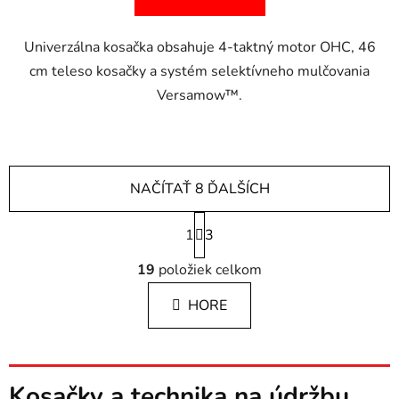
Univerzálna kosačka obsahuje 4-taktný motor OHC, 46
cm teleso kosačky a systém selektívneho mulčovania
Versamow™.
NAČÍTAŤ 8 ĎALŠÍCH
S
1
t
3
r
O
á
19
položiek celkom
v
n
l
k
HORE
á
o
d
v
a
a
c
n
i
Kosačky a technika na údržbu
i