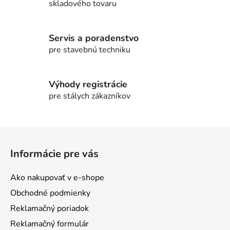
skladového tovaru
Servis a poradenstvo
pre stavebnú techniku
Výhody registrácie
pre stálych zákazníkov
Z
á
Informácie pre vás
p
ä
Ako nakupovať v e-shope
t
Obchodné podmienky
i
Reklamačný poriadok
e
Reklamačný formulár