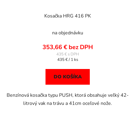
Kosačka HRG 416 PK
na objednávku
353,66 € bez DPH
435 €
Jednotková
435 € / 1 ks
cena:
DO KOŠÍKA
Benzínová kosačka typu PUSH, ktorá obsahuje veľký 42-
litrový vak na trávu a 41cm oceľové nože.