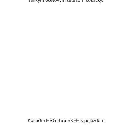
ľahkým oceľovým telesom kosačky.
Kosačka HRG 466 SKEH s pojazdom