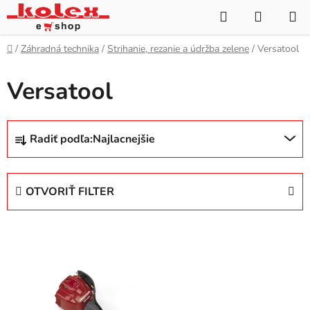
Prejsť
Hľadať
NÁKUP
na
KOŠÍK
obsah
Domov
/
Záhradná technika
/
Strihanie, rezanie a údržba zelene
/
Versatool
Versatool
R
Radiť podľa:
Najlacnejšie
a
d
e
OTVORIŤ FILTER
n
i
V
e
ý
p
p
r
i
o
s
d