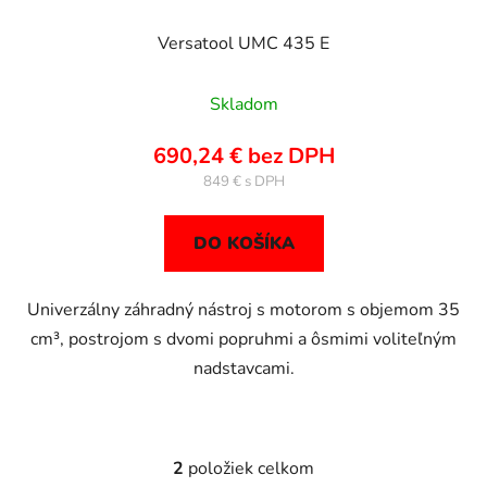
Versatool UMC 435 E
Skladom
690,24 € bez DPH
849 €
DO KOŠÍKA
Univerzálny záhradný nástroj s motorom s objemom 35
cm³, postrojom s dvomi popruhmi a ôsmimi voliteľným
nadstavcami.
2
položiek celkom
O