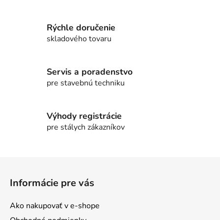
v
l
Rýchle doručenie
á
d
skladového tovaru
a
c
i
Servis a poradenstvo
e
pre stavebnú techniku
p
r
v
Výhody registrácie
k
pre stálych zákazníkov
y
v
ý
Z
p
á
i
Informácie pre vás
p
s
ä
u
Ako nakupovať v e-shope
t