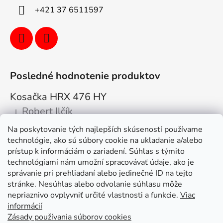
+421 37 6511597
Posledné hodnotenie produktov
Kosačka HRX 476 HY
Robert Ilčík
|
Hodnotenie produktu je 5 z 5 hviezdičiek.
Na poskytovanie tých najlepších skúseností používame
Super. Odporúčam
technológie, ako sú súbory cookie na ukladanie a/alebo
prístup k informáciám o zariadení. Súhlas s týmito
Facebook
technológiami nám umožní spracovávať údaje, ako je
správanie pri prehliadaní alebo jedinečné ID na tejto
stránke. Nesúhlas alebo odvolanie súhlasu môže
nepriaznivo ovplyvniť určité vlastnosti a funkcie.
Viac
informácií
Zásady používania súborov cookies