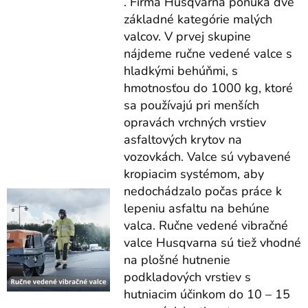
. Firma Husqvarna ponúka dve
základné kategórie malých
valcov. V prvej skupine
nájdeme ručne vedené valce s
hladkými behúňmi, s
hmotnosťou do 1000 kg, ktoré
sa používajú pri menších
opravách vrchných vrstiev
asfaltových krytov na
vozovkách. Valce sú vybavené
kropiacim systémom, aby
nedochádzalo počas práce k
lepeniu asfaltu na behúne
valca. Ručne vedené vibračné
valce Husqvarna sú tiež vhodné
na plošné hutnenie
podkladových vrstiev s
hutniacim účinkom do 10 – 15