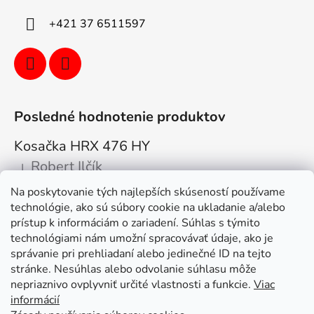
+421 37 6511597
Posledné hodnotenie produktov
Kosačka HRX 476 HY
Robert Ilčík
|
Hodnotenie produktu je 5 z 5 hviezdičiek.
Na poskytovanie tých najlepších skúseností používame
Super. Odporúčam
technológie, ako sú súbory cookie na ukladanie a/alebo
prístup k informáciám o zariadení. Súhlas s týmito
Facebook
technológiami nám umožní spracovávať údaje, ako je
správanie pri prehliadaní alebo jedinečné ID na tejto
stránke. Nesúhlas alebo odvolanie súhlasu môže
nepriaznivo ovplyvniť určité vlastnosti a funkcie.
Viac
informácií