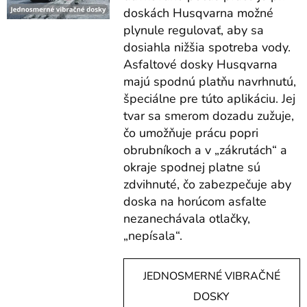
doskách Husqvarna možné
plynule regulovať, aby sa
dosiahla nižšia spotreba vody.
Asfaltové dosky Husqvarna
majú spodnú platňu navrhnutú,
špeciálne pre túto aplikáciu. Jej
tvar sa smerom dozadu zužuje,
čo umožňuje prácu popri
obrubníkoch a v „zákrutách“ a
okraje spodnej platne sú
zdvihnuté, čo zabezpečuje aby
doska na horúcom asfalte
nezanechávala otlačky,
„nepísala“.
JEDNOSMERNÉ VIBRAČNÉ
DOSKY