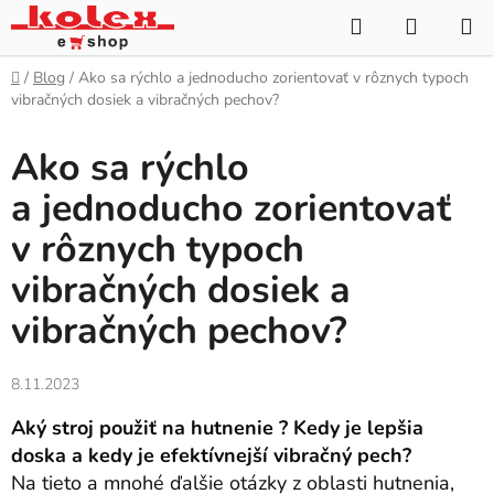
Prejsť
Hľadať
NÁKUP
na
KOŠÍK
obsah
Domov
/
Blog
/
Ako sa rýchlo a jednoducho zorientovať v rôznych typoch
vibračných dosiek a vibračných pechov?
Ako sa rýchlo
a jednoducho zorientovať
v rôznych typoch
vibračných dosiek a
vibračných pechov?
8.11.2023
Aký stroj použiť na hutnenie ? Kedy je lepšia
doska a kedy je efektívnejší vibračný pech?
Na tieto a mnohé ďalšie otázky z oblasti hutnenia,