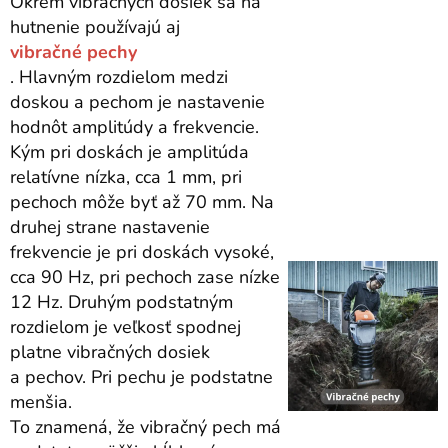
Okrem vibračných dosiek sa na
hutnenie používajú aj
vibračné pechy
. Hlavným rozdielom medzi
doskou a pechom je nastavenie
hodnôt amplitúdy a frekvencie.
Kým pri doskách je amplitúda
relatívne nízka, cca 1 mm, pri
pechoch môže byť až 70 mm. Na
druhej strane nastavenie
frekvencie je pri doskách vysoké,
cca 90 Hz, pri pechoch zase nízke
12 Hz. Druhým podstatným
rozdielom je veľkosť spodnej
platne vibračných dosiek
a pechov. Pri pechu je podstatne
menšia.
To znamená, že vibračný pech má