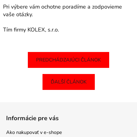
Pri výbere vám ochotne poradíme a zodpovieme
vaše otázky.
Tím firmy KOLEX, s.r.o.
PREDCHÁDZAJÚCI ČLÁNOK
ĎALŠÍ ČLÁNOK
Z
á
Informácie pre vás
p
ä
Ako nakupovať v e-shope