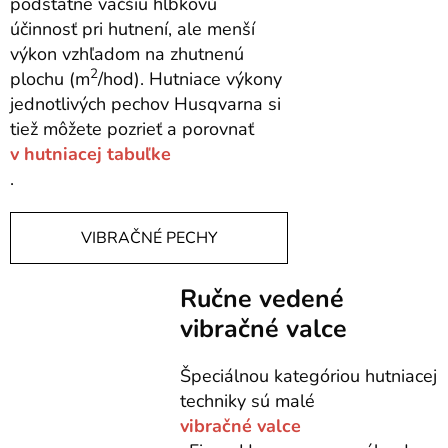
podstatne väčšiu hĺbkovú
účinnosť pri hutnení, ale menší
výkon vzhľadom na zhutnenú
2
plochu (m
/hod). Hutniace výkony
jednotlivých pechov Husqvarna si
tiež môžete pozrieť a porovnať
v hutniacej tabuľke
.
VIBRAČNÉ PECHY
Ručne vedené
vibračné valce
Špeciálnou kategóriou hutniacej
techniky sú malé
vibračné valce