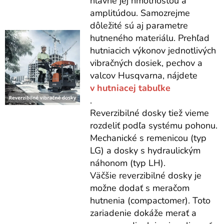
hlavne jej hmotnosťou a
amplitúdou. Samozrejme
dôležité sú aj parametre
hutneného materiálu. Prehľad
hutniacich výkonov jednotlivých
vibračných dosiek, pechov a
valcov Husqvarna, nájdete
v hutniacej tabuľke
.
Reverzibilné dosky tiež vieme
rozdeliť podľa systému pohonu.
Mechanické s remenicou (typ
LG) a dosky s hydraulickým
náhonom (typ LH).
Väčšie reverzibilné dosky je
možne dodať s meračom
hutnenia (compactomer). Toto
zariadenie dokáže merať a