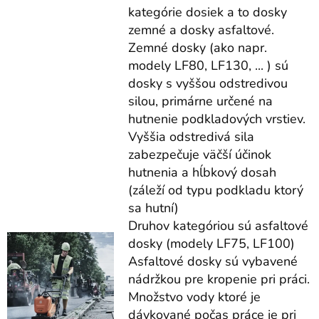
kategórie dosiek a to dosky
zemné a dosky asfaltové.
Zemné dosky (ako napr.
modely LF80, LF130, ... ) sú
dosky s vyššou odstredivou
silou, primárne určené na
hutnenie podkladových vrstiev.
Vyššia odstredivá sila
zabezpečuje väčší účinok
hutnenia a hĺbkový dosah
(záleží od typu podkladu ktorý
sa hutní)
Druhov kategóriou sú asfaltové
dosky (modely LF75, LF100)
Asfaltové dosky sú vybavené
nádržkou pre kropenie pri práci.
Množstvo vody ktoré je
dávkované počas práce je pri