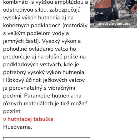
kombinácii s vyššou amplitúdou a
odstredivou silou, zabezpečujú
vysoký výkon hutnenia aj na
kohéznych podkladoch (materiály
s veľkým podielom vody a
jemných častí). Vysoký výkon a
pohodlné ovládanie valca ho
predurčuje aj na plošné práce na
podkladových vrstvách, kde je
potrebný vysoký výkon hutnenia.
Hĺbkový účinok ježkových valcov
je porovnateľný s vibračnými
pechmi. Parametre hutnenia na
rôznych materiáloch je tiež možné
pozrieť
v hutniacej tabuľke
Husqvarna.