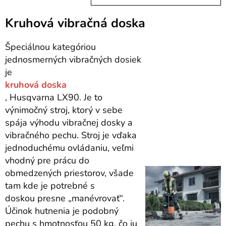
Kruhová vibračná doska
Špeciálnou kategóriou
jednosmerných vibračných dosiek
je
kruhová doska
, Husqvarna LX90. Je to
výnimočný stroj, ktorý v sebe
spája výhodu vibračnej dosky a
vibračného pechu. Stroj je vďaka
jednoduchému ovládaniu, veľmi
vhodný pre prácu do
obmedzených priestorov, všade
tam kde je potrebné s
doskou
presne „manévrovať“.
Účinok hutnenia je podobný
pechu s hmotnosťou 50 kg, čo ju