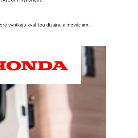
je vysokým výkonom.
é vynikajú kvalitou dizajnu a inováciami.