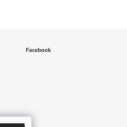
Facebook
 hviezdičiek.