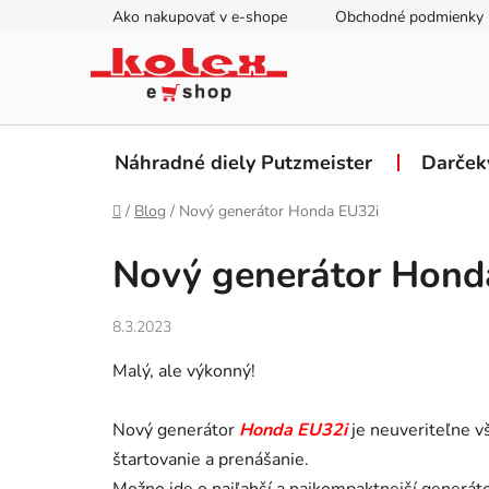
Prejsť
Ako nakupovať v e-shope
Obchodné podmienky
na
obsah
Náhradné diely Putzmeister
Darček
Domov
/
Blog
/
Nový generátor Honda EU32i
Nový generátor Hond
8.3.2023
Malý, ale výkonný!
Nový generátor
Honda EU32i
je neuveriteľne v
štartovanie a prenášanie.