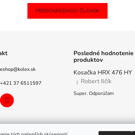
PREDCHÁDZAJÚCI ČLÁNOK
akt
Posledné hodnotenie
produktov
eshop
@
kolex.sk
Kosačka HRX 476 HY
Robert Ilčík
|
+421 37 6511597
Hodnotenie produktu je 5 z 5
Super. Odporúčam
anie tých najlepších skúseností