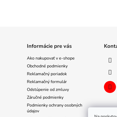
Z
á
Informácie pre vás
Kont
p
ä
Ako nakupovať v e-shope
t
Obchodné podmienky
i
Reklamačný poriadok
e
Reklamačný formulár
Odstúpenie od zmluvy
Záručné podmienky
Podmienky ochrany osobných
údajov
Na poskytov