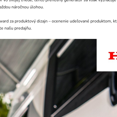
or vo svojej triede, tento prenosný generátor sa však vyznaču
aždou náročnou úlohou.
ard za produktový dizajn – ocenenie udeľované produktom, ktor
te našu predajňu.