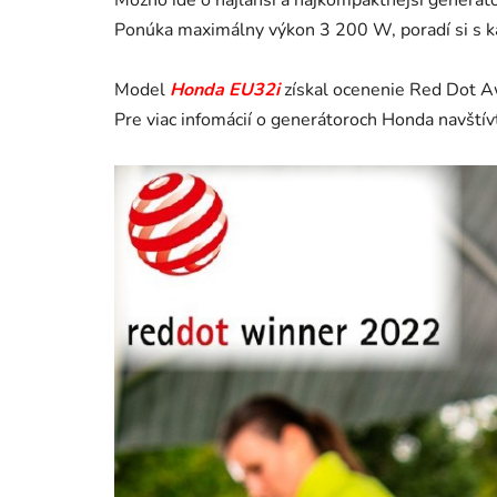
Možno ide o najľahší a najkompaktnejší generát
Ponúka maximálny výkon 3 200 W, poradí si s k
Model
Honda EU32i
získal ocenenie Red Dot Aw
Pre viac infomácií o generátoroch Honda navštív