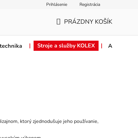
Prihlásenie
Registrácia
ie od zmluvy
Záručné podmienky
Podmienky ochrany osob
PRÁZDNY KOŠÍK
NÁKUPNÝ
KOŠÍK
Stroje a služby KOLEX
technika
Akcie
izajnom, ktorý zjednodušuje jeho používanie,