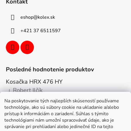
Kontakt
eshop
@
kolex.sk
+421 37 6511597
Posledné hodnotenie produktov
Kosačka HRX 476 HY
Robert Ilčík
|
Hodnotenie produktu je 5 z 5 hviezdičiek.
Na poskytovanie tých najlepších skúseností používame
Super. Odporúčam
technológie, ako sú súbory cookie na ukladanie a/alebo
prístup k informáciám o zariadení. Súhlas s týmito
Facebook
technológiami nám umožní spracovávať údaje, ako je
správanie pri prehliadaní alebo jedinečné ID na tejto