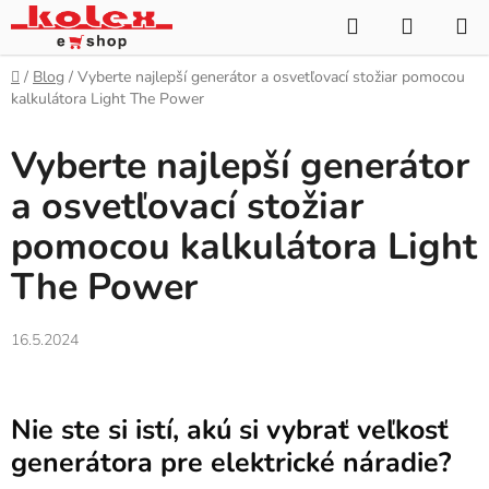
Prejsť
Hľadať
NÁKUP
na
KOŠÍK
obsah
Domov
/
Blog
/
Vyberte najlepší generátor a osvetľovací stožiar pomocou
kalkulátora Light The Power
Vyberte najlepší generátor
a osvetľovací stožiar
pomocou kalkulátora Light
The Power
16.5.2024
Nie ste si istí, akú si vybrať veľkosť
generátora pre elektrické náradie?