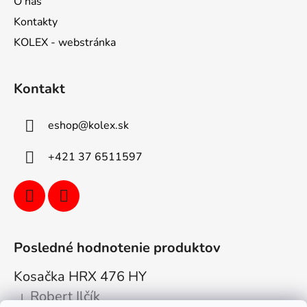
O nás
Kontakty
KOLEX - webstránka
Kontakt
eshop
@
kolex.sk
+421 37 6511597
Posledné hodnotenie produktov
Kosačka HRX 476 HY
Robert Ilčík
|
Hodnotenie produktu je 5 z 5 hviezdičiek.