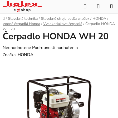
Prejsť
Hľadať
NÁKUP
na
KOŠÍK
obsah
Domov
/
Stavebná technika
/
Stavebné stroje podľa značiek
/
HONDA
/
Vodné čerpadlá Honda
/
Vysokotlakové čerpadlá
/
Čerpadlo HONDA
WH 20
Čerpadlo HONDA WH 20
Priemerné
Neohodnotené
Podrobnosti hodnotenia
hodnotenie
Značka:
HONDA
produktu
je
0,0
z
5
hviezdičiek.