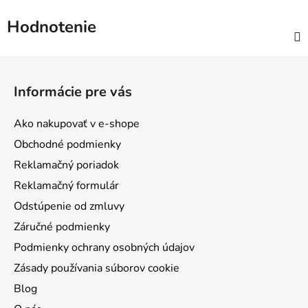
Hodnotenie
Z
á
Informácie pre vás
p
ä
Ako nakupovať v e-shope
t
Obchodné podmienky
i
Reklamačný poriadok
e
Reklamačný formulár
Odstúpenie od zmluvy
Záručné podmienky
Podmienky ochrany osobných údajov
Zásady používania súborov cookie
Blog