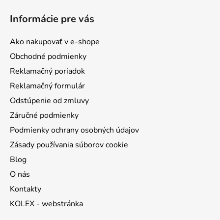
á
Informácie pre vás
p
ä
Ako nakupovať v e-shope
t
Obchodné podmienky
i
Reklamačný poriadok
e
Reklamačný formulár
Odstúpenie od zmluvy
Záručné podmienky
Podmienky ochrany osobných údajov
Zásady používania súborov cookie
Blog
O nás
Kontakty
KOLEX - webstránka