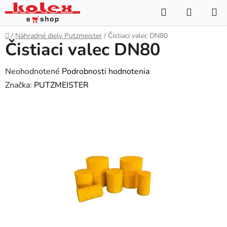
Prejsť
Hľadať
NÁKUP
na
KOŠÍK
obsah
Domov
/
Náhradné diely Putzmeister
/
Čistiaci valec DN80
Čistiaci valec DN80
Priemerné
Neohodnotené
Podrobnosti hodnotenia
hodnotenie
Značka:
PUTZMEISTER
produktu
je
0,0
z
5
hviezdičiek.