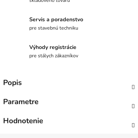
skladového tovaru
Servis a poradenstvo
pre stavebnú techniku
Výhody registrácie
pre stálych zákazníkov
Popis
Parametre
Hodnotenie
Z