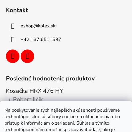
Kontakt
eshop
@
kolex.sk
+421 37 6511597
Posledné hodnotenie produktov
Kosačka HRX 476 HY
Robert Ilčík
|
Hodnotenie produktu je 5 z 5 hviezdičiek.
Na poskytovanie tých najlepších skúseností používame
Super. Odporúčam
technológie, ako sú súbory cookie na ukladanie a/alebo
prístup k informáciám o zariadení. Súhlas s týmito
Facebook
technológiami nám umožní spracovávať údaje, ako je