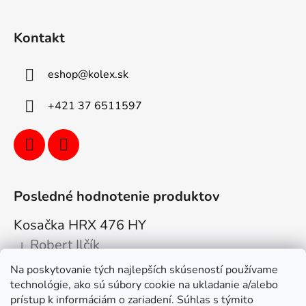
Kontakt
eshop
@
kolex.sk
+421 37 6511597
Posledné hodnotenie produktov
Kosačka HRX 476 HY
Robert Ilčík
|
Hodnotenie produktu je 5 z 5 hviezdičiek.
Na poskytovanie tých najlepších skúseností používame
Super. Odporúčam
technológie, ako sú súbory cookie na ukladanie a/alebo
prístup k informáciám o zariadení. Súhlas s týmito