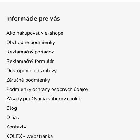
Z
á
Informácie pre vás
p
ä
Ako nakupovať v e-shope
t
Obchodné podmienky
i
Reklamačný poriadok
e
Reklamačný formulár
Odstúpenie od zmluvy
Záručné podmienky
Podmienky ochrany osobných údajov
Zásady používania súborov cookie
Blog
O nás
Kontakty
KOLEX - webstránka