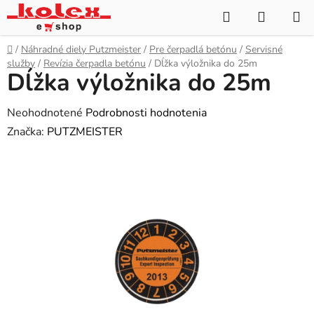
Prejsť
Hľadať
NÁKUP
na
KOŠÍK
obsah
Domov
/
Náhradné diely Putzmeister
/
Pre čerpadlá betónu
/
Servisné
služby
/
Revízia čerpadla betónu
/
Dĺžka výložnika do 25m
Dĺžka výložnika do 25m
Priemerné
Neohodnotené
Podrobnosti hodnotenia
hodnotenie
Značka:
PUTZMEISTER
produktu
je
0,0
z
5
hviezdičiek.