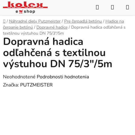
Prejsť
Hľadať
NÁKUP
na
KOŠÍK
obsah
Domov
/
Náhradné diely Putzmeister
/
Pre čerpadlá betónu
/
Hadice na
čerpanie betónú
/
Dopravné hadice
/
Dopravná hadica odľahčená s
textilnou výstuhou DN 75/3"/5m
Dopravná hadica
odľahčená s textilnou
výstuhou DN 75/3"/5m
Priemerné
Neohodnotené
Podrobnosti hodnotenia
hodnotenie
Značka:
PUTZMEISTER
produktu
je
0,0
z
5
hviezdičiek.