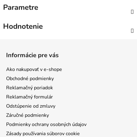
Parametre
Hodnotenie
Z
á
Informácie pre vás
p
ä
Ako nakupovať v e-shope
t
Obchodné podmienky
i
Reklamačný poriadok
e
Reklamačný formulár
Odstúpenie od zmluvy
Záručné podmienky
Podmienky ochrany osobných údajov
Zásady používania súborov cookie