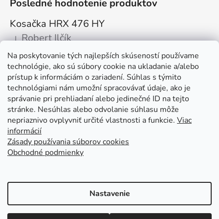
Posledné hodnotenie produktov
Kosačka HRX 476 HY
Robert Ilčík
|
Hodnotenie produktu je 5 z 5 hviezdičiek.
Na poskytovanie tých najlepších skúseností používame
Super. Odporúčam
technológie, ako sú súbory cookie na ukladanie a/alebo
prístup k informáciám o zariadení. Súhlas s týmito
Facebook
technológiami nám umožní spracovávať údaje, ako je
správanie pri prehliadaní alebo jedinečné ID na tejto
stránke. Nesúhlas alebo odvolanie súhlasu môže
nepriaznivo ovplyvniť určité vlastnosti a funkcie.
Viac
informácií
Zásady používania súborov cookies
Obchodné podmienky
Kolex, s.r.o. - webstránka
Mapa
Mapa stránok
Putzmeister
Husqvarna Construction
Atlas Copco
Honda
Linked In
Youtube KOLEX
Nastavenie
Vytvoril Shoptet