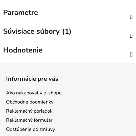
Parametre
Súvisiace súbory (1)
Hodnotenie
Z
á
Informácie pre vás
p
ä
Ako nakupovať v e-shope
t
Obchodné podmienky
i
Reklamačný poriadok
e
Reklamačný formulár
Odstúpenie od zmluvy