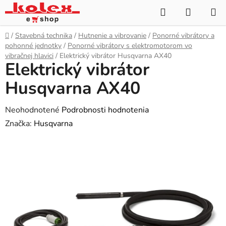
Prejsť
Hľadať
NÁKUP
na
KOŠÍK
obsah
Domov
/
Stavebná technika
/
Hutnenie a vibrovanie
/
Ponorné vibrátory a
pohonné jednotky
/
Ponorné vibrátory s elektromotorom vo
vibračnej hlavici
/
Elektrický vibrátor Husqvarna AX40
Elektrický vibrátor
Husqvarna AX40
Priemerné
Neohodnotené
Podrobnosti hodnotenia
hodnotenie
Značka:
Husqvarna
produktu
je
0,0
z
5
hviezdičiek.