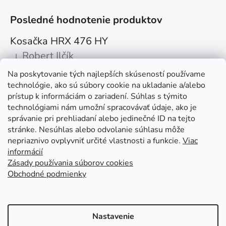
Posledné hodnotenie produktov
Kosačka HRX 476 HY
Robert Ilčík
|
Hodnotenie produktu je 5 z 5 hviezdičiek.
Na poskytovanie tých najlepších skúseností používame
Super. Odporúčam
technológie, ako sú súbory cookie na ukladanie a/alebo
prístup k informáciám o zariadení. Súhlas s týmito
Facebook
technológiami nám umožní spracovávať údaje, ako je
správanie pri prehliadaní alebo jedinečné ID na tejto
stránke. Nesúhlas alebo odvolanie súhlasu môže
nepriaznivo ovplyvniť určité vlastnosti a funkcie.
Viac
informácií
Zásady používania súborov cookies
Obchodné podmienky
Kolex, s.r.o. - webstránka
Mapa
Mapa stránok
Putzmeister
Husqvarna Construction
Atlas Copco
Honda
Linked In
Youtube KOLEX
Nastavenie