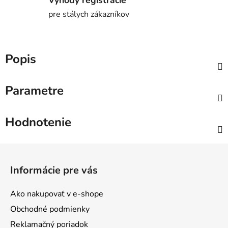
Výhody registrácie
pre stálych zákazníkov
Popis
Parametre
Hodnotenie
Z
á
Informácie pre vás
p
ä
Ako nakupovať v e-shope
t
Obchodné podmienky
i
Reklamačný poriadok