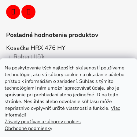
Posledné hodnotenie produktov
Kosačka HRX 476 HY
Robert Ilčík
|
Hodnotenie produktu je 5 z 5 hviezdičiek.
Na poskytovanie tých najlepších skúseností používame
Super. Odporúčam
technológie, ako sú súbory cookie na ukladanie a/alebo
prístup k informáciám o zariadení. Súhlas s týmito
Facebook
technológiami nám umožní spracovávať údaje, ako je
správanie pri prehliadaní alebo jedinečné ID na tejto
stránke. Nesúhlas alebo odvolanie súhlasu môže
nepriaznivo ovplyvniť určité vlastnosti a funkcie.
Viac
informácií
Zásady používania súborov cookies
Obchodné podmienky
Kolex, s.r.o. - webstránka
Mapa
Mapa stránok