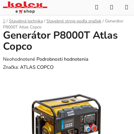
Prejsť
Hľadať
NÁKUP
na
KOŠÍK
obsah
Domov
/
Stavebná technika
/
Stavebné stroje podľa značiek
/
Generátor
P8000T Atlas Copco
Generátor P8000T Atlas
Copco
Priemerné
Neohodnotené
Podrobnosti hodnotenia
hodnotenie
Značka:
ATLAS COPCO
produktu
je
0,0
z
5
hviezdičiek.