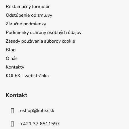
e
Reklamačný formulár
Odstúpenie od zmluvy
Záručné podmienky
Podmienky ochrany osobných údajov
Zásady používania súborov cookie
Blog
O nás
Kontakty
KOLEX - webstránka
Kontakt
eshop
@
kolex.sk
+421 37 6511597