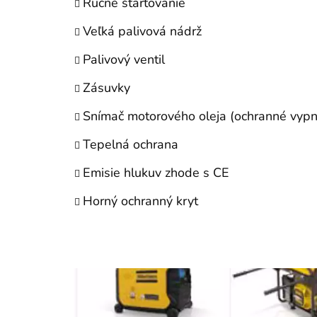
Ručné štartovanie
Veľká palivová nádrž
Palivový ventil
Zásuvky
Snímač motorového oleja (ochranné vypnut
Tepelná ochrana
Emisie hlukuv zhode s CE
Horný ochranný kryt