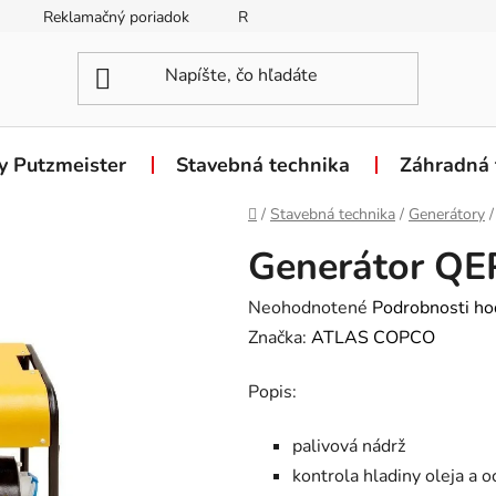
Reklamačný poriadok
Reklamačný formulár
Odstúpen
y Putzmeister
Stavebná technika
Záhradná 
Domov
/
Stavebná technika
/
Generátory
/
Generátor QE
Priemerné
Neohodnotené
Podrobnosti ho
hodnotenie
Značka:
ATLAS COPCO
produktu
Popis:
je
0,0
palivová nádrž
z
kontrola hladiny oleja a o
5