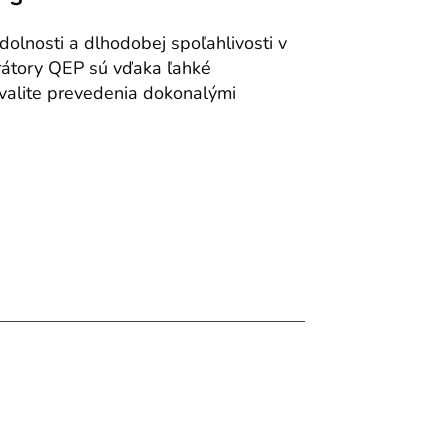
olnosti a dlhodobej spoľahlivosti v
rátory QEP sú vďaka ľahké
valite prevedenia dokonalými
.