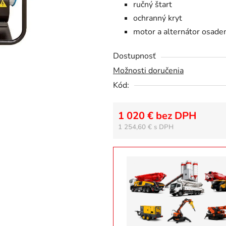
ručný štart
hviezdičiek.
ochranný kryt
motor a alternátor osad
Dostupnosť
Možnosti doručenia
Kód:
1 020 € bez DPH
1 254,60 €