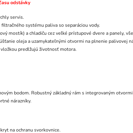
 času odstávky
hly servis.
filtračného systému paliva so separáciou vody.
vý mostík) a chladiču cez veľké prístupové dvere a panely, vše
ťanie oleja a uzamykateľnými otvormi na plnenie palivovej n
 vložkou predlžujú životnosť motora.
vihovým bodom. Robustný základný rám s integrovaným otvormi
rtné nárazníky.
 kryt na ochranu svorkovnice.