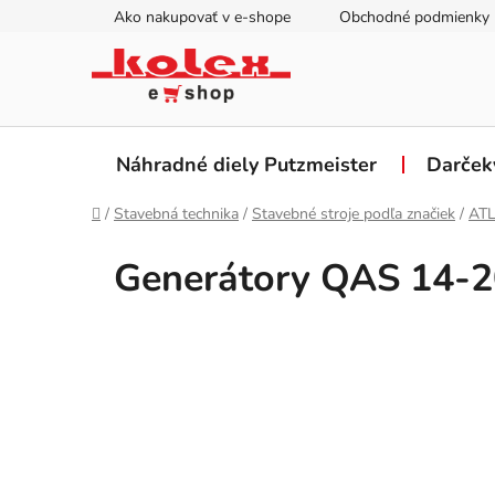
Prejsť
Ako nakupovať v e-shope
Obchodné podmienky
na
obsah
Náhradné diely Putzmeister
Darček
Domov
/
Stavebná technika
/
Stavebné stroje podľa značiek
/
AT
Generátory QAS 14-