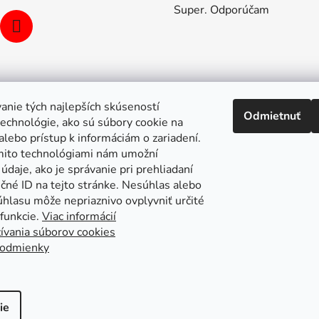
Super. Odporúčam
anie tých najlepších skúseností
Odmietnuť
echnológie, ako sú súbory cookie na
alebo prístup k informáciám o zariadení.
mito technológiami nám umožní
údaje, ako je správanie pri prehliadaní
ečné ID na tejto stránke. Nesúhlas alebo
úhlasu môže nepriaznivo ovplyvniť určité
 funkcie.
Viac informácií
ívania súborov cookies
odmienky
pa stránok
Putzmeister
Husqvarna Construction
Atlas Copc
ie