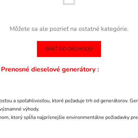
Môžete sa ale pozrieť na ostatné kategórie.
SPÄŤ DO OBCHODU
renosné dieselové generátory :
nosťou a spoľahlivosťou, ktoré požaduje trh od generátorov. 
ú významné výhody.
ajnom, ktorý spĺňa najprísnejšie environmentálne požiadavky 