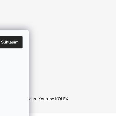
Súhlasím
o
Honda
Linked In
Youtube KOLEX