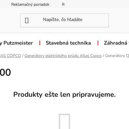
Reklamačný poriadok
Reklamačný formulár
Odstúpen
y Putzmeister
Stavebná technika
Záhradná 
LAS COPCO
/
Generátory elektrického prúdu Atlas Copco
/
Generátory 
200
Produkty ešte len pripravujeme.