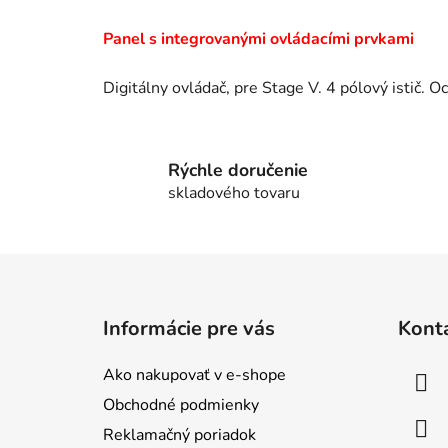
Panel s integrovanými ovládacími prvkami
Digitálny ovládač, pre Stage V. 4 pólový istič. O
Rýchle doručenie
skladového tovaru
Z
á
Informácie pre vás
Kont
p
ä
Ako nakupovať v e-shope
t
Obchodné podmienky
i
Reklamačný poriadok
e