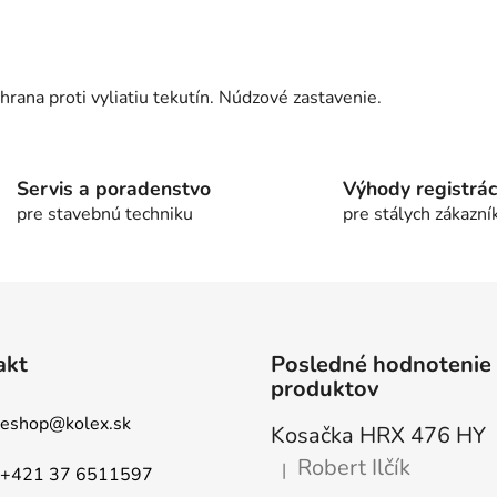
chrana proti vyliatiu tekutín. Núdzové zastavenie.
Servis a poradenstvo
Výhody registrác
pre stavebnú techniku
pre stálych zákazní
akt
Posledné hodnotenie
produktov
eshop
@
kolex.sk
Kosačka HRX 476 HY
Robert Ilčík
|
+421 37 6511597
Hodnotenie produktu je 5 z 5