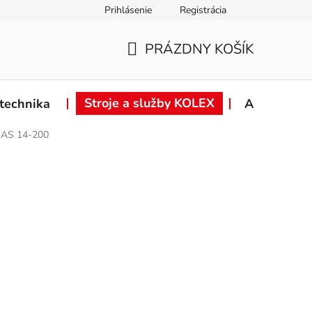
Prihlásenie
Registrácia
ie od zmluvy
Záručné podmienky
Podmienky ochrany osob
PRÁZDNY KOŠÍK
NÁKUPNÝ
KOŠÍK
Stroje a služby KOLEX
technika
Akcie
QAS 14-200