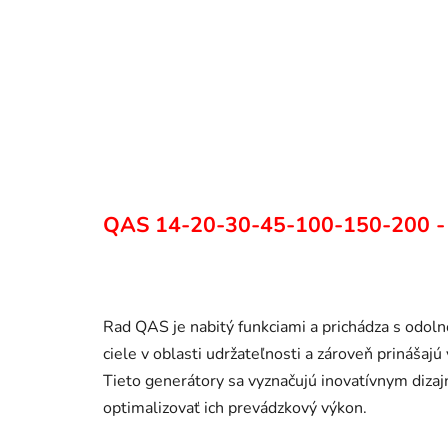
QAS 14-20-30-45-100-150-200 - P
Rad QAS je nabitý funkciami a prichádza s odol
ciele v oblasti udržateľnosti a zároveň prinášaj
Tieto generátory sa vyznačujú inovatívnym diz
optimalizovať ich prevádzkový výkon.