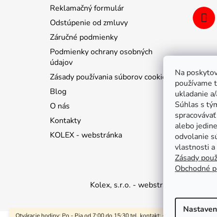
Reklamačný formulár
Odstúpenie od zmluvy
Záručné podmienky
Podmienky ochrany osobných
údajov
Na poskytov
Zásady používania súborov cookie
používame t
Blog
ukladanie a/
Súhlas s tý
O nás
spracovávať 
Kontakty
alebo jedin
KOLEX - webstránka
odvolanie s
vlastnosti a
Zásady použ
Obchodné p
Kolex, s.r.o. - webstránka
Mapa
Ma
Nastaven
Otváracie hodiny: Po - Pia od 7:00 do 15:30 tel. kontakt: +421 376 511 597