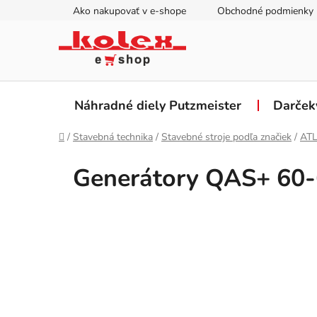
Prejsť
Ako nakupovať v e-shope
Obchodné podmienky
na
obsah
Náhradné diely Putzmeister
Darček
Domov
/
Stavebná technika
/
Stavebné stroje podľa značiek
/
AT
Generátory QAS+ 60