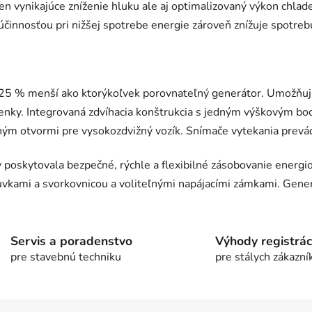
len vynikajúce zníženie hluku ale aj optimalizovaný výkon chlade
 účinnosťou pri nižšej spotrebe energie zároveň znížuje spotreb
 % menší ako ktorýkoľvek porovnateľný generátor. Umožňujú 
enky. Integrovaná zdvíhacia konštrukcia s jedným výškovým b
ým otvormi pre vysokozdvižný vozík. Snímače vytekania prevá
by poskytovala bezpečné, rýchle a flexibilné zásobovanie ener
vkami a svorkovnicou a voliteľnými napájacími zámkami. Generá
Servis a poradenstvo
Výhody registrác
pre stavebnú techniku
pre stálych zákazní