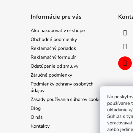
Z
á
Informácie pre vás
Kont
p
ä
Ako nakupovať v e-shope
t
Obchodné podmienky
i
Reklamačný poriadok
e
Reklamačný formulár
Odstúpenie od zmluvy
Záručné podmienky
Podmienky ochrany osobných
údajov
Na poskytov
Zásady používania súborov cookie
používame t
Blog
ukladanie a/
Súhlas s tý
O nás
spracovávať 
Kontakty
alebo jedin