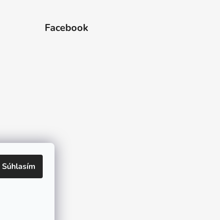
Facebook
 hviezdičiek.
Súhlasím