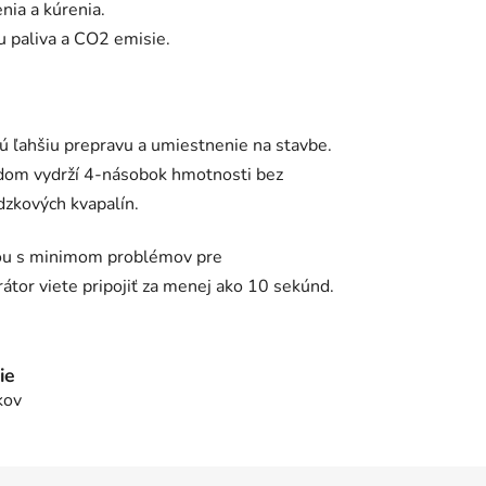
nia a kúrenia.
u paliva a CO2 emisie.
ľahšiu prepravu a umiestnenie na stavbe.
odom vydrží 4-násobok hmotnosti bez
dzkových kvapalín.
giou s minimom problémov pre
tor viete pripojiť za menej ako 10 sekúnd.
ie
kov