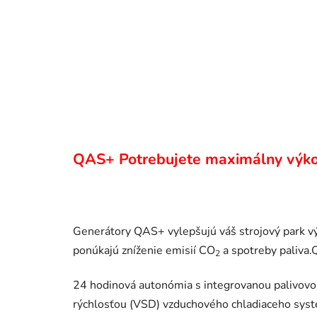
QAS+ Potrebujete maximálny výkon
Generátory QAS+ vylepšujú váš strojový park výk
ponúkajú zníženie emisií CO
a spotreby paliva.
2
24 hodinová autonómia s integrovanou palivovo
rýchlosťou (VSD) vzduchového chladiaceho systém