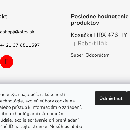
akt
Posledné hodnotenie
produktov
eshop
@
kolex.sk
Kosačka HRX 476 HY
Robert Ilčík
|
+421 37 6511597
Hodnotenie produktu je 5 z 5
Super. Odporúčam
anie tých najlepších skúseností
Odmietnuť
echnológie, ako sú súbory cookie na
alebo prístup k informáciám o zariadení.
mito technológiami nám umožní
údaje, ako je správanie pri prehliadaní
ečné ID na tejto stránke. Nesúhlas alebo