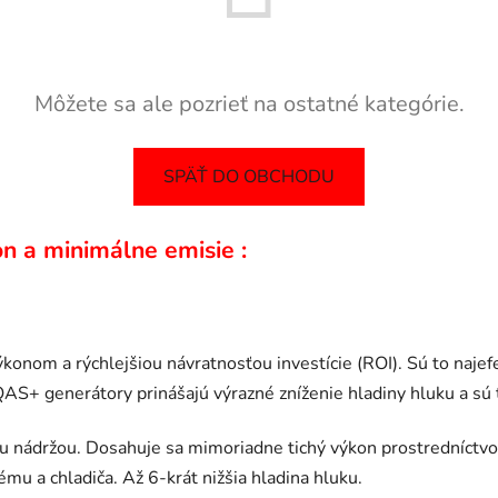
Môžete sa ale pozrieť na ostatné kategórie.
SPÄŤ DO OBCHODU
 a minimálne emisie :
onom a rýchlejšiou návratnosťou investície (ROI). Sú to najef
QAS+ generátory prinášajú výrazné zníženie hladiny hluku a sú 
u nádržou. Dosahuje sa mimoriadne tichý výkon prostredníctv
u a chladiča. Až 6-krát nižšia hladina hluku.