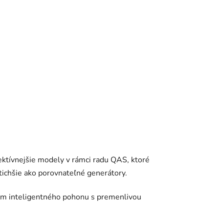
ektívnejšie modely v rámci radu QAS, ktoré
tichšie ako porovnateľné generátory.
om inteligentného pohonu s premenlivou