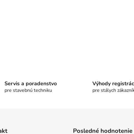
O
v
l
á
Servis a poradenstvo
Výhody registrác
d
pre stavebnú techniku
pre stálych zákazní
a
c
i
e
p
r
akt
Posledné hodnotenie