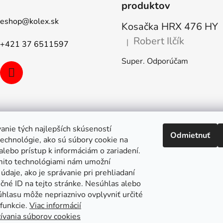
v
produktov
k
eshop
@
kolex.sk
y
Kosačka HRX 476 HY
v
Robert Ilčík
|
ý
+421 37 6511597
Hodnotenie produktu je 5 z 5
p
Super. Odporúčam
i
s
u
anie tých najlepších skúseností
Odmietnuť
echnológie, ako sú súbory cookie na
alebo prístup k informáciám o zariadení.
mito technológiami nám umožní
údaje, ako je správanie pri prehliadaní
ečné ID na tejto stránke. Nesúhlas alebo
úhlasu môže nepriaznivo ovplyvniť určité
 funkcie.
Viac informácií
ívania súborov cookies