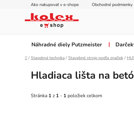
Prejsť
Ako nakupovať v e-shope
Obchodné podmienky
na
obsah
Náhradné diely Putzmeister
Darček
Domov
/
Stavebná technika
/
Stavebné stroje podľa značiek
/
HU
Hladiaca lišta na bet
Stránka
1
z
1
-
1
položiek celkom