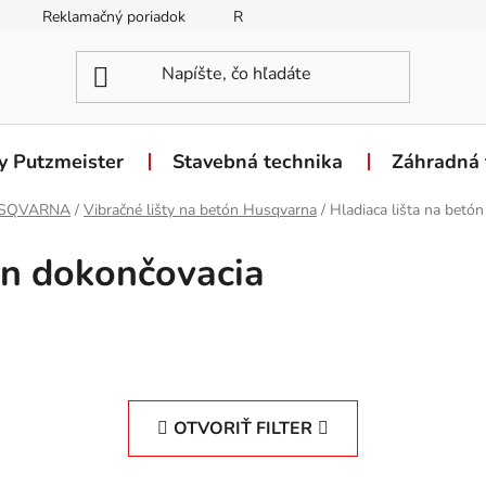
Reklamačný poriadok
Reklamačný formulár
Odstúpen
y Putzmeister
Stavebná technika
Záhradná 
SQVARNA
/
Vibračné lišty na betón Husqvarna
/
Hladiaca lišta na betó
ón dokončovacia
OTVORIŤ FILTER