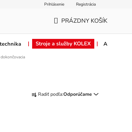
Prihlásenie
Registrácia
ie od zmluvy
Záručné podmienky
Podmienky ochrany osob
PRÁZDNY KOŠÍK
NÁKUPNÝ
KOŠÍK
Stroje a služby KOLEX
technika
Akcie
n dokončovacia
R
Radiť podľa:
Odporúčame
a
d
e
n
i