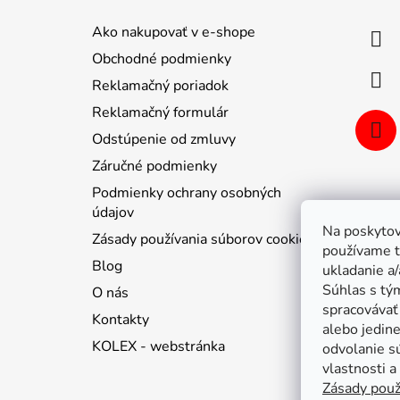
p
ä
Ako nakupovať v e-shope
t
Obchodné podmienky
i
Reklamačný poriadok
e
Reklamačný formulár
Odstúpenie od zmluvy
Záručné podmienky
Podmienky ochrany osobných
údajov
Na poskytov
Zásady používania súborov cookie
používame t
Blog
ukladanie a/
Súhlas s tý
O nás
spracovávať 
Kontakty
alebo jedin
KOLEX - webstránka
odvolanie s
vlastnosti a
Zásady použ