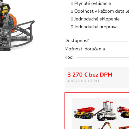
Plynulé ovládanie
z
Odolnosť v každom detail
5
Jednoduché sklopenie
hviezdičiek.
Jednoduchá preprava
Dostupnosť
Možnosti doručenia
Kód:
3 270 € bez DPH
4 022,10 €