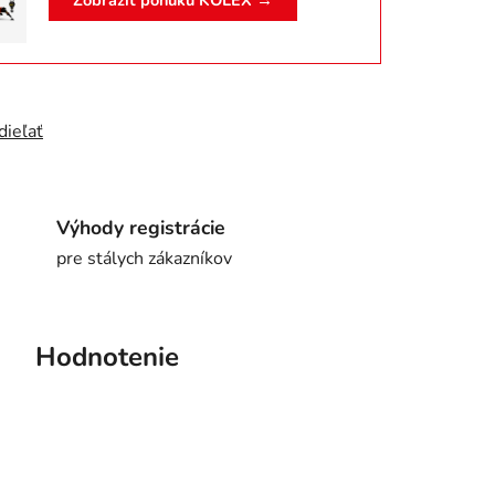
Zobraziť ponuku KOLEX →
dieľať
Výhody registrácie
pre stálych zákazníkov
Hodnotenie