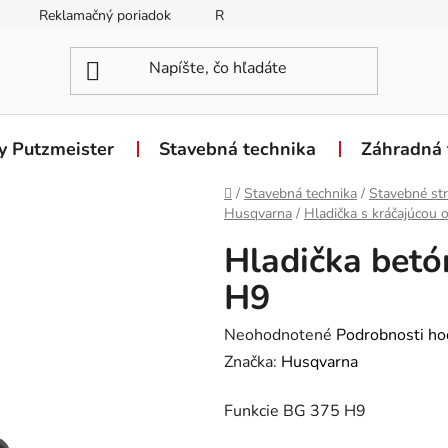
Reklamačný poriadok
Reklamačný formulár
Odstúpen
y Putzmeister
Stavebná technika
Záhradná 
Domov
/
Stavebná technika
/
Stavebné str
Husqvarna
/
Hladička s kráčajúcou 
Hladička bet
H9
Priemerné
Neohodnotené
Podrobnosti ho
hodnotenie
Značka:
Husqvarna
produktu
Funkcie BG 375 H9
je
0,0