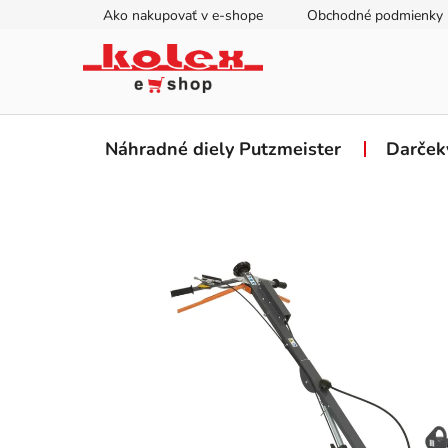
Prejsť
Ako nakupovať v e-shope
Obchodné podmienky
na
obsah
Náhradné diely Putzmeister
Darček