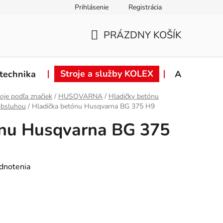
Prihlásenie
Registrácia
ie od zmluvy
Záručné podmienky
Podmienky ochrany osob
PRÁZDNY KOŠÍK
NÁKUPNÝ
KOŠÍK
Stroje a služby KOLEX
technika
Akcie
oje podľa značiek
/
HUSQVARNA
/
Hladičky betónu
obsluhou
/
Hladička betónu Husqvarna BG 375 H9
ónu Husqvarna BG 375
dnotenia