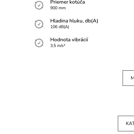
Priemer kotúča
900 mm
Hladina hluku, db(A)
106 dB(A)
Hodnota vibrácií
3,5 m/s²
M
KA