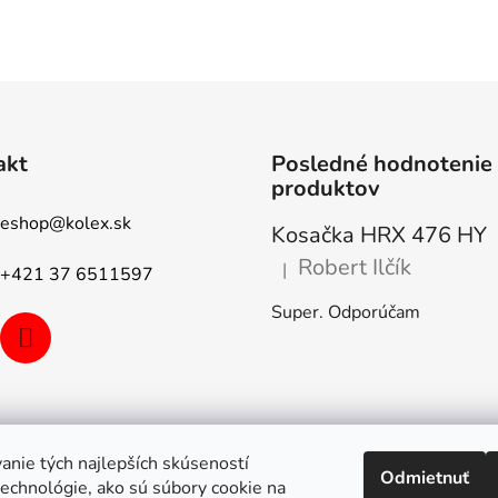
akt
Posledné hodnotenie
produktov
eshop
@
kolex.sk
Kosačka HRX 476 HY
Robert Ilčík
|
+421 37 6511597
Hodnotenie produktu je 5 z 5
Super. Odporúčam
anie tých najlepších skúseností
Odmietnuť
echnológie, ako sú súbory cookie na