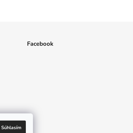
Facebook
 hviezdičiek.
Súhlasím