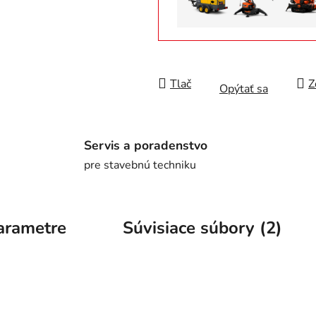
Tlač
Z
Opýtať sa
Servis a poradenstvo
pre stavebnú techniku
arametre
Súvisiace súbory (2)