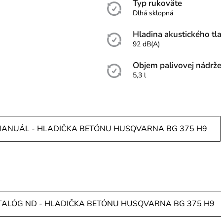
Typ rukoväte
Dlhá sklopná
Hladina akustického tl
92 dB(A)
Objem palivovej nádrž
5,3 l
ANUÁL - HLADIČKA BETÓNU HUSQVARNA BG 375 H9
TALÓG ND - HLADIČKA BETÓNU HUSQVARNA BG 375 H9