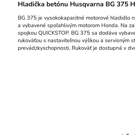
Hladička betónu Husqvarna BG 375 
BG 375 je vysokokapacitné motorové hladidlo n
a vybavené spoľahlivým motorom Honda. Na zai
spojkou QUICKSTOP. BG 375 sa dodáva vybaven
rukoväťou s nastaviteľnou výškou a servisným s
prevádzkyschopnosti. Rukoväť je dostupná v dvo