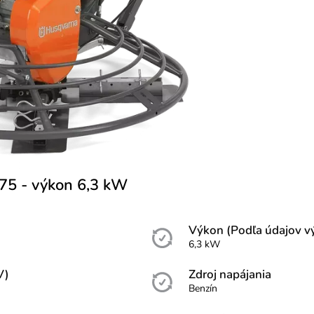
75 - výkon 6,3 kW
Výkon (Podľa údajov v
6,3 kW
V)
Zdroj napájania
Benzín