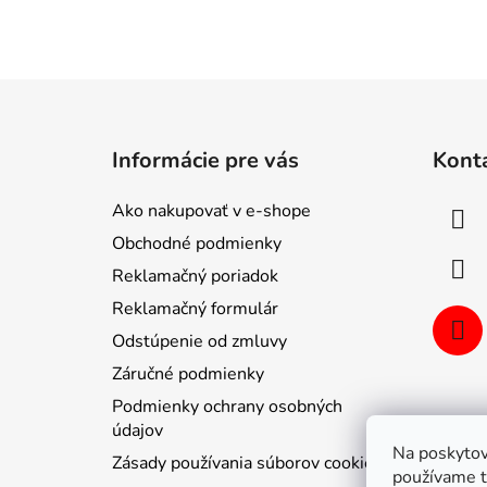
Z
á
Informácie pre vás
Kont
p
ä
Ako nakupovať v e-shope
t
Obchodné podmienky
i
Reklamačný poriadok
e
Reklamačný formulár
Odstúpenie od zmluvy
Záručné podmienky
Podmienky ochrany osobných
údajov
Na poskytov
Zásady používania súborov cookie
používame t