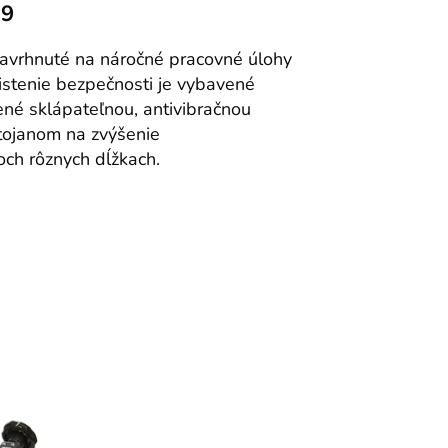
H9
avrhnuté na náročné pracovné úlohy
stenie bezpečnosti je vybavené
é sklápateľnou, antivibračnou
tojanom na zvýšenie
ch rôznych dĺžkach.