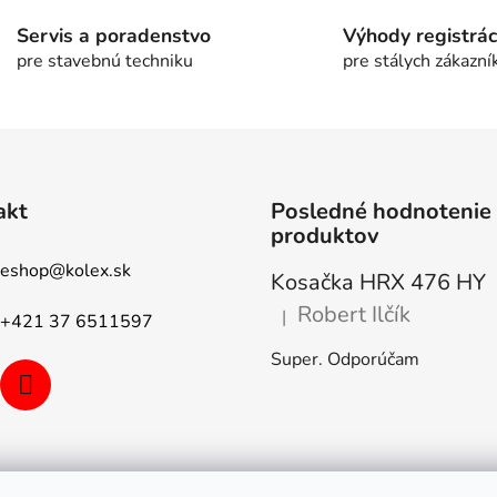
i
Servis a poradenstvo
Výhody registrác
e
pre stavebnú techniku
pre stálych zákazní
p
r
v
k
y
v
akt
Posledné hodnotenie
ý
produktov
p
i
eshop
@
kolex.sk
Kosačka HRX 476 HY
s
u
Robert Ilčík
|
+421 37 6511597
Hodnotenie produktu je 5 z 5
Super. Odporúčam