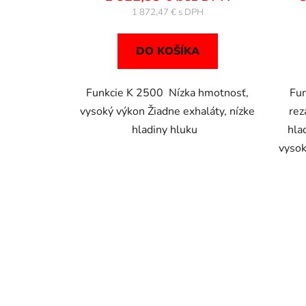
1 872,47 €
DO KOŠÍKA
Funkcie K 2500 Nízka hmotnosť,
Fun
vysoký výkon Žiadne exhaláty, nízke
rez
hladiny hluku
hla
vysok