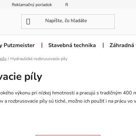
Reklamačný poriadok
Reklamačný formulár
Odstúpen
y Putzmeister
Stavebná technika
Záhradná 
píly
/
Hydraulické rozbrusovacie píly
acie píly
okého výkonu pri nízkej hmotnosti a pracujú s tradičným 400 
a rozbrusovacie píly sú tiché, možno ich použiť i na prácu vo v