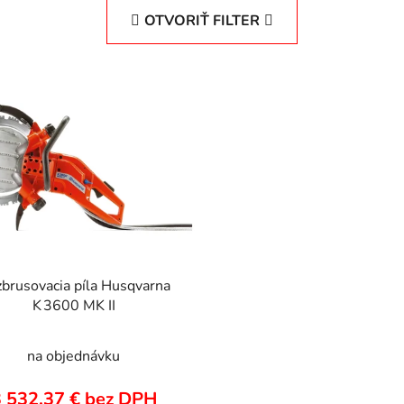
OTVORIŤ FILTER
brusovacia píla Husqvarna
K 3600 MK II
na objednávku
 532,37 € bez DPH