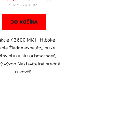
4 344,82 €
DO KOŠÍKA
kcie K 3600 MK II Hlboké
anie Žiadne exhaláty, nízke
diny hluku Nízka hmotnosť,
ý výkon Nastaviteľná predná
rukoväť
O
v
l
á
d
a
c