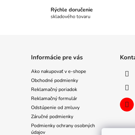
Rýchle doručenie
skladového tovaru
Z
á
Informácie pre vás
Kont
p
ä
Ako nakupovať v e-shope
t
Obchodné podmienky
i
Reklamačný poriadok
e
Reklamačný formulár
Odstúpenie od zmluvy
Záručné podmienky
Podmienky ochrany osobných
údajov