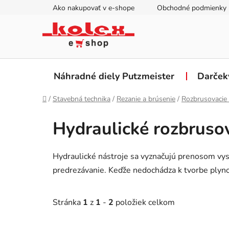
Prejsť
Ako nakupovať v e-shope
Obchodné podmienky
na
obsah
Náhradné diely Putzmeister
Darček
Domov
/
Stavebná technika
/
Rezanie a brúsenie
/
Rozbrusovacie 
Hydraulické rozbrusov
Hydraulické nástroje sa vyznačujú prenosom vys
predrezávanie. Keďže nedochádza k tvorbe plynov 
Stránka
1
z
1
-
2
položiek celkom