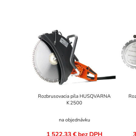
V
ý
p
i
s
p
r
o
d
u
Rozbrusovacia píla HUSQVARNA
Roz
k
K 2500
t
o
na objednávku
v
1 522,33 € bez DPH
3