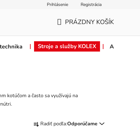
Prihlásenie
Registrácia
ie od zmluvy
Záručné podmienky
Podmienky ochrany osob
PRÁZDNY KOŠÍK
NÁKUPNÝ
KOŠÍK
Stroje a služby KOLEX
technika
Akcie
mm kotúčom a často sa využívajú na
nútri.
R
Radiť podľa:
Odporúčame
a
d