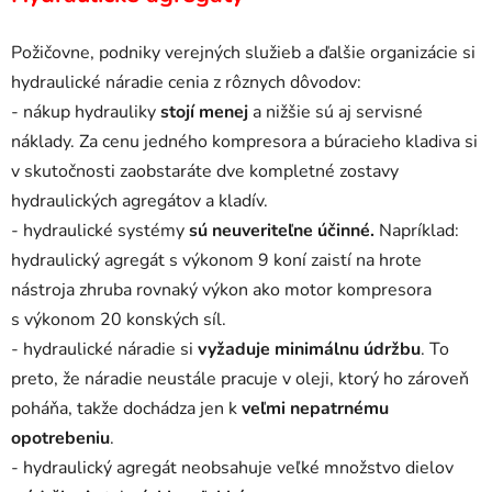
Požičovne, podniky verejných služieb a ďalšie organizácie si
hydraulické náradie cenia z rôznych dôvodov:
- nákup hydrauliky
stojí menej
a nižšie sú aj servisné
náklady. Za cenu jedného kompresora a búracieho kladiva si
v skutočnosti zaobstaráte dve kompletné zostavy
hydraulických agregátov a kladív.
- hydraulické systémy
sú neuveriteľne účinné.
Napríklad:
hydraulický agregát s výkonom 9 koní zaistí na hrote
nástroja zhruba rovnaký výkon ako motor kompresora
s výkonom 20 konských síl.
- hydraulické náradie si
vyžaduje minimálnu údržbu
. To
preto, že náradie neustále pracuje v oleji, ktorý ho zároveň
poháňa, takže dochádza jen k
veľmi nepatrnému
opotrebeniu
.
- hydraulický agregát neobsahuje veľké množstvo dielov