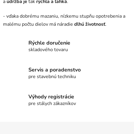
a
údržba je
tak
rýchla a ľahká
.
- vďaka dobrému mazaniu, nízkemu stupňu opotrebenia a
malému počtu dielov má náradie
dlhú životnosť
.
Rýchle doručenie
skladového tovaru
Servis a poradenstvo
pre stavebnú techniku
Výhody registrácie
pre stálych zákazníkov
Z
á