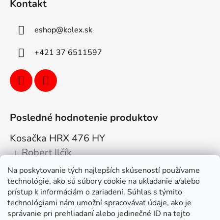
Kontakt
eshop
@
kolex.sk
+421 37 6511597
Posledné hodnotenie produktov
Kosačka HRX 476 HY
Robert Ilčík
|
Hodnotenie produktu je 5 z 5 hviezdičiek.
Na poskytovanie tých najlepších skúseností používame
Super. Odporúčam
technológie, ako sú súbory cookie na ukladanie a/alebo
prístup k informáciám o zariadení. Súhlas s týmito
Facebook
technológiami nám umožní spracovávať údaje, ako je
správanie pri prehliadaní alebo jedinečné ID na tejto