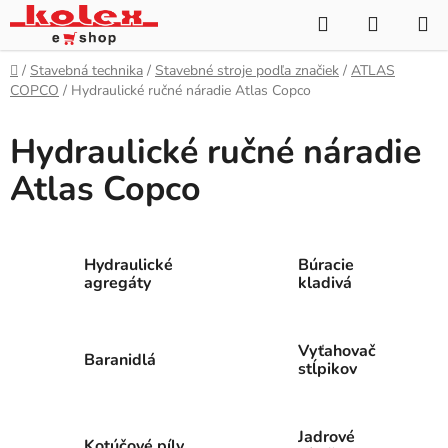
Prejsť
Hľadať
NÁKUP
na
KOŠÍK
obsah
Domov
/
Stavebná technika
/
Stavebné stroje podľa značiek
/
ATLAS
COPCO
/
Hydraulické ručné náradie Atlas Copco
Hydraulické ručné náradie
Atlas Copco
Hydraulické
Búracie
agregáty
kladivá
Vyťahovač
Baranidlá
stĺpikov
Jadrové
Kotúčové píly