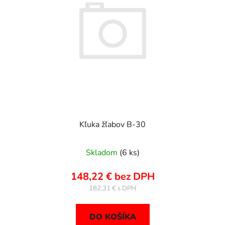
s
d
p
u
r
k
o
t
d
o
u
v
k
t
o
v
Kľuka žľabov B-30
Skladom
(6 ks)
148,22 € bez DPH
182,31 €
DO KOŠÍKA