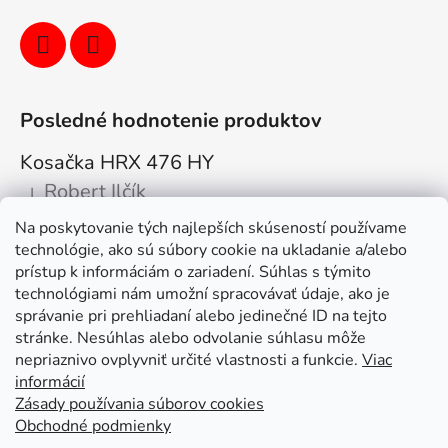
Posledné hodnotenie produktov
Kosačka HRX 476 HY
Robert Ilčík
|
Hodnotenie produktu je 5 z 5 hviezdičiek.
Na poskytovanie tých najlepších skúseností používame
Super. Odporúčam
technológie, ako sú súbory cookie na ukladanie a/alebo
prístup k informáciám o zariadení. Súhlas s týmito
Facebook
technológiami nám umožní spracovávať údaje, ako je
správanie pri prehliadaní alebo jedinečné ID na tejto
stránke. Nesúhlas alebo odvolanie súhlasu môže
nepriaznivo ovplyvniť určité vlastnosti a funkcie.
Viac
informácií
Zásady používania súborov cookies
Obchodné podmienky
Kolex, s.r.o. - webstránka
Mapa
Mapa stránok