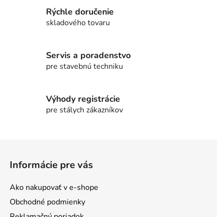
l
Rýchle doručenie
á
d
skladového tovaru
a
c
i
Servis a poradenstvo
e
pre stavebnú techniku
p
r
v
Výhody registrácie
k
pre stálych zákazníkov
y
v
ý
Z
p
á
i
Informácie pre vás
p
s
ä
u
Ako nakupovať v e-shope
t
Obchodné podmienky
i
Reklamačný poriadok