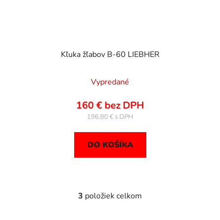
Kľuka žľabov B-60 LIEBHER
Vypredané
160 € bez DPH
196,80 €
DO KOŠÍKA
3
položiek celkom
O
v