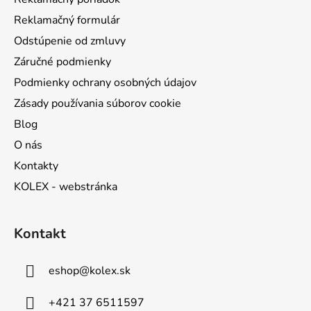
e
Reklamačný formulár
Odstúpenie od zmluvy
Záručné podmienky
Podmienky ochrany osobných údajov
Zásady používania súborov cookie
Blog
O nás
Kontakty
KOLEX - webstránka
Kontakt
eshop
@
kolex.sk
+421 37 6511597