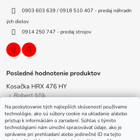
0903 603 639 / 0918 510 407 - predaj náhradn
ých dielov
0914 250 747 - predaj strojov
Posledné hodnotenie produktov
Kosačka HRX 476 HY
Robert Ilčík
|
Hodnotenie produktu je 5 z 5 hviezdičiek.
Na poskytovanie tých najlepších skúseností používame
Super. Odporúčam
technológie, ako sú súbory cookie na ukladanie a/alebo
prístup k informáciám o zariadení. Súhlas s týmito
Facebook
technológiami nám umožní spracovávať údaje, ako je
správanie pri prehliadaní alebo jedinečné ID na tejto