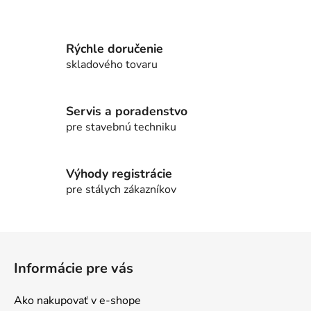
Rýchle doručenie
skladového tovaru
Servis a poradenstvo
pre stavebnú techniku
Výhody registrácie
pre stálych zákazníkov
Z
á
Informácie pre vás
p
ä
Ako nakupovať v e-shope