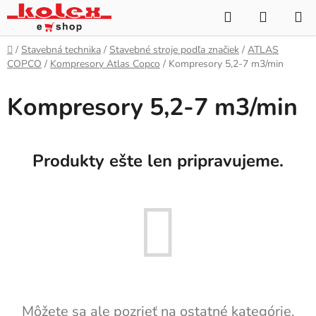
Prejsť
Hľadať
NÁKUP
na
KOŠÍK
obsah
Domov
/
Stavebná technika
/
Stavebné stroje podľa značiek
/
ATLAS
COPCO
/
Kompresory Atlas Copco
/
Kompresory 5,2-7 m3/min
Kompresory 5,2-7 m3/min
Produkty ešte len pripravujeme.
Môžete sa ale pozrieť na ostatné kategórie.