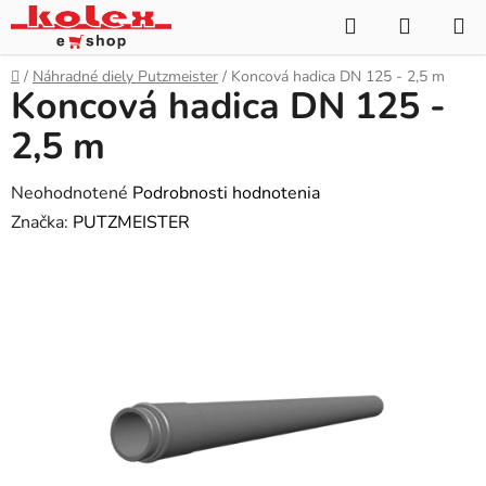
Prejsť
Hľadať
NÁKUP
na
KOŠÍK
obsah
Domov
/
Náhradné diely Putzmeister
/
Koncová hadica DN 125 - 2,5 m
Koncová hadica DN 125 -
2,5 m
Priemerné
Neohodnotené
Podrobnosti hodnotenia
hodnotenie
Značka:
PUTZMEISTER
produktu
je
0,0
z
5
hviezdičiek.