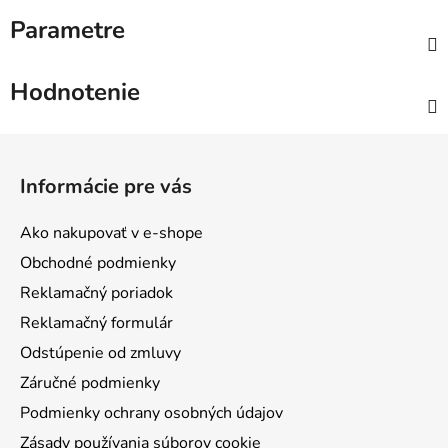
Parametre
Hodnotenie
Z
á
Informácie pre vás
p
ä
Ako nakupovať v e-shope
t
Obchodné podmienky
i
Reklamačný poriadok
e
Reklamačný formulár
Odstúpenie od zmluvy
Záručné podmienky
Podmienky ochrany osobných údajov
Zásady používania súborov cookie