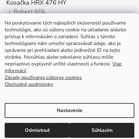
Kosačka HRX 476 HY
Robert Ilčík
|
Hodnotenie produktu je 5 z 5 hviezdičiek.
Na poskytovanie tých najlepších skúseností používame
Super. Odporúčam
technológie, ako sú súbory cookie na ukladanie a/alebo
prístup k informáciám o zariadení. Súhlas s týmito
Facebook
technológiami nám umožní spracovávať údaje, ako je
správanie pri prehliadaní alebo jedinečné ID na tejto
stránke. Nesúhlas alebo odvolanie súhlasu môže
nepriaznivo ovplyvniť určité vlastnosti a funkcie.
Viac
informácií
Zásady používania súborov cookies
Obchodné podmienky
Kolex, s.r.o. - webstránka
Mapa
Mapa stránok
Putzmeister
Husqvarna Construction
Atlas Copco
Honda
Linked In
Youtube KOLEX
Nastavenie
Vytvoril Shoptet
Otváracie hodiny: Po - Pia od 7:00 do 15:30 tel. kontakt: +421 376
Odmietnuť
Súhlasím
Copyright 2026
KOLEX.sk - Predaj stavebných strojov
511 597
a stavebnej techniky
. Všetky práva vyhradené.