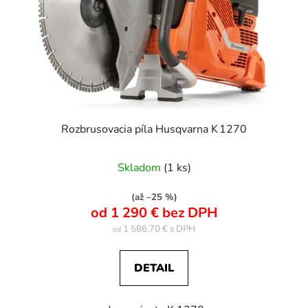
Rozbrusovacia píla Husqvarna K 1270
Skladom
(1 ks)
(až –25 %)
od 1 290 € bez DPH
1 586,70 €
od
DETAIL