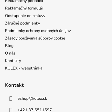
Reklamačný poriadok
e
Reklamačný formulár
Odstúpenie od zmluvy
Záručné podmienky
Podmienky ochrany osobných údajov
Zásady používania súborov cookie
Blog
O nás
Kontakty
KOLEX - webstránka
Kontakt
eshop
@
kolex.sk
+421 37 6511597