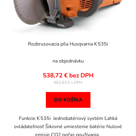
Rozbrusovacia píla Husqvarna K 535i
na objednávku
538,72 € bez DPH
662,63 €
DO KOŠÍKA
Funkcie K 535i Jednobatériový systém Ľahká
ovládateľnosť Šikovné umiestenie batérie Nulové
emisie CO2 počas používania