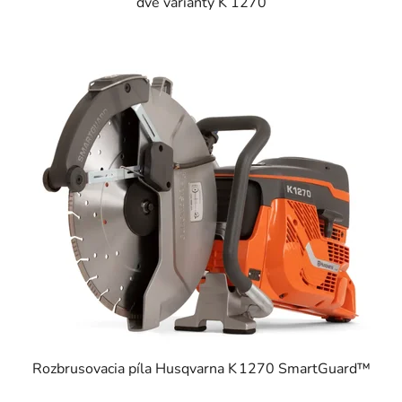
dve varianty K 1270
Rozbrusovacia píla Husqvarna K 1270 SmartGuard™