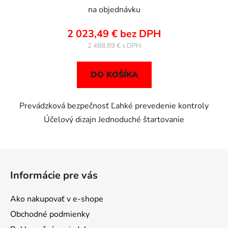
na objednávku
2 023,49 € bez DPH
2 488,89 €
DO KOŠÍKA
Prevádzková bezpečnosť Ľahké prevedenie kontroly
Účelový dizajn Jednoduché štartovanie
Z
á
Informácie pre vás
p
ä
Ako nakupovať v e-shope
t
Obchodné podmienky
i