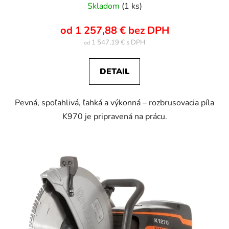
Skladom
(1 ks)
od 1 257,88 € bez DPH
1 547,19 €
od
DETAIL
Pevná, spoľahlivá, ľahká a výkonná – rozbrusovacia píla
K970 je pripravená na prácu.