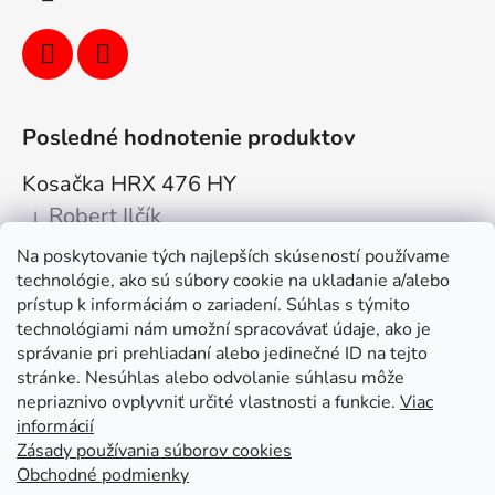
Posledné hodnotenie produktov
Kosačka HRX 476 HY
Robert Ilčík
|
Hodnotenie produktu je 5 z 5 hviezdičiek.
Na poskytovanie tých najlepších skúseností používame
Super. Odporúčam
technológie, ako sú súbory cookie na ukladanie a/alebo
prístup k informáciám o zariadení. Súhlas s týmito
Facebook
technológiami nám umožní spracovávať údaje, ako je
správanie pri prehliadaní alebo jedinečné ID na tejto
stránke. Nesúhlas alebo odvolanie súhlasu môže
nepriaznivo ovplyvniť určité vlastnosti a funkcie.
Viac
informácií
Zásady používania súborov cookies
Obchodné podmienky
Kolex, s.r.o. - webstránka
Mapa
Mapa stránok