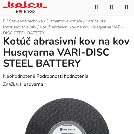
Prejsť
Hľadať
NÁKUP
na
KOŠÍK
obsah
Domov
/
Stavebná technika
/
Diamantové kotúče
/
Kotúče pre
rozbrusovacie píly
/
Kotúč abrasivní kov na kov Husqvarna VARI-
DISC STEEL BATTERY
Kotúč abrasivní kov na kov
Husqvarna VARI-DISC
STEEL BATTERY
Priemerné
Neohodnotené
Podrobnosti hodnotenia
hodnotenie
Značka:
Husqvarna
produktu
je
0,0
z
5
hviezdičiek.