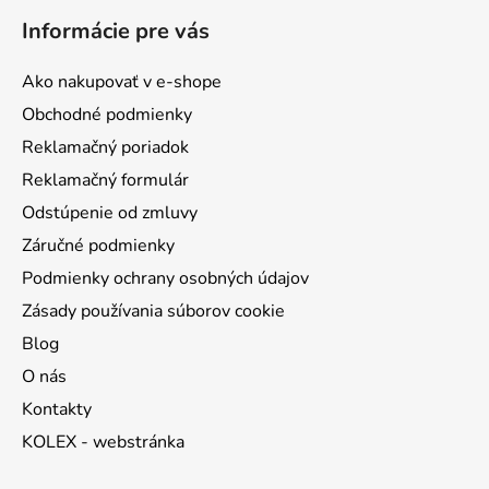
á
Informácie pre vás
p
ä
Ako nakupovať v e-shope
t
Obchodné podmienky
i
Reklamačný poriadok
e
Reklamačný formulár
Odstúpenie od zmluvy
Záručné podmienky
Podmienky ochrany osobných údajov
Zásady používania súborov cookie
Blog
O nás
Kontakty
KOLEX - webstránka