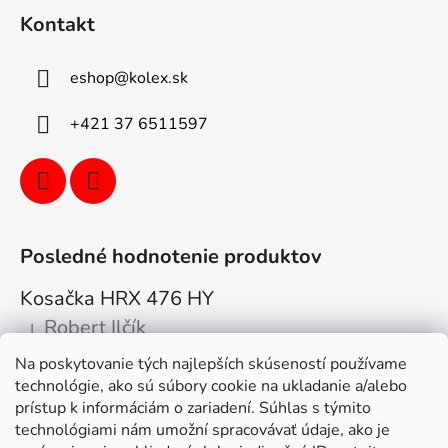
Kontakt
eshop
@
kolex.sk
+421 37 6511597
Posledné hodnotenie produktov
Kosačka HRX 476 HY
Robert Ilčík
|
Hodnotenie produktu je 5 z 5 hviezdičiek.
Na poskytovanie tých najlepších skúseností používame
Super. Odporúčam
technológie, ako sú súbory cookie na ukladanie a/alebo
prístup k informáciám o zariadení. Súhlas s týmito
Facebook
technológiami nám umožní spracovávať údaje, ako je