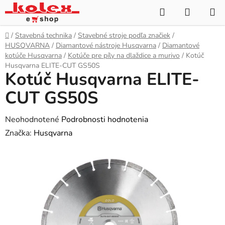
Prejsť
Hľadať
NÁKUP
na
KOŠÍK
obsah
Domov
/
Stavebná technika
/
Stavebné stroje podľa značiek
/
HUSQVARNA
/
Diamantové nástroje Husqvarna
/
Diamantové
kotúče Husqvarna
/
Kotúče pre píly na dlaždice a murivo
/
Kotúč
Husqvarna ELITE-CUT GS50S
Kotúč Husqvarna ELITE-
CUT GS50S
Priemerné
Neohodnotené
Podrobnosti hodnotenia
hodnotenie
Značka:
Husqvarna
produktu
je
0,0
z
5
hviezdičiek.