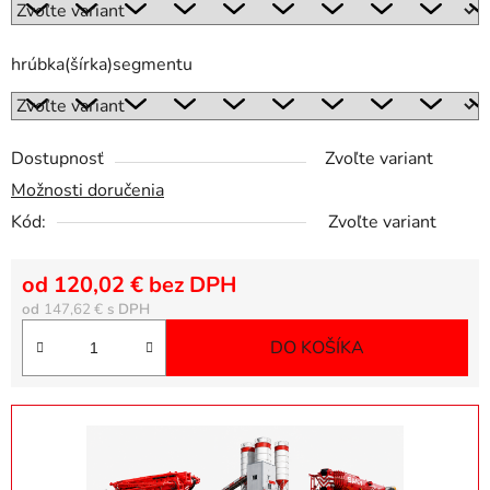
hrúbka(šírka)segmentu
Dostupnosť
Zvoľte variant
Možnosti doručenia
Kód:
Zvoľte variant
od
120,02 €
bez DPH
Jednotková cena
od
147,62 €
DO KOŠÍKA