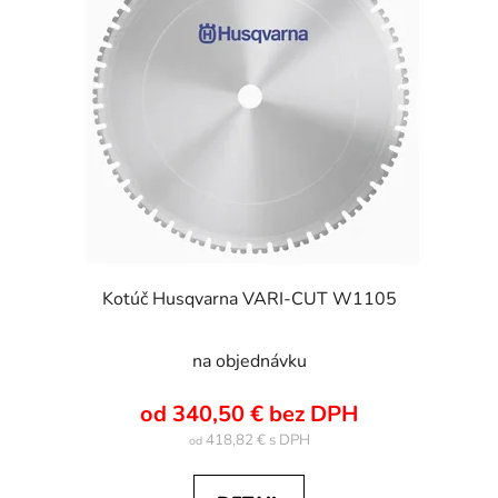
i
o
s
d
p
u
r
k
o
t
d
o
u
v
k
t
o
v
Kotúč Husqvarna VARI-CUT W1105
na objednávku
od 340,50 € bez DPH
418,82 €
od