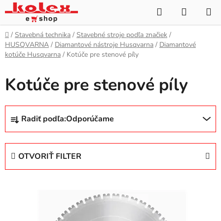
Prejsť
Hľadať
NÁKUP
na
KOŠÍK
obsah
Domov
/
Stavebná technika
/
Stavebné stroje podľa značiek
/
HUSQVARNA
/
Diamantové nástroje Husqvarna
/
Diamantové
kotúče Husqvarna
/
Kotúče pre stenové píly
Kotúče pre stenové píly
R
Radiť podľa:
Odporúčame
a
d
e
OTVORIŤ FILTER
n
i
V
e
ý
p
p
r