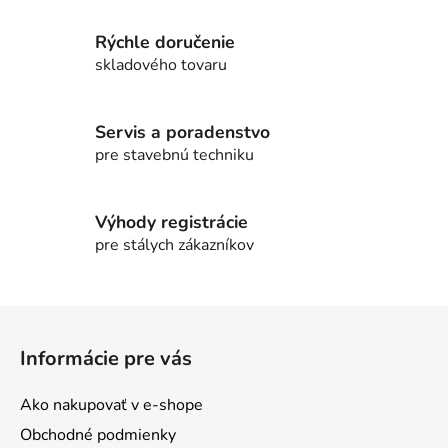
v
l
Rýchle doručenie
á
d
skladového tovaru
a
c
i
Servis a poradenstvo
e
pre stavebnú techniku
p
r
v
Výhody registrácie
k
pre stálych zákazníkov
y
v
ý
Z
p
á
i
Informácie pre vás
p
s
ä
u
Ako nakupovať v e-shope
t
Obchodné podmienky
i