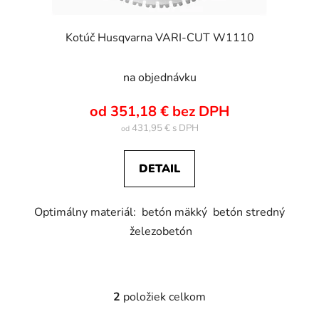
Kotúč Husqvarna VARI-CUT W1110
na objednávku
od 351,18 € bez DPH
431,95 €
od
DETAIL
Optimálny materiál: betón mäkký betón stredný
železobetón
2
položiek celkom
O