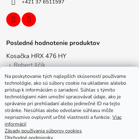
+421 37 6511597
Posledné hodnotenie produktov
Kosačka HRX 476 HY
Robert Ilčík
|
Hodnotenie produktu je 5 z 5 hviezdičiek.
Na poskytovanie tých najlepších skúseností používame
Super. Odporúčam
technológie, ako sú súbory cookie na ukladanie a/alebo
prístup k informáciám o zariadení. Súhlas s týmito
Facebook
technológiami nám umožní spracovávať údaje, ako je
správanie pri prehliadaní alebo jedinečné ID na tejto
stránke. Nesúhlas alebo odvolanie súhlasu môže
nepriaznivo ovplyvniť určité vlastnosti a funkcie.
Viac
informácií
Zásady používania súborov cookies
Obchodné podmienky