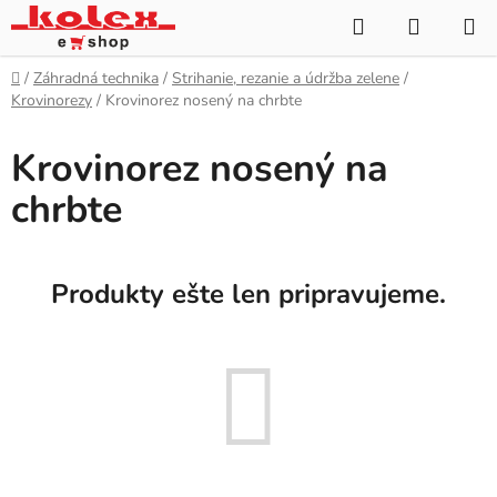
Prejsť
Hľadať
NÁKUP
na
KOŠÍK
obsah
Domov
/
Záhradná technika
/
Strihanie, rezanie a údržba zelene
/
Krovinorezy
/
Krovinorez nosený na chrbte
Krovinorez nosený na
chrbte
Produkty ešte len pripravujeme.