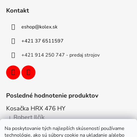
Kontakt
eshop
@
kolex.sk
+421 37 6511597
+421 914 250 747 - predaj strojov
Posledné hodnotenie produktov
Kosačka HRX 476 HY
Robert Ilčík
|
Hodnotenie produktu je 5 z 5 hviezdičiek.
Na poskytovanie tých najlepších skúseností používame
Super. Odporúčam
technológie, ako sú súbory cookie na ukladanie a/alebo