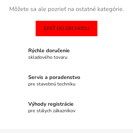
Môžete sa ale pozrieť na ostatné kategórie.
SPÄŤ DO OBCHODU
Rýchle doručenie
skladového tovaru
Servis a poradenstvo
pre stavebnú techniku
Výhody registrácie
pre stálych zákazníkov
Z