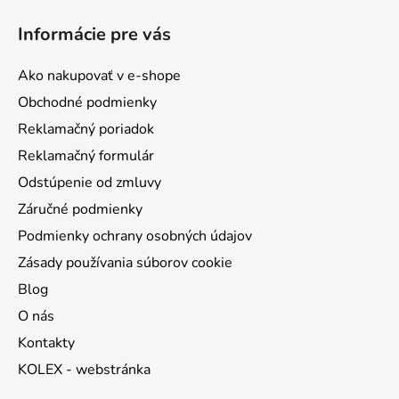
á
Informácie pre vás
p
ä
Ako nakupovať v e-shope
t
Obchodné podmienky
i
Reklamačný poriadok
e
Reklamačný formulár
Odstúpenie od zmluvy
Záručné podmienky
Podmienky ochrany osobných údajov
Zásady používania súborov cookie
Blog
O nás
Kontakty
KOLEX - webstránka