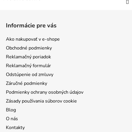
Z
á
Informácie pre vás
p
ä
Ako nakupovať v e-shope
t
Obchodné podmienky
i
Reklamačný poriadok
e
Reklamačný formulár
Odstúpenie od zmluvy
Záručné podmienky
Podmienky ochrany osobných údajov
Zásady používania súborov cookie
Blog
O nás
Kontakty