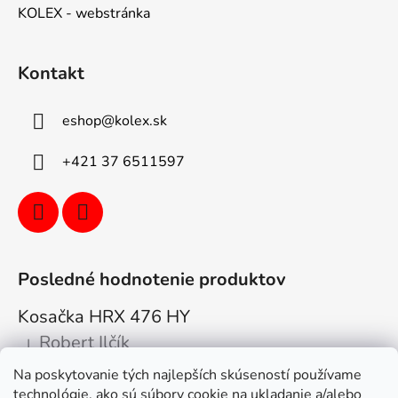
KOLEX - webstránka
Kontakt
eshop
@
kolex.sk
+421 37 6511597
Posledné hodnotenie produktov
Kosačka HRX 476 HY
Robert Ilčík
|
Hodnotenie produktu je 5 z 5 hviezdičiek.
Na poskytovanie tých najlepších skúseností používame
Super. Odporúčam
technológie, ako sú súbory cookie na ukladanie a/alebo