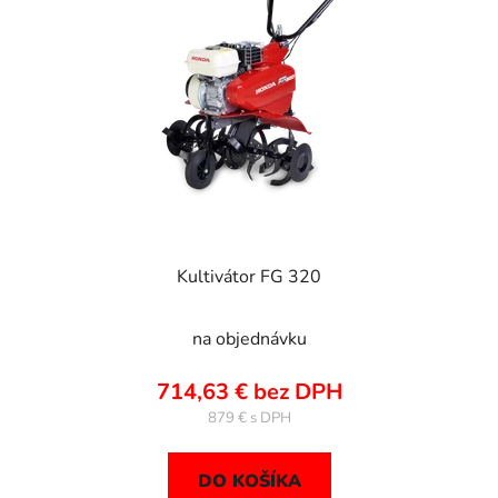
s
d
p
u
r
k
o
t
d
o
u
v
k
t
o
v
Kultivátor FG 320
na objednávku
714,63 € bez DPH
879 €
DO KOŠÍKA