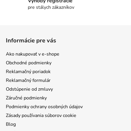
v
Výhody registrácie
k
pre stálych zákazníkov
y
v
ý
Z
p
á
i
Informácie pre vás
p
s
ä
u
Ako nakupovať v e-shope
t
Obchodné podmienky
i
Reklamačný poriadok
e
Reklamačný formulár
Odstúpenie od zmluvy
Záručné podmienky
Podmienky ochrany osobných údajov
Zásady používania súborov cookie
Blog