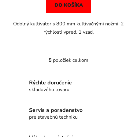
DO KOŠÍKA
Odolný kultivátor s 800 mm kultivačnými nožmi, 2
rýchlosti vpred, 1 vzad.
5
položiek celkom
O
v
l
Rýchle doručenie
á
d
skladového tovaru
a
c
i
Servis a poradenstvo
e
pre stavebnú techniku
p
r