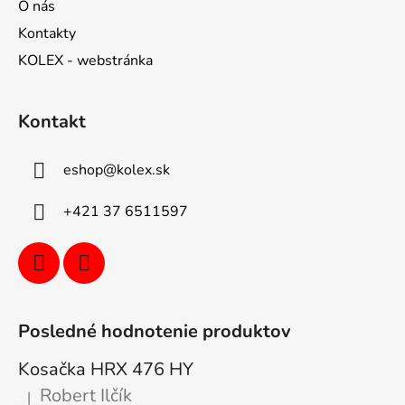
O nás
Kontakty
KOLEX - webstránka
Kontakt
eshop
@
kolex.sk
+421 37 6511597
Posledné hodnotenie produktov
Kosačka HRX 476 HY
Robert Ilčík
|
Hodnotenie produktu je 5 z 5 hviezdičiek.