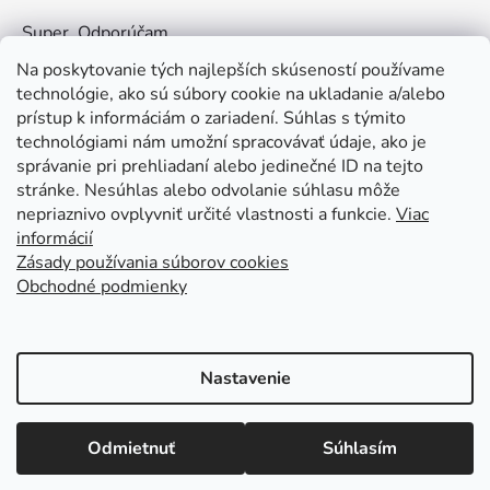
Super. Odporúčam
Na poskytovanie tých najlepších skúseností používame
technológie, ako sú súbory cookie na ukladanie a/alebo
Facebook
prístup k informáciám o zariadení. Súhlas s týmito
technológiami nám umožní spracovávať údaje, ako je
KOLEX.sk - Predaj stavebných strojov a
správanie pri prehliadaní alebo jedinečné ID na tejto
stavebnej techniky
stránke. Nesúhlas alebo odvolanie súhlasu môže
nepriaznivo ovplyvniť určité vlastnosti a funkcie.
Viac
informácií
Zásady používania súborov cookies
Obchodné podmienky
Kolex, s.r.o. - webstránka
Mapa
Mapa stránok
Putzmeister
Husqvarna Construction
Atlas Copco
Honda
Linked In
Youtube KOLEX
Nastavenie
Vytvoril Shoptet
Otváracie hodiny: Po - Pia od 7:00 do 15:30 tel. kontakt: +421 376
Odmietnuť
Súhlasím
Copyright 2026
KOLEX.sk - Predaj stavebných strojov
511 597
a stavebnej techniky
. Všetky práva vyhradené.