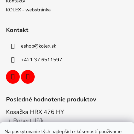
Kontakty
KOLEX - webstránka
Kontakt
eshop
@
kolex.sk
+421 37 6511597
Posledné hodnotenie produktov
Kosačka HRX 476 HY
Robert Ilčík
|
Hodnotenie produktu je 5 z 5 hviezdičiek.
Na poskytovanie tých najlepších skúseností používame
Super. Odporúčam