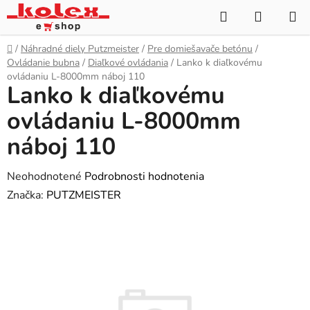
Prejsť
Hľadať
NÁKUP
na
KOŠÍK
obsah
Domov
/
Náhradné diely Putzmeister
/
Pre domiešavače betónu
/
Ovládanie bubna
/
Diaľkové ovládania
/
Lanko k diaľkovému
ovládaniu L-8000mm náboj 110
Lanko k diaľkovému
ovládaniu L-8000mm
náboj 110
Priemerné
Neohodnotené
Podrobnosti hodnotenia
hodnotenie
Značka:
PUTZMEISTER
produktu
je
0,0
z
5
hviezdičiek.