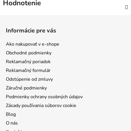
Hodnotenie
Z
á
Informácie pre vás
p
ä
Ako nakupovať v e-shope
t
Obchodné podmienky
i
Reklamačný poriadok
e
Reklamačný formulár
Odstúpenie od zmluvy
Záručné podmienky
Podmienky ochrany osobných údajov
Zásady používania súborov cookie
Blog
O nás