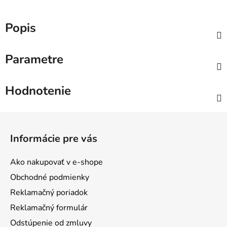
Popis
Parametre
Hodnotenie
Z
á
Informácie pre vás
p
ä
Ako nakupovať v e-shope
t
Obchodné podmienky
i
Reklamačný poriadok
e
Reklamačný formulár
Odstúpenie od zmluvy