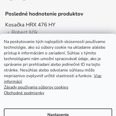
Posledné hodnotenie produktov
Kosačka HRX 476 HY
Robert Ilčík
|
Hodnotenie produktu je 5 z 5 hviezdičiek.
Na poskytovanie tých najlepších skúseností používame
Super. Odporúčam
technológie, ako sú súbory cookie na ukladanie a/alebo
prístup k informáciám o zariadení. Súhlas s týmito
Facebook
technológiami nám umožní spracovávať údaje, ako je
správanie pri prehliadaní alebo jedinečné ID na tejto
stránke. Nesúhlas alebo odvolanie súhlasu môže
nepriaznivo ovplyvniť určité vlastnosti a funkcie.
Viac
informácií
Zásady používania súborov cookies
Obchodné podmienky
Kolex, s.r.o. - webstránka
Mapa
Mapa stránok
Putzmeister
Husqvarna Construction
Atlas Copco
Honda
Linked In
Youtube KOLEX
Nastavenie