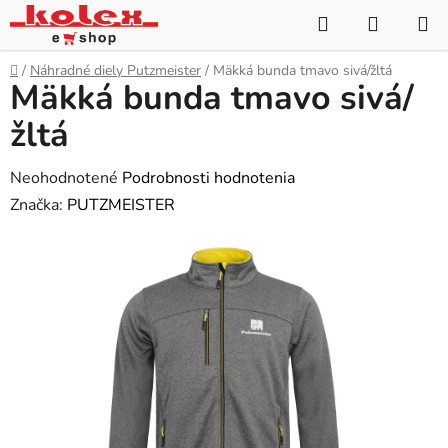
Prejsť
Hľadať
NÁKUP
na
KOŠÍK
obsah
Domov
/
Náhradné diely Putzmeister
/
Mäkká bunda tmavo sivá/žltá
Mäkká bunda tmavo sivá/
žltá
Priemerné
Neohodnotené
Podrobnosti hodnotenia
hodnotenie
Značka:
PUTZMEISTER
produktu
je
0,0
z
5
hviezdičiek.