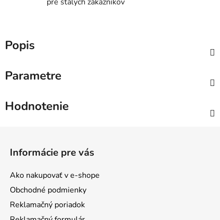
pre stálych zákazníkov
Popis
Parametre
Hodnotenie
Z
á
Informácie pre vás
p
ä
Ako nakupovať v e-shope
t
Obchodné podmienky
i
Reklamačný poriadok
e
Reklamačný formulár