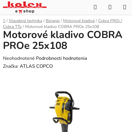
Prejsť
Hľadať
NÁKUP
na
KOŠÍK
obsah
Domov
/
Stavebná technika
/
Búranie
/
Motorové kladivá
/
Cobra PROi /
Cobra TTe
/
Motorové kladivo COBRA PROe 25x108
Motorové kladivo COBRA
PROe 25x108
Priemerné
Neohodnotené
Podrobnosti hodnotenia
hodnotenie
Značka:
ATLAS COPCO
produktu
je
0,0
z
5
hviezdičiek.