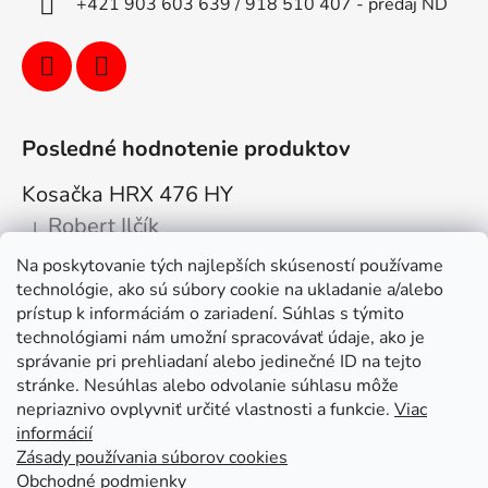
+421 903 603 639 / 918 510 407 - predaj ND
Posledné hodnotenie produktov
Kosačka HRX 476 HY
Robert Ilčík
|
Hodnotenie produktu je 5 z 5 hviezdičiek.
Na poskytovanie tých najlepších skúseností používame
Super. Odporúčam
technológie, ako sú súbory cookie na ukladanie a/alebo
prístup k informáciám o zariadení. Súhlas s týmito
Facebook
technológiami nám umožní spracovávať údaje, ako je
správanie pri prehliadaní alebo jedinečné ID na tejto
stránke. Nesúhlas alebo odvolanie súhlasu môže
nepriaznivo ovplyvniť určité vlastnosti a funkcie.
Viac
informácií
Zásady používania súborov cookies
Obchodné podmienky