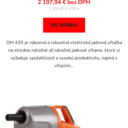
2 197,94 € bez DPH
2 703,47 €
DO KOŠÍKA
DM 430 je výkonná a robustná elektrická jadrová vŕtačka
na stredne náročné až náročné jadrové vŕtanie, ktoré si
vyžaduje spoľahlivosť a vysokú produktivitu, najmä s
vŕtacími...