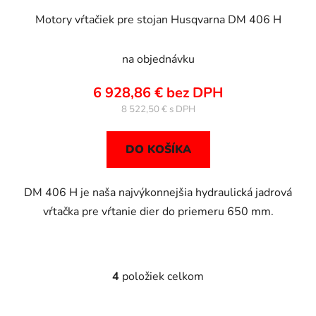
Motory vŕtačiek pre stojan Husqvarna DM 406 H
na objednávku
6 928,86 € bez DPH
8 522,50 €
DO KOŠÍKA
DM 406 H je naša najvýkonnejšia hydraulická jadrová
vŕtačka pre vŕtanie dier do priemeru 650 mm.
4
položiek celkom
O
v
l