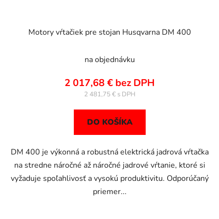
t
o
v
Motory vŕtačiek pre stojan Husqvarna DM 400
na objednávku
2 017,68 € bez DPH
2 481,75 €
DO KOŠÍKA
DM 400 je výkonná a robustná elektrická jadrová vŕtačka
na stredne náročné až náročné jadrové vŕtanie, ktoré si
vyžaduje spoľahlivosť a vysokú produktivitu. Odporúčaný
priemer...