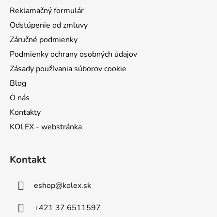
e
Reklamačný formulár
Odstúpenie od zmluvy
Záručné podmienky
Podmienky ochrany osobných údajov
Zásady používania súborov cookie
Blog
O nás
Kontakty
KOLEX - webstránka
Kontakt
eshop
@
kolex.sk
+421 37 6511597