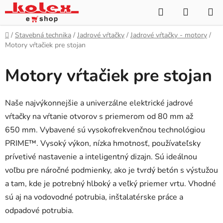
Prejsť
Hľadať
NÁKUP
na
KOŠÍK
obsah
Domov
/
Stavebná technika
/
Jadrové vŕtačky
/
Jadrové vŕtačky - motory
/
Motory vŕtačiek pre stojan
Motory vŕtačiek pre stojan
Naše najvýkonnejšie a univerzálne elektrické jadrové
vŕtačky na vŕtanie otvorov s priemerom od 80 mm až
650 mm. Vybavené sú vysokofrekvenčnou technológiou
PRIME™. Vysoký výkon, nízka hmotnosť, používateľsky
prívetivé nastavenie a inteligentný dizajn. Sú ideálnou
voľbu pre náročné podmienky, ako je tvrdý betón s výstužou
a tam, kde je potrebný hlboký a veľký priemer vrtu. Vhodné
sú aj na vodovodné potrubia, inštalatérske práce a
odpadové potrubia.