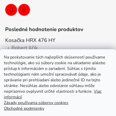
Posledné hodnotenie produktov
Kosačka HRX 476 HY
Robert Ilčík
|
Hodnotenie produktu je 5 z 5 hviezdičiek.
Na poskytovanie tých najlepších skúseností používame
Super. Odporúčam
technológie, ako sú súbory cookie na ukladanie a/alebo
prístup k informáciám o zariadení. Súhlas s týmito
Facebook
technológiami nám umožní spracovávať údaje, ako je
správanie pri prehliadaní alebo jedinečné ID na tejto
stránke. Nesúhlas alebo odvolanie súhlasu môže
nepriaznivo ovplyvniť určité vlastnosti a funkcie.
Viac
informácií
Zásady používania súborov cookies
Obchodné podmienky
Kolex, s.r.o. - webstránka
Mapa
Mapa stránok