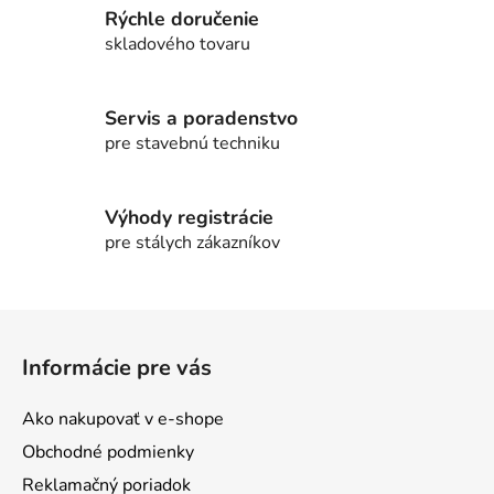
Rýchle doručenie
á
d
skladového tovaru
a
c
i
Servis a poradenstvo
e
pre stavebnú techniku
p
r
v
Výhody registrácie
k
pre stálych zákazníkov
y
v
ý
Z
p
á
i
Informácie pre vás
p
s
ä
u
Ako nakupovať v e-shope
t
Obchodné podmienky
i
Reklamačný poriadok