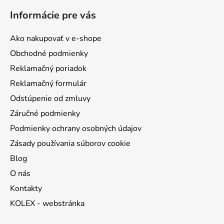
á
Informácie pre vás
p
ä
Ako nakupovať v e-shope
t
Obchodné podmienky
i
Reklamačný poriadok
e
Reklamačný formulár
Odstúpenie od zmluvy
Záručné podmienky
Podmienky ochrany osobných údajov
Zásady používania súborov cookie
Blog
O nás
Kontakty
KOLEX - webstránka