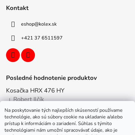
Kontakt
eshop
@
kolex.sk
+421 37 6511597
Posledné hodnotenie produktov
Kosačka HRX 476 HY
Robert Ilčík
|
Hodnotenie produktu je 5 z 5 hviezdičiek.
Na poskytovanie tých najlepších skúseností používame
Super. Odporúčam
technológie, ako sú súbory cookie na ukladanie a/alebo
prístup k informáciám o zariadení. Súhlas s týmito
Facebook
technológiami nám umožní spracovávať údaje, ako je