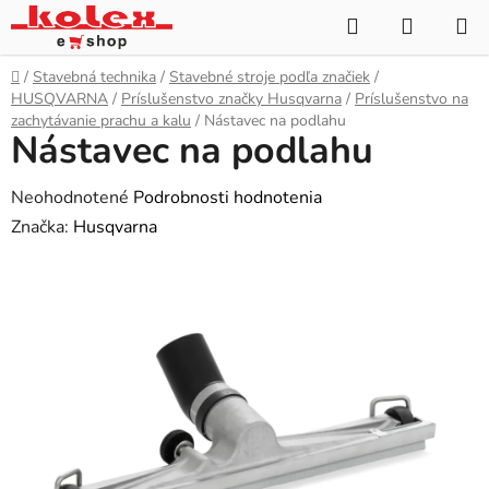
Prejsť
Hľadať
NÁKUP
na
KOŠÍK
obsah
Domov
/
Stavebná technika
/
Stavebné stroje podľa značiek
/
HUSQVARNA
/
Príslušenstvo značky Husqvarna
/
Príslušenstvo na
zachytávanie prachu a kalu
/
Nástavec na podlahu
Nástavec na podlahu
Priemerné
Neohodnotené
Podrobnosti hodnotenia
hodnotenie
Značka:
Husqvarna
produktu
je
0,0
z
5
hviezdičiek.