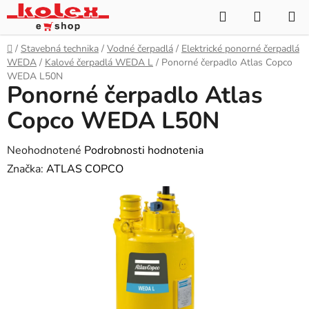
Prejsť
Hľadať
NÁKUP
na
KOŠÍK
obsah
Domov
/
Stavebná technika
/
Vodné čerpadlá
/
Elektrické ponorné čerpadlá
WEDA
/
Kalové čerpadlá WEDA L
/
Ponorné čerpadlo Atlas Copco
WEDA L50N
Ponorné čerpadlo Atlas
Copco WEDA L50N
Priemerné
Neohodnotené
Podrobnosti hodnotenia
hodnotenie
Značka:
ATLAS COPCO
produktu
je
0,0
z
5
hviezdičiek.