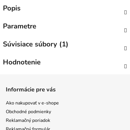
Popis
Parametre
Súvisiace súbory (1)
Hodnotenie
Z
á
Informácie pre vás
p
ä
Ako nakupovať v e-shope
t
Obchodné podmienky
i
Reklamačný poriadok
e
Reklamačný formulár