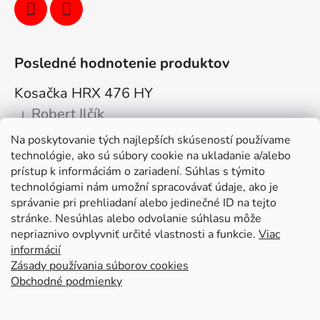
Posledné hodnotenie produktov
Kosačka HRX 476 HY
Robert Ilčík
|
Hodnotenie produktu je 5 z 5 hviezdičiek.
Na poskytovanie tých najlepších skúseností používame
Super. Odporúčam
technológie, ako sú súbory cookie na ukladanie a/alebo
prístup k informáciám o zariadení. Súhlas s týmito
Facebook
technológiami nám umožní spracovávať údaje, ako je
správanie pri prehliadaní alebo jedinečné ID na tejto
stránke. Nesúhlas alebo odvolanie súhlasu môže
nepriaznivo ovplyvniť určité vlastnosti a funkcie.
Viac
informácií
Zásady používania súborov cookies
Obchodné podmienky
Kolex, s.r.o. - webstránka
Mapa
Mapa stránok
Putzmeister
Husqvarna Construction
Atlas Copco