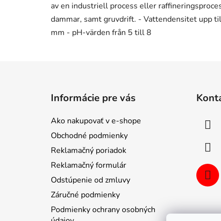
Z
á
Informácie pre vás
Kont
p
ä
Ako nakupovať v e-shope
t
Obchodné podmienky
i
Reklamačný poriadok
e
Reklamačný formulár
Odstúpenie od zmluvy
Záručné podmienky
Podmienky ochrany osobných
údajov