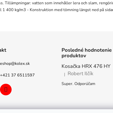
akt
Posledné hodnotenie
produktov
eshop
@
kolex.sk
Kosačka HRX 476 HY
Robert Ilčík
|
+421 37 6511597
Hodnotenie produktu je 5 z 5
Super. Odporúčam