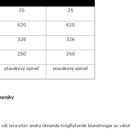
25
25
620
620
326
326
250
250
plavákový spínač
plavákový spínač
ospojky