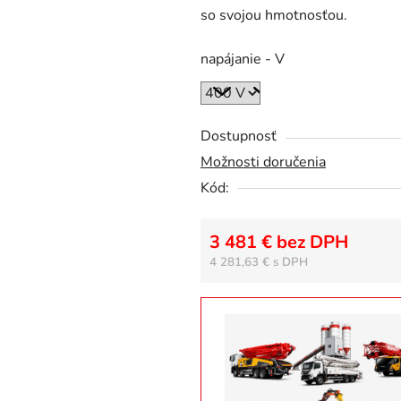
so svojou hmotnosťou.
z
5
napájanie - V
hviezdičiek.
Dostupnosť
Možnosti doručenia
Kód:
3 481 € bez DPH
4 281,63 €