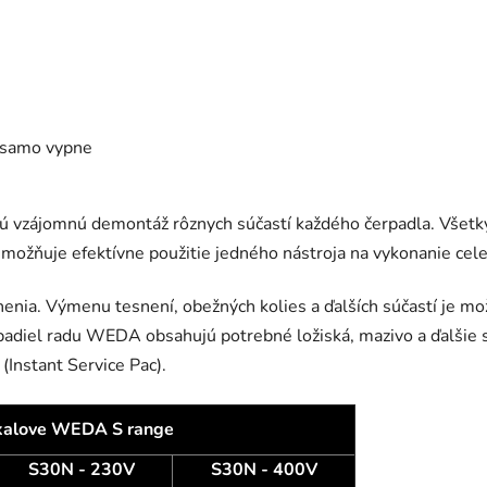
 samo vypne
ú vzájomnú demontáž rôznych súčastí každého čerpadla. Všetky
možňuje efektívne použitie jedného nástroja na vykonanie cele
nia. Výmenu tesnení, obežných kolies a ďalších súčastí je mo
adiel radu WEDA obsahujú potrebné ložiská, mazivo a ďalšie 
Instant Service Pac).
kalove WEDA S range
S30N - 230V
S30N - 400V