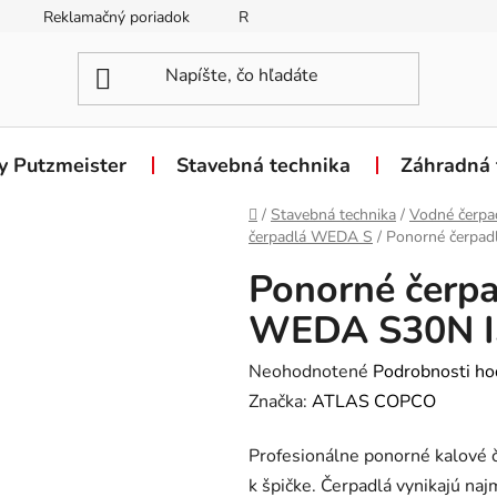
Reklamačný poriadok
Reklamačný formulár
Odstúpen
y Putzmeister
Stavebná technika
Záhradná 
Domov
/
Stavebná technika
/
Vodné čerpa
čerpadlá WEDA S
/
Ponorné čerpa
Ponorné čerpa
WEDA S30N 
Priemerné
Neohodnotené
Podrobnosti ho
hodnotenie
Značka:
ATLAS COPCO
produktu
Profesionálne ponorné kalov
je
k špičke. Čerpadlá vynikajú n
0,0