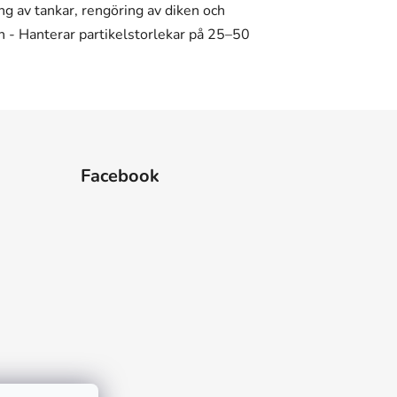
Facebook
 hviezdičiek.