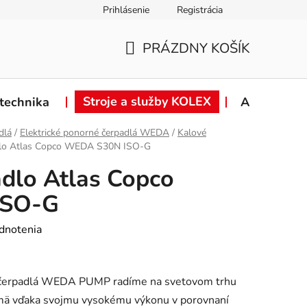
Prihlásenie
Registrácia
ie od zmluvy
Záručné podmienky
Podmienky ochrany osob
PRÁZDNY KOŠÍK
NÁKUPNÝ
KOŠÍK
Stroje a služby KOLEX
technika
Akcie
dlá
/
Elektrické ponorné čerpadlá WEDA
/
Kalové
dlo Atlas Copco WEDA S30N ISO-G
dlo Atlas Copco
ISO-G
dnotenia
é čerpadlá WEDA PUMP radíme na svetovom trhu
ajmä vďaka svojmu vysokému výkonu v porovnaní