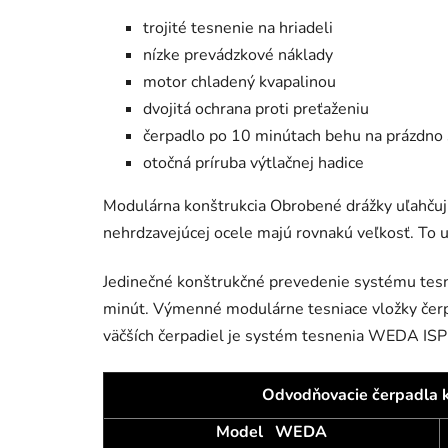
trojité tesnenie na hriadeli
nízke prevádzkové náklady
motor chladený kvapalinou
dvojitá ochrana proti preťaženiu
čerpadlo po 10 minútach behu na prázdno
otočná príruba výtlačnej hadice
Modulárna konštrukcia Obrobené drážky uľahčuj
nehrdzavejúcej ocele majú rovnakú veľkosť. To u
Jedinečné konštrukčné prevedenie systému tesne
minút. Výmenné modulárne tesniace vložky čerp
väčších čerpadiel je systém tesnenia WEDA ISP (
Odvodňovacie čerpadla 
Model WEDA