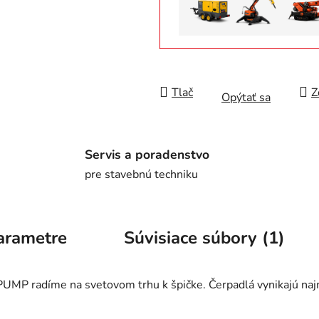
Tlač
Z
Opýtať sa
Servis a poradenstvo
pre stavebnú techniku
arametre
Súvisiace súbory (1)
UMP radíme na svetovom trhu k špičke. Čerpadlá vynikajú na