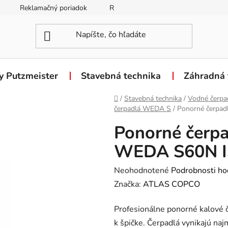
Reklamačný poriadok
Reklamačný formulár
Odstúpen
y Putzmeister
Stavebná technika
Záhradná 
Domov
/
Stavebná technika
/
Vodné čerpa
čerpadlá WEDA S
/
Ponorné čerpa
Ponorné čerpa
WEDA S60N 
Priemerné
Neohodnotené
Podrobnosti ho
hodnotenie
Značka:
ATLAS COPCO
produktu
Profesionálne ponorné kalov
je
k špičke. Čerpadlá vynikajú n
0,0