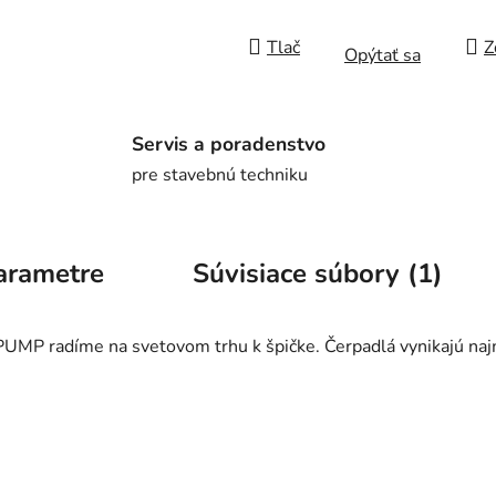
Tlač
Z
Opýtať sa
Servis a poradenstvo
pre stavebnú techniku
arametre
Súvisiace súbory (1)
UMP radíme na svetovom trhu k špičke. Čerpadlá vynikajú na