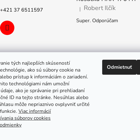
Robert Ilčík
|
+421 37 6511597
Hodnotenie produktu je 5 z 5
Super. Odporúčam
anie tých najlepších skúseností
Odmietnuť
echnológie, ako sú súbory cookie na
alebo prístup k informáciám o zariadení.
mito technológiami nám umožní
údaje, ako je správanie pri prehliadaní
ečné ID na tejto stránke. Nesúhlas alebo
úhlasu môže nepriaznivo ovplyvniť určité
 funkcie.
Viac informácií
ívania súborov cookies
odmienky
pa stránok
Putzmeister
Husqvarna Construction
Atlas Copc