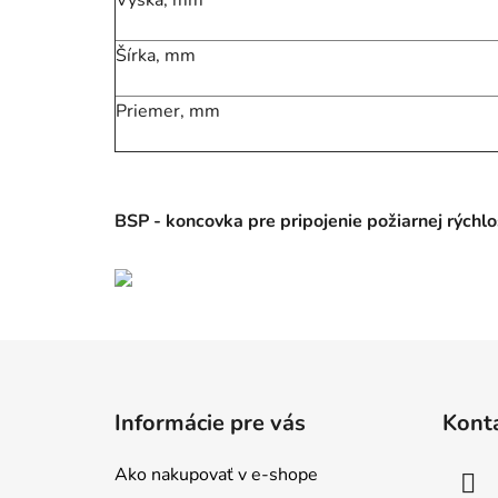
Výška, mm
Šírka, mm
Priemer, mm
BSP - koncovka pre pripojenie požiarnej rýchl
Z
á
Informácie pre vás
Kont
p
ä
Ako nakupovať v e-shope
t