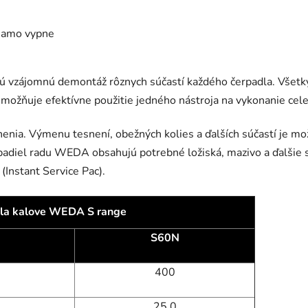
 samo vypne
ú vzájomnú demontáž rôznych súčastí každého čerpadla. Všetky
možňuje efektívne použitie jedného nástroja na vykonanie cele
nia. Výmenu tesnení, obežných kolies a ďalších súčastí je mo
adiel radu WEDA obsahujú potrebné ložiská, mazivo a ďalšie 
Instant Service Pac).
la kalove WEDA S range
S60N
400
25,0