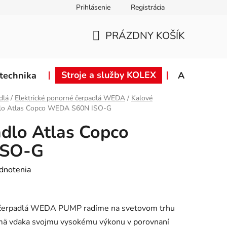
Prihlásenie
Registrácia
ie od zmluvy
Záručné podmienky
Podmienky ochrany osob
PRÁZDNY KOŠÍK
NÁKUPNÝ
KOŠÍK
Stroje a služby KOLEX
technika
Akcie
dlá
/
Elektrické ponorné čerpadlá WEDA
/
Kalové
dlo Atlas Copco WEDA S60N ISO-G
dlo Atlas Copco
ISO-G
dnotenia
é čerpadlá WEDA PUMP radíme na svetovom trhu
ajmä vďaka svojmu vysokému výkonu v porovnaní