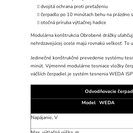
dvojitá ochrana proti preťaženiu
čerpadlo po 10 minútach behu na prázdno
otočná príruba výtlačnej hadice
Modulárna konštrukcia Obrobené drážky uľahčuj
nehrdzavejúcej ocele majú rovnakú veľkosť. To u
Jedinečné konštrukčné prevedenie systému tesne
minút. Výmenné modulárne tesniace vložky čerp
väčších čerpadiel je systém tesnenia WEDA ISP (
Odvodňovacie čerpad
Model WEDA
Napájanie, V
Max. výtlačná výška, m