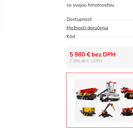
so svojou hmotnosťou.
z
5
Dostupnosť
hviezdičiek.
Možnosti doručenia
Kód:
5 980 € bez DPH
7 355,40 €