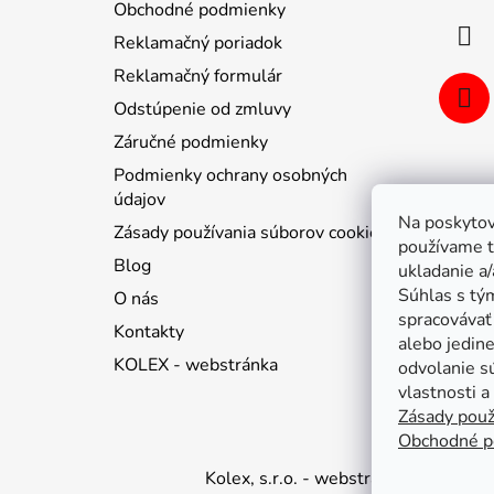
Obchodné podmienky
i
Reklamačný poriadok
e
Reklamačný formulár
Odstúpenie od zmluvy
Záručné podmienky
Podmienky ochrany osobných
údajov
Na poskytov
Zásady používania súborov cookie
používame t
Blog
ukladanie a/
Súhlas s tý
O nás
spracovávať 
Kontakty
alebo jedin
KOLEX - webstránka
odvolanie s
vlastnosti a
Zásady použ
Obchodné p
Kolex, s.r.o. - webstránka
Mapa
Ma