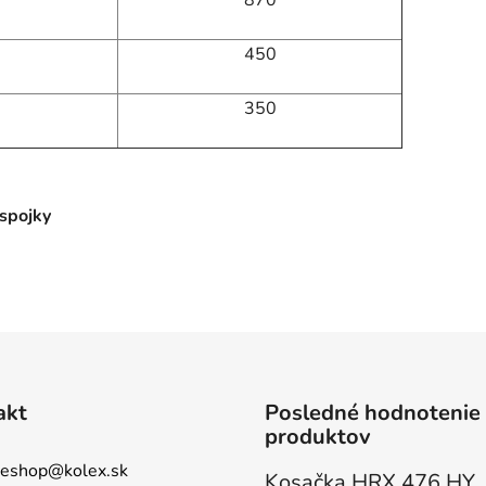
870
450
350
ospojky
akt
Posledné hodnotenie
produktov
eshop
@
kolex.sk
Kosačka HRX 476 HY