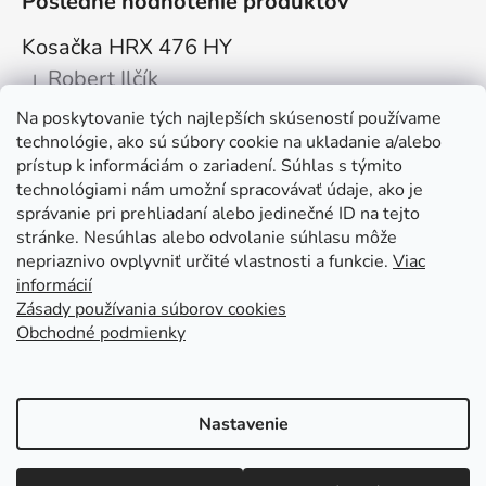
Posledné hodnotenie produktov
Kosačka HRX 476 HY
Robert Ilčík
|
Hodnotenie produktu je 5 z 5 hviezdičiek.
Na poskytovanie tých najlepších skúseností používame
Super. Odporúčam
technológie, ako sú súbory cookie na ukladanie a/alebo
prístup k informáciám o zariadení. Súhlas s týmito
Facebook
technológiami nám umožní spracovávať údaje, ako je
správanie pri prehliadaní alebo jedinečné ID na tejto
stránke. Nesúhlas alebo odvolanie súhlasu môže
nepriaznivo ovplyvniť určité vlastnosti a funkcie.
Viac
informácií
Zásady používania súborov cookies
Obchodné podmienky
Kolex, s.r.o. - webstránka
Mapa
Mapa stránok
Putzmeister
Husqvarna Construction
Atlas Copco
Honda
Linked In
Youtube KOLEX
Nastavenie
Vytvoril Shoptet