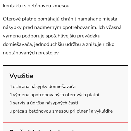
k
kontaktu s betónovou zmesou.
y
v
Oterové platne pomáhajú chrániť namáhané miesta
ý
násypky pred nadmerným opotrebovaním. Ich včasná
p
i
výmena podporuje spoľahlivejšiu prevádzku
s
domiešavača, jednoduchšiu údržbu a znižuje riziko
u
neplánovaných prestojov.
Využitie
ochrana násypky domiešavača
výmena opotrebovaných oterových platní
servis a údržba násypných častí
práca s betónovou zmesou pri plnení a vykládke