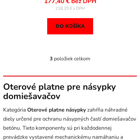
177,40 € bez DPH
218,20 €
DO KOŠÍKA
3
položiek celkom
O
v
l
á
Oterové platne pre násypky
d
domiešavačov
a
c
i
Kategória
Oterové platne násypky
zahŕňa náhradné
e
diely určené pre ochranu násypných častí domiešavačov
p
betónu. Tieto komponenty sú pri každodennej
r
v
prevádzke vystavené mechanickému namáhaniu a