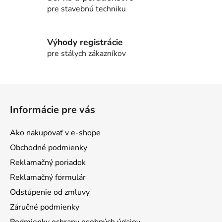
pre stavebnú techniku
Výhody registrácie
pre stálych zákazníkov
Z
á
Informácie pre vás
p
ä
Ako nakupovať v e-shope
t
Obchodné podmienky
i
Reklamačný poriadok
e
Reklamačný formulár
Odstúpenie od zmluvy
Záručné podmienky
Podmienky ochrany osobných údajov