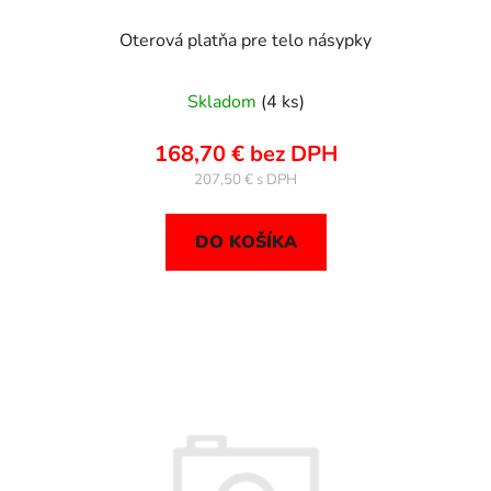
o
v
Oterová platňa pre telo násypky
Skladom
(4 ks)
168,70 € bez DPH
207,50 €
DO KOŠÍKA