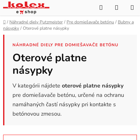
Prejsť
Hľadať
NÁKUP
na
KOŠÍK
obsah
Domov
/
Náhradné diely Putzmeister
/
Pre domiešavače betónu
/
Bubny a
násypky
/
Oterové platne násypky
NÁHRADNÉ DIELY PRE DOMIEŠAVAČE BETÓNU
Oterové platne
násypky
V kategórii nájdete
oterové platne násypky
pre domiešavače betónu, určené na ochranu
namáhaných častí násypky pri kontakte s
betónovou zmesou.
R