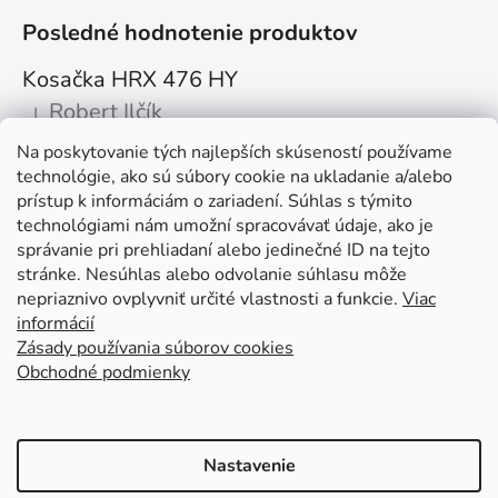
Posledné hodnotenie produktov
Kosačka HRX 476 HY
Robert Ilčík
|
Hodnotenie produktu je 5 z 5 hviezdičiek.
Na poskytovanie tých najlepších skúseností používame
Super. Odporúčam
technológie, ako sú súbory cookie na ukladanie a/alebo
prístup k informáciám o zariadení. Súhlas s týmito
Facebook
technológiami nám umožní spracovávať údaje, ako je
správanie pri prehliadaní alebo jedinečné ID na tejto
stránke. Nesúhlas alebo odvolanie súhlasu môže
nepriaznivo ovplyvniť určité vlastnosti a funkcie.
Viac
informácií
Zásady používania súborov cookies
Obchodné podmienky
Kolex, s.r.o. - webstránka
Mapa
Mapa stránok
Putzmeister
Husqvarna Construction
Atlas Copco
Honda
Linked In
Youtube KOLEX
Nastavenie