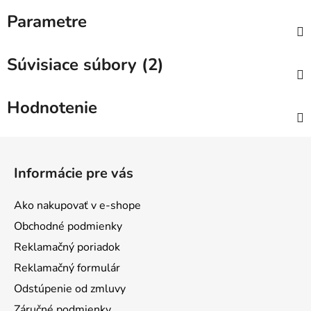
Parametre
Súvisiace súbory (2)
Hodnotenie
Z
á
Informácie pre vás
p
ä
Ako nakupovať v e-shope
t
Obchodné podmienky
i
Reklamačný poriadok
e
Reklamačný formulár
Odstúpenie od zmluvy
Záručné podmienky