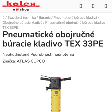
Prejsť
Hľadať
NÁKUP
na
KOŠÍK
obsah
Domov
/
Stavebná technika
/
Búranie
/
Pneumatické búracie kladivá
/
Obojručné búracie kladivá
/
Pneumatické obojručné búracie kladivo
TEX 33PE
Pneumatické obojručné
búracie kladivo TEX 33PE
Priemerné
Neohodnotené
Podrobnosti hodnotenia
hodnotenie
Značka:
ATLAS COPCO
produktu
je
0,0
z
5
hviezdičiek.