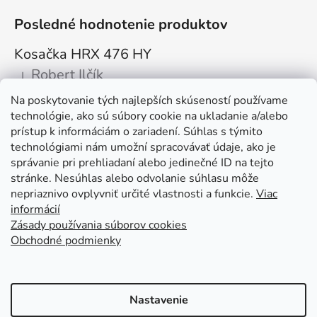
Posledné hodnotenie produktov
Kosačka HRX 476 HY
Robert Ilčík
|
Hodnotenie produktu je 5 z 5 hviezdičiek.
Na poskytovanie tých najlepších skúseností používame
Super. Odporúčam
technológie, ako sú súbory cookie na ukladanie a/alebo
prístup k informáciám o zariadení. Súhlas s týmito
Facebook
technológiami nám umožní spracovávať údaje, ako je
správanie pri prehliadaní alebo jedinečné ID na tejto
stránke. Nesúhlas alebo odvolanie súhlasu môže
nepriaznivo ovplyvniť určité vlastnosti a funkcie.
Viac
informácií
Zásady používania súborov cookies
Obchodné podmienky
Kolex, s.r.o. - webstránka
Mapa
Mapa stránok
Putzmeister
Husqvarna Construction
Atlas Copco
Honda
Linked In
Youtube KOLEX
Nastavenie