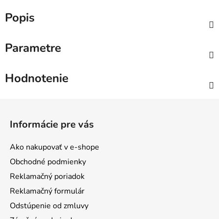
Popis
Parametre
Hodnotenie
Z
á
Informácie pre vás
p
ä
Ako nakupovať v e-shope
t
Obchodné podmienky
i
Reklamačný poriadok
e
Reklamačný formulár
Odstúpenie od zmluvy