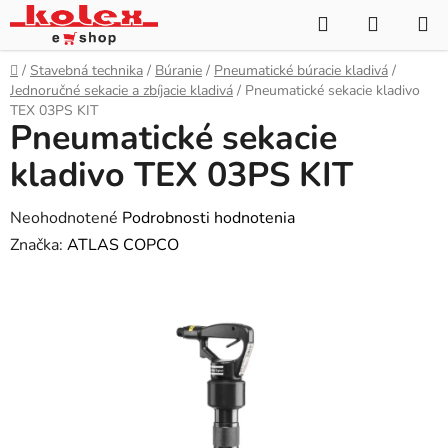
Prejsť
Hľadať
NÁKUP
na
KOŠÍK
obsah
Domov
/
Stavebná technika
/
Búranie
/
Pneumatické búracie kladivá
/
Jednoručné sekacie a zbíjacie kladivá
/
Pneumatické sekacie kladivo
TEX 03PS KIT
Pneumatické sekacie
kladivo TEX 03PS KIT
Priemerné
Neohodnotené
Podrobnosti hodnotenia
hodnotenie
Značka:
ATLAS COPCO
produktu
je
0,0
z
5
hviezdičiek.