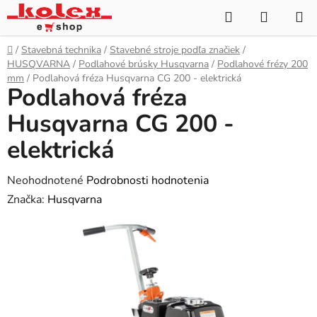
Prejsť
Hľadať
NÁKUP
na
KOŠÍK
obsah
Domov
/
Stavebná technika
/
Stavebné stroje podľa značiek
/
HUSQVARNA
/
Podlahové brúsky Husqvarna
/
Podlahové frézy 200
mm
/
Podlahová fréza Husqvarna CG 200 - elektrická
Podlahová fréza
Husqvarna CG 200 -
elektrická
Priemerné
Neohodnotené
Podrobnosti hodnotenia
hodnotenie
Značka:
Husqvarna
produktu
je
0,0
z
5
hviezdičiek.