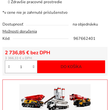
Zdravšie pracovné prostredie
*v cene nie je zahrnuté príslušenstvo
Dostupnosť
na objednávku
Možnosti doručenia
Kód:
967662401
2 736,85 € bez DPH
Jednotková cena:
3 366,33 €
DO KOŠÍKA