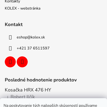
Kontakty
KOLEX - webstránka
Kontakt
eshop
@
kolex.sk
+421 37 6511597
Posledné hodnotenie produktov
Kosačka HRX 476 HY
Robert Ilčík
|
Hodnotenie produktu je 5 z 5 hviezdičiek.
Na poskytovanie tých najlepších skúseností používame
Super. Odporúčam