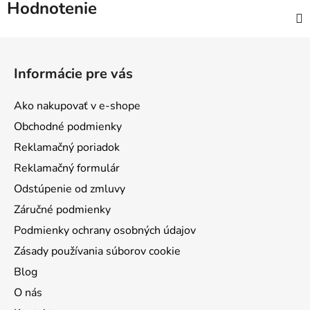
Hodnotenie
Z
á
Informácie pre vás
p
ä
Ako nakupovať v e-shope
t
Obchodné podmienky
i
Reklamačný poriadok
e
Reklamačný formulár
Odstúpenie od zmluvy
Záručné podmienky
Podmienky ochrany osobných údajov
Zásady používania súborov cookie
Blog
O nás